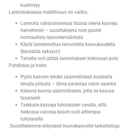
kuolinsyy
Lannoituksessa maltillisuus on valttia:
Lannoita vähävaloisessa tilassa olevia kasveja
harvemmin – suosituksena noin puolet
normaalista lannoitemäärästä
Käytä laimennettua lannoitetta kasvukaudella
(keväästä syksyyn)
Talvella voit jättää lannoituksen kokonaan pois
Puhdistus ja hoito:
Pyyhi kasvien lehdet säännöllisesti kostealla
liinalla pölystä – tämä parantaa valon saantia
Käännä kasvia säännöllisesti, jotta se kasvaa
tasaisesti
Tarkkaile kasveja tuholaisten varalta, sillä
heikossa valossa kasvit ovat alttiimpia
tuholaisille
Suosittelemme erityisesti huonekasveille tarkoitettuja