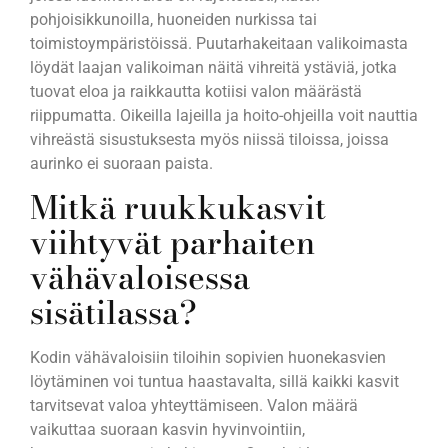
pohjoisikkunoilla, huoneiden nurkissa tai
toimistoympäristöissä. Puutarhakeitaan valikoimasta
löydät laajan valikoiman näitä vihreitä ystäviä, jotka
tuovat eloa ja raikkautta kotiisi valon määrästä
riippumatta. Oikeilla lajeilla ja hoito-ohjeilla voit nauttia
vihreästä sisustuksesta myös niissä tiloissa, joissa
aurinko ei suoraan paista.
Mitkä ruukkukasvit
viihtyvät parhaiten
vähävaloisessa
sisätilassa?
Kodin vähävaloisiin tiloihin sopivien huonekasvien
löytäminen voi tuntua haastavalta, sillä kaikki kasvit
tarvitsevat valoa yhteyttämiseen. Valon määrä
vaikuttaa suoraan kasvin hyvinvointiin,