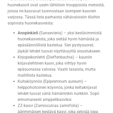
huonekasvit ovat usein lähtöisin trooppisista metsistä,
joissa ne kasvavat luonnostaan isompien kasvien
varjossa. Tässä lista parhaista vähävaloisiin tiloihin
sopivista huonekasveista:
Anopinkieli
(Sansevieria) – yksi kestävimmistä
huonekasveista, joka sietää hyvin hämärää ja
epäsäännöllistä kastelua. Sen pystysuorat,
jäykät lehdet tuovat näyttävyyttä sisustukseen.
Kirjopeikonlehti (Dieffenbachia) – kauniin
kirjavalehtinen kasvi, joka viihtyy hyvin
epäsuorassa valossa. Vaatii tasaista, mutta
maltillista kastelua.
Kultaköynnös (Epipremnum aureum) –
helppohoitoinen köynnös, jonka keltakirjavat
lehdet tuovat väriä hämäriinkin nurkkiin. Sopii
erinomaisesti amppelikasviksi.
ZZ-kasvi (Zamioculcas zamiifolia) –
äärimmäisen kestävä kasvi, joka selviää jopa