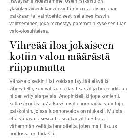
Itäväylän liikkeissämme. Usein ratkaisu on
yksinkertaisesti kasvin siirtäminen valoisampaan
paikkaan tai vaihtoehtoisesti sellaisen kasvin
valitseminen, joka menestyy paremmin kyseisen tilan
valo-olosuhteissa.
Vihreää iloa jokaiseen
kotiin valon määrästä
riippumatta
Vähävaloisetkin tilat voidaan täyttää elävällä
vihreydellä, kun valitaan oikeat kasvit ja huolehditaan
niiden erityistarpeista. Anopinkieli, kirjopeikonlehti,
kultaköynnös ja ZZ-kasvi ovat erinomaisia valintoja
paikkoihin, joissa luonnonvaloa on niukasti. Muista,
että vähävaloisessa tilassa kasvit tarvitsevat
vähemmän vettä ja lannoitetta, joten maltillisuus
hoidossa on tärkeää.