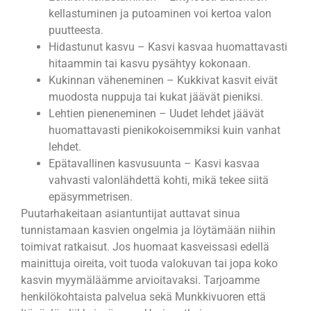
kellastuminen ja putoaminen voi kertoa valon
puutteesta.
Hidastunut kasvu – Kasvi kasvaa huomattavasti
hitaammin tai kasvu pysähtyy kokonaan.
Kukinnan väheneminen – Kukkivat kasvit eivät
muodosta nuppuja tai kukat jäävät pieniksi.
Lehtien pieneneminen – Uudet lehdet jäävät
huomattavasti pienikokoisemmiksi kuin vanhat
lehdet.
Epätavallinen kasvusuunta – Kasvi kasvaa
vahvasti valonlähdettä kohti, mikä tekee siitä
epäsymmetrisen.
Puutarhakeitaan asiantuntijat auttavat sinua
tunnistamaan kasvien ongelmia ja löytämään niihin
toimivat ratkaisut. Jos huomaat kasveissasi edellä
mainittuja oireita, voit tuoda valokuvan tai jopa koko
kasvin myymäläämme arvioitavaksi. Tarjoamme
henkilökohtaista palvelua sekä Munkkivuoren että