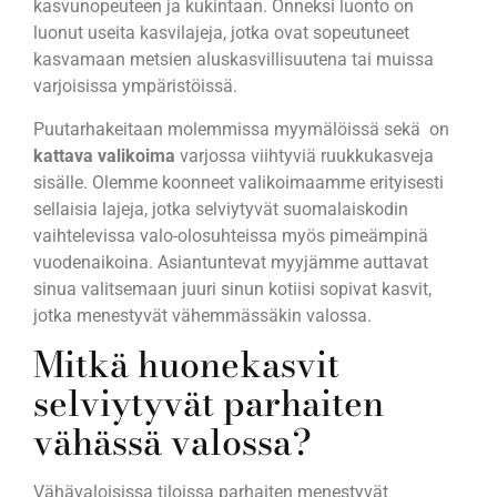
kasvunopeuteen ja kukintaan. Onneksi luonto on
luonut useita kasvilajeja, jotka ovat sopeutuneet
kasvamaan metsien aluskasvillisuutena tai muissa
varjoisissa ympäristöissä.
Puutarhakeitaan molemmissa myymälöissä sekä on
kattava valikoima
varjossa viihtyviä ruukkukasveja
sisälle. Olemme koonneet valikoimaamme erityisesti
sellaisia lajeja, jotka selviytyvät suomalaiskodin
vaihtelevissa valo-olosuhteissa myös pimeämpinä
vuodenaikoina. Asiantuntevat myyjämme auttavat
sinua valitsemaan juuri sinun kotiisi sopivat kasvit,
jotka menestyvät vähemmässäkin valossa.
Mitkä huonekasvit
selviytyvät parhaiten
vähässä valossa?
Vähävaloisissa tiloissa parhaiten menestyvät