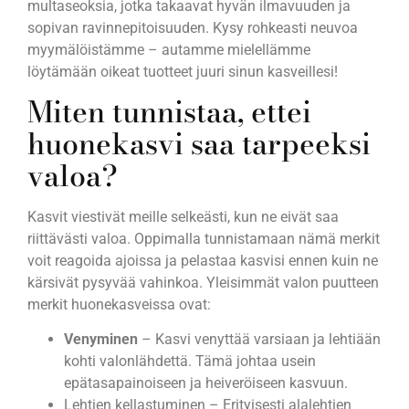
multaseoksia, jotka takaavat hyvän ilmavuuden ja
sopivan ravinnepitoisuuden. Kysy rohkeasti neuvoa
myymälöistämme – autamme mielellämme
löytämään oikeat tuotteet juuri sinun kasveillesi!
Miten tunnistaa, ettei
huonekasvi saa tarpeeksi
valoa?
Kasvit viestivät meille selkeästi, kun ne eivät saa
riittävästi valoa. Oppimalla tunnistamaan nämä merkit
voit reagoida ajoissa ja pelastaa kasvisi ennen kuin ne
kärsivät pysyvää vahinkoa. Yleisimmät valon puutteen
merkit huonekasveissa ovat:
Venyminen
– Kasvi venyttää varsiaan ja lehtiään
kohti valonlähdettä. Tämä johtaa usein
epätasapainoiseen ja heiveröiseen kasvuun.
Lehtien kellastuminen – Erityisesti alalehtien