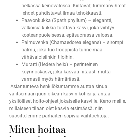
pelkässä keinovalossa. Kiiltävät, tummanvihreät
lehdet puhdistavat ilmaa tehokkaasti.
Paavonkukka (Spathiphyllum) – elegantti,
valkoisia kukkia tuottava kasvi, joka viihtyy
kosteanpuoleisessa, epäsuorassa valossa.
Palmuvehka (Chamaedorea elegans) – sirompi
palmu, joka tuo trooppista tunnelmaa
vähävaloisiinkin tiloihin.
Muratti (Hedera helix) – perinteinen
köynnöskasvi, joka kasvaa hitaasti mutta
varmasti myös hämärässä.
Asiantunteva henkilökuntamme auttaa sinua
valitsemaan juuri oikean kasvin kotiisi ja antaa
yksilölliset hoito-ohjeet jokaiselle kasville. Kerro meille,
millaiseen tilaan olet kasvia etsimässä, niin
suosittelemme parhaiten sopivia vaihtoehtoja.
Miten hoitaa