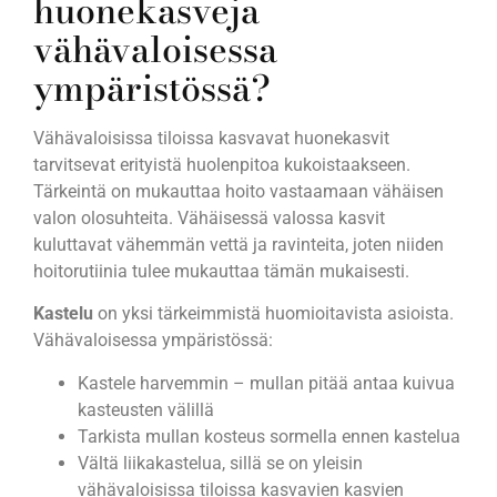
huonekasveja
vähävaloisessa
ympäristössä?
Vähävaloisissa tiloissa kasvavat huonekasvit
tarvitsevat erityistä huolenpitoa kukoistaakseen.
Tärkeintä on mukauttaa hoito vastaamaan vähäisen
valon olosuhteita. Vähäisessä valossa kasvit
kuluttavat vähemmän vettä ja ravinteita, joten niiden
hoitorutiinia tulee mukauttaa tämän mukaisesti.
Kastelu
on yksi tärkeimmistä huomioitavista asioista.
Vähävaloisessa ympäristössä:
Kastele harvemmin – mullan pitää antaa kuivua
kasteusten välillä
Tarkista mullan kosteus sormella ennen kastelua
Vältä liikakastelua, sillä se on yleisin
vähävaloisissa tiloissa kasvavien kasvien