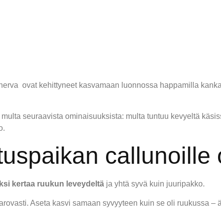
okanerva ovat kehittyneet kasvamaan luonnossa happamilla kankail
 multa seuraavista ominaisuuksista: multa tuntuu kevyeltä käsi
o.
tuspaikan callunoille
ksi kertaa ruukun leveydeltä
ja yhtä syvä kuin juuripakko.
arovasti. Aseta kasvi samaan syvyyteen kuin se oli ruukussa – äl