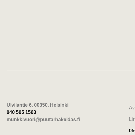
Ulvilantie 6, 00350, Helsinki
Av
040 505 1563
Li
munkkivuori@puutarhakeidas.fi
05