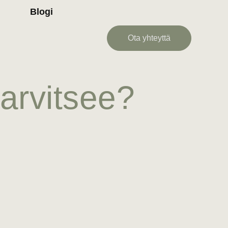
Blogi
Ota yhteyttä
tarvitsee?