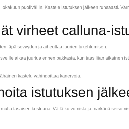
lokakuun puoliväliin. Kastele istutuksen jälkeen runsaasti. Var
ät virheet calluna-is
eden läpäisevyyden ja aiheuttaa juurien tukehtumisen.
sveille aikaa juurtua ennen pakkasia, kun taas liian aikainen i
 vähäinen kastelu vahingoittaa kanervoja.
noita istutuksen jälk
 multa tasaisen kosteana. Vältä kuivumista ja märkänä seisomist