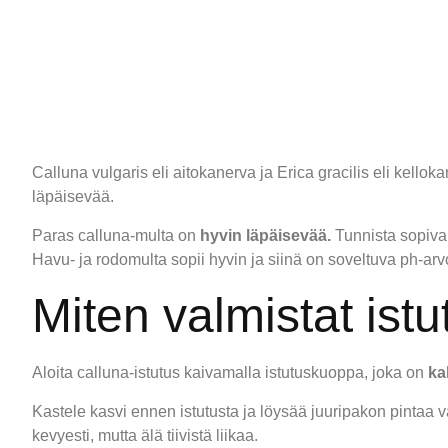
Calluna vulgaris eli aitokanerva ja Erica gracilis eli kell
läpäisevää.
Paras calluna-multa on
hyvin läpäisevää.
Tunnista sopiva
Havu- ja rodomulta sopii hyvin ja siinä on soveltuva ph-arv
Miten valmistat istu
Aloita calluna-istutus kaivamalla istutuskuoppa, joka on
ka
Kastele kasvi ennen istutusta ja löysää juuripakon pintaa v
kevyesti, mutta älä tiivistä liikaa.