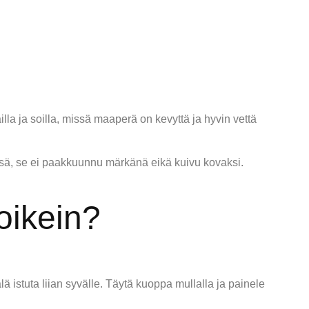
la ja soilla, missä maaperä on kevyttä ja hyvin vettä
ssä, se ei paakkuunnu märkänä eikä kuivu kovaksi.
 oikein?
ä istuta liian syvälle. Täytä kuoppa mullalla ja painele