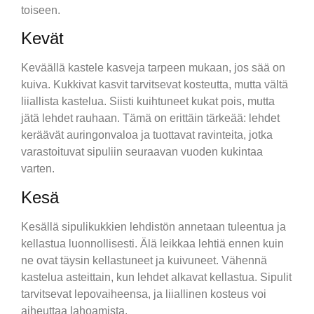
toiseen.
Kevät
Keväällä kastele kasveja tarpeen mukaan, jos sää on
kuiva. Kukkivat kasvit tarvitsevat kosteutta, mutta vältä
liiallista kastelua. Siisti kuihtuneet kukat pois, mutta
jätä lehdet rauhaan. Tämä on erittäin tärkeää: lehdet
keräävät auringonvaloa ja tuottavat ravinteita, jotka
varastoituvat sipuliin seuraavan vuoden kukintaa
varten.
Kesä
Kesällä sipulikukkien lehdistön annetaan tuleentua ja
kellastua luonnollisesti. Älä leikkaa lehtiä ennen kuin
ne ovat täysin kellastuneet ja kuivuneet. Vähennä
kastelua asteittain, kun lehdet alkavat kellastua. Sipulit
tarvitsevat lepovaiheensa, ja liiallinen kosteus voi
aiheuttaa lahoamista.