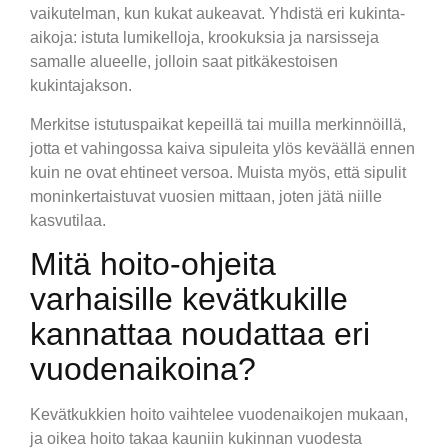
vaikutelman, kun kukat aukeavat. Yhdistä eri kukinta-
aikoja: istuta lumikelloja, krookuksia ja narsisseja
samalle alueelle, jolloin saat pitkäkestoisen
kukintajakson.
Merkitse istutuspaikat kepeillä tai muilla merkinnöillä,
jotta et vahingossa kaiva sipuleita ylös keväällä ennen
kuin ne ovat ehtineet versoa. Muista myös, että sipulit
moninkertaistuvat vuosien mittaan, joten jätä niille
kasvutilaa.
Mitä hoito-ohjeita
varhaisille kevätkukille
kannattaa noudattaa eri
vuodenaikoina?
Kevätkukkien hoito vaihtelee vuodenaikojen mukaan,
ja oikea hoito takaa kauniin kukinnan vuodesta