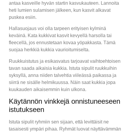
antaa kasveille hyvän startin kasvukauteen. Lannoita
heti lumien sulamisen jälkeen, kun kasvit alkavat
puskea esiin.
Hallasuojaus voi olla tarpeen erityisen kylminä
keväinä. Kata kukkivat kasvit kevyellä harsolla tai
fleecellä, jos ennustetaan kovaa yöpakkasta. Tämä
suojaa herkkiä kukkia vaurioitumiselta.
Ruukkuistutus ja esikasvatus tarjoavat vaihtoehtoisen
tavan saada aikaisia kukkia. Istuta sipulit ruukkuihin
syksyllä, anna niiden talvehtia viileässä paikassa ja
siirrä ne sisälle helmikuussa. Näin saat kukkia jopa
kuukauden aikaisemmin kuin ulkona.
Käytännön vinkkejä onnistuneeseen
istutukseen
Istuta sipulit ryhmiin sen sijaan, että levittäisit ne
tasaisesti ympäri pihaa. Ryhmät luovat näyttävämmän