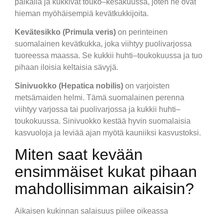
paikalla ja kukkivat touko–kesäkuussa, joten ne ovat
hieman myöhäisempiä kevätkukkijoita.
Kevätesikko (Primula veris)
on perinteinen
suomalainen kevätkukka, joka viihtyy puolivarjossa
tuoreessa maassa. Se kukkii huhti–toukokuussa ja tuo
pihaan iloisia keltaisia sävyjä.
Sinivuokko (Hepatica nobilis)
on varjoisten
metsämaiden helmi. Tämä suomalainen perenna
viihtyy varjossa tai puolivarjossa ja kukkii huhti–
toukokuussa. Sinivuokko kestää hyvin suomalaisia
kasvuoloja ja leviää ajan myötä kauniiksi kasvustoksi.
Miten saat kevään
ensimmäiset kukat pihaan
mahdollisimman aikaisin?
Aikaisen kukinnan salaisuus piilee oikeassa