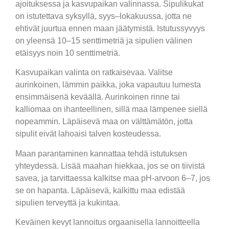
ajoituksessa ja kasvupaikan valinnassa. Sipulikukat
on istutettava syksyllä, syys–lokakuussa, jotta ne
ehtivät juurtua ennen maan jäätymistä. Istutussyvyys
on yleensä 10–15 senttimetriä ja sipulien välinen
etäisyys noin 10 senttimetriä.
Kasvupaikan valinta on ratkaisevaa. Valitse
aurinkoinen, lämmin paikka, joka vapautuu lumesta
ensimmäisenä keväällä. Aurinkoinen rinne tai
kalliomaa on ihanteellinen, sillä maa lämpenee siellä
nopeammin. Läpäisevä maa on välttämätön, jotta
sipulit eivät lahoaisi talven kosteudessa.
Maan parantaminen kannattaa tehdä istutuksen
yhteydessä. Lisää maahan hiekkaa, jos se on tiivistä
savea, ja tarvittaessa kalkitse maa pH-arvoon 6–7, jos
se on hapanta. Läpäisevä, kalkittu maa edistää
sipulien terveyttä ja kukintaa.
Keväinen kevyt lannoitus orgaanisella lannoitteella