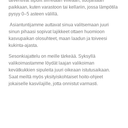
talvehtivat sipulit siirretään viileään, suojaisaan
paikkaan, kuten varastoon tai kellariin, jossa lämpötila
pysyy 0–5 asteen välillä.
Asiantuntijamme auttavat sinua valitsemaan juuri
sinun pihaasi sopivat lajikkeet ottaen huomioon
kasvupaikan olosuhteet, maan laadun ja toiveesi
kukinta-ajasta.
Sesonkiajattelu on meille tärkeää. Syksyllä
valikoimastamme löydät laajan valikoiman
kevätkukkien sipuleita juuri oikeaan istutusaikaan.
Saat meiltä myös yksityiskohtaiset hoito-ohjeet
jokaiselle kasvilajille, jotta onnistut varmasti.