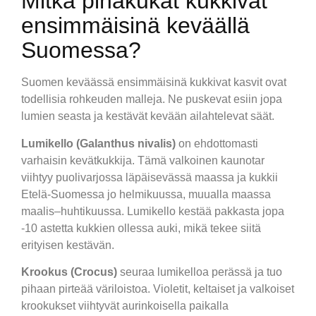
Mitkä pihakukat kukkivat
ensimmäisinä keväällä
Suomessa?
Suomen keväässä ensimmäisinä kukkivat kasvit ovat
todellisia rohkeuden malleja. Ne puskevat esiin jopa
lumien seasta ja kestävät kevään ailahtelevat säät.
Lumikello (Galanthus nivalis)
on ehdottomasti
varhaisin kevätkukkija. Tämä valkoinen kaunotar
viihtyy puolivarjossa läpäisevässä maassa ja kukkii
Etelä-Suomessa jo helmikuussa, muualla maassa
maalis–huhtikuussa. Lumikello kestää pakkasta jopa
-10 astetta kukkien ollessa auki, mikä tekee siitä
erityisen kestävän.
Krookus (Crocus)
seuraa lumikelloa perässä ja tuo
pihaan pirteää väriloistoa. Violetit, keltaiset ja valkoiset
krookukset viihtyvät aurinkoisella paikalla