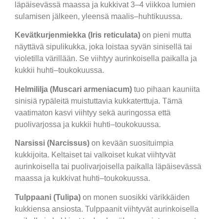
läpäisevässä maassa ja kukkivat 3–4 viikkoa lumien
sulamisen jälkeen, yleensä maalis–huhtikuussa.
Kevätkurjenmiekka (Iris reticulata)
on pieni mutta
näyttävä sipulikukka, joka loistaa syvän sinisellä tai
violetilla värillään. Se viihtyy aurinkoisella paikalla ja
kukkii huhti–toukokuussa.
Helmililja (Muscari armeniacum)
tuo pihaan kauniita
sinisiä rypäleitä muistuttavia kukkaterttuja. Tämä
vaatimaton kasvi viihtyy sekä auringossa että
puolivarjossa ja kukkii huhti–toukokuussa.
Narsissi (Narcissus)
on kevään suosituimpia
kukkijoita. Keltaiset tai valkoiset kukat viihtyvät
aurinkoisella tai puolivarjoisella paikalla läpäisevässä
maassa ja kukkivat huhti–toukokuussa.
Tulppaani (Tulipa)
on monen suosikki värikkäiden
kukkiensa ansiosta. Tulppaanit viihtyvät aurinkoisella