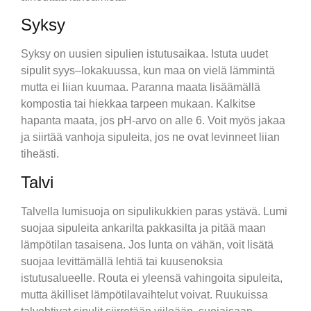
Syksy
Syksy on uusien sipulien istutusaikaa. Istuta uudet
sipulit syys–lokakuussa, kun maa on vielä lämmintä
mutta ei liian kuumaa. Paranna maata lisäämällä
kompostia tai hiekkaa tarpeen mukaan. Kalkitse
hapanta maata, jos pH-arvo on alle 6. Voit myös jakaa
ja siirtää vanhoja sipuleita, jos ne ovat levinneet liian
tiheästi.
Talvi
Talvella lumisuoja on sipulikukkien paras ystävä. Lumi
suojaa sipuleita ankarilta pakkasilta ja pitää maan
lämpötilan tasaisena. Jos lunta on vähän, voit lisätä
suojaa levittämällä lehtiä tai kuusenoksia
istutusalueelle. Routa ei yleensä vahingoita sipuleita,
mutta äkilliset lämpötilavaihtelut voivat. Ruukuissa