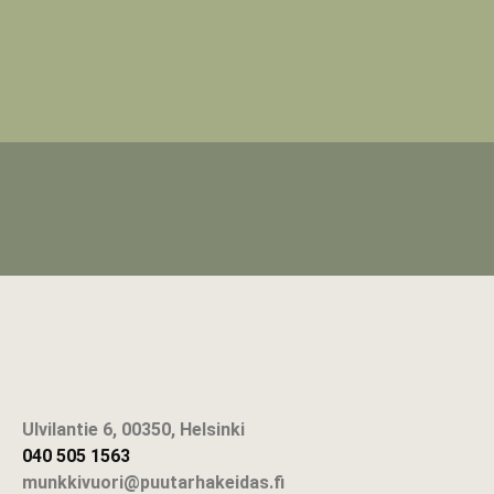
Ulvilantie 6, 00350, Helsinki
040 505 1563
munkkivuori@puutarhakeidas.fi