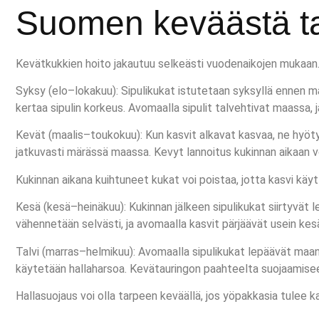
Suomen keväästä t
Kevätkukkien hoito jakautuu selkeästi vuodenaikojen mukaan.
Syksy (elo–lokakuu): Sipulikukat istutetaan syksyllä ennen ma
kertaa sipulin korkeus. Avomaalla sipulit talvehtivat maassa, 
Kevät (maalis–toukokuu): Kun kasvit alkavat kasvaa, ne hyötyvät
jatkuvasti märässä maassa. Kevyt lannoitus kukinnan aikaan 
Kukinnan aikana kuihtuneet kukat voi poistaa, jotta kasvi käyt
Kesä (kesä–heinäkuu): Kukinnan jälkeen sipulikukat siirtyvät 
vähennetään selvästi, ja avomaalla kasvit pärjäävät usein kesä
Talvi (marras–helmikuu): Avomaalla sipulikukat lepäävät maan 
käytetään hallaharsoa. Kevätauringon paahteelta suojaamise
Hallasuojaus voi olla tarpeen keväällä, jos yöpakkasia tulee 