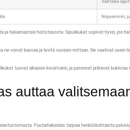
Vaihtelee lajist
lla
Nopeammin, ju
sta ja haluamastasi hoitotasosta. Sipulikukat sopivat hyvin, jos ha
sa ne voivat kasvaa ja levitä vuosien mittaan. Ne vaativat usein
kukat tuovat aikaisen kevätvärin, ja perennat jatkavat kukintaa
as auttaa valitsemaa
n asiantuntemusta. Puutarhakeidas tarjoaa henkilökohtaista palve