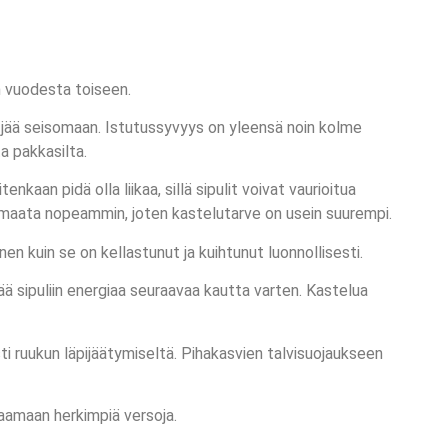
n vuodesta toiseen.
ei jää seisomaan. Istutussyvyys on yleensä noin kolme
a pakkasilta.
kaan pidä olla liikaa, sillä sipulit voivat vaurioitua
omaata nopeammin, joten kastelutarve on usein suurempi.
en kuin se on kellastunut ja kuihtunut luonnollisesti.
ää sipuliin energiaa seuraavaa kautta varten. Kastelua
ti ruukun läpijäätymiseltä. Pihakasvien talvisuojaukseen
jaamaan herkimpiä versoja.