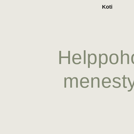
Koti
Helppoho
menesty