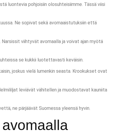
ä luontevia pohjoisiin olosuhteisiimme. Tässä viisi
okuussa. Ne sopivat sekä avomaaistutuksiin että
 Narsissit viihtyvät avomaalla ja voivat ajan myötä
suhteissa se kukkii luotettavasti keväisin.
kaisin, joskus vielä lumenkin seasta. Krookukset ovat
Helmililjat leviävät vähitellen ja muodostavat kauniita
 vettä, ne pärjäävät Suomessa yleensä hyvin.
a avomaalla