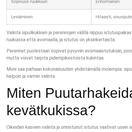
Sopivuus ruukkuun
Erinomainen
Leviäminen
Hitaasti, sivusipulei
Valinta sipulikukkien ja perennojen välillä riippuu istutuspaika
ruukuissa että avomaalla, ja istutus on yksinkertaista.
Perennat puolestaan sopivat pysyviin avomaaistutuksiin, jois
mutta voivat tarjota pidempikestoista kukintaa.
Moni saa parhaan kokonaisuuden yhdistämällä molempia: sipuli
helpoin ja varmin valinta.
Miten Puutarhakeid
kevätkukissa?
Oikeiden kasvien valinta ja onnistunut istutus vaativat usei