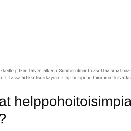
rvekkeille pitkän talven jälkeen. Suomen ilmasto asettaa omat h
mme. Tässä artikkelissa käymme läpi helppohoitoisimmat kevätkuk
at helppohoitoisimpi
?