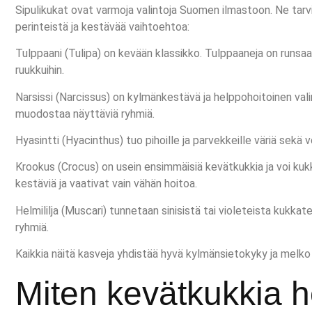
Sipulikukat ovat varmoja valintoja Suomen ilmastoon. Ne tarvi
perinteistä ja kestävää vaihtoehtoa:
Tulppaani (Tulipa) on kevään klassikko. Tulppaaneja on runsaa
ruukkuihin.
Narsissi (Narcissus) on kylmänkestävä ja helppohoitoinen valin
muodostaa näyttäviä ryhmiä.
Hyasintti (Hyacinthus) tuo pihoille ja parvekkeille väriä sekä 
Krookus (Crocus) on usein ensimmäisiä kevätkukkia ja voi kukk
kestäviä ja vaativat vain vähän hoitoa.
Helmililja (Muscari) tunnetaan sinisistä tai violeteista kukkate
ryhmiä.
Kaikkia näitä kasveja yhdistää hyvä kylmänsietokyky ja melko
Miten kevätkukkia 