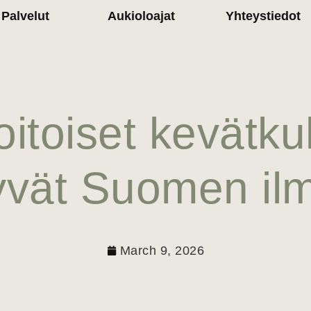
Palvelut
Aukioloajat
Yhteystiedot
itoiset kevätkuk
vät Suomen il
March 9, 2026