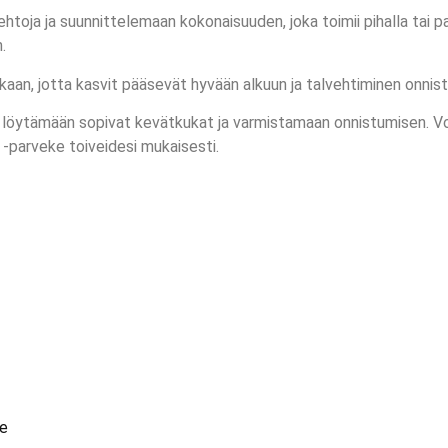
toja ja suunnittelemaan kokonaisuuden, joka toimii pihalla tai 
.
n, jotta kasvit pääsevät hyvään alkuun ja talvehtiminen onnis
ytämään sopivat kevätkukat ja varmistamaan onnistumisen. Voit 
 -parveke toiveidesi mukaisesti.
le