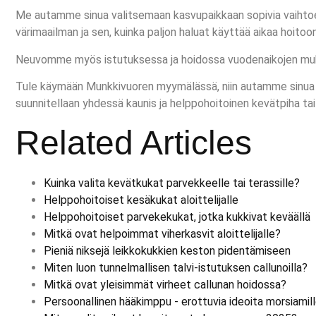
Me autamme sinua valitsemaan kasvupaikkaan sopivia vaihtoeh
värimaailman ja sen, kuinka paljon haluat käyttää aikaa hoitoon
Neuvomme myös istutuksessa ja hoidossa vuodenaikojen mukaa
Tule käymään Munkkivuoren myymälässä, niin autamme sinua lö
suunnitellaan yhdessä kaunis ja helppohoitoinen kevätpiha tai
Related Articles
Kuinka valita kevätkukat parvekkeelle tai terassille?
Helppohoitoiset kesäkukat aloittelijalle
Helppohoitoiset parvekekukat, jotka kukkivat keväällä
Mitkä ovat helpoimmat viherkasvit aloittelijalle?
Pieniä niksejä leikkokukkien keston pidentämiseen
Miten luon tunnelmallisen talvi-istutuksen callunoilla?
Mitkä ovat yleisimmät virheet callunan hoidossa?
Persoonallinen hääkimppu - erottuvia ideoita morsiamil