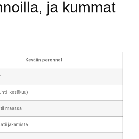
nnoilla, ja kummat
Kevään perennat
y
uhti–kesäkuu)
htii maassa
atii jakamista