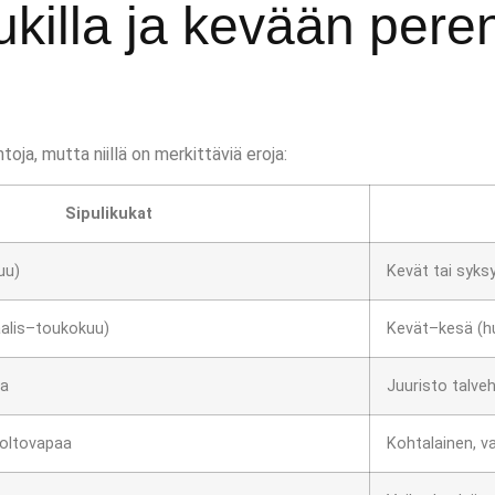
ukilla ja kevään pere
ja, mutta niillä on merkittäviä eroja:
Sipulikukat
uu)
Kevät tai syks
aalis–toukokuu)
Kevät–kesä (h
sa
Juuristo talve
uoltovapaa
Kohtalainen, va