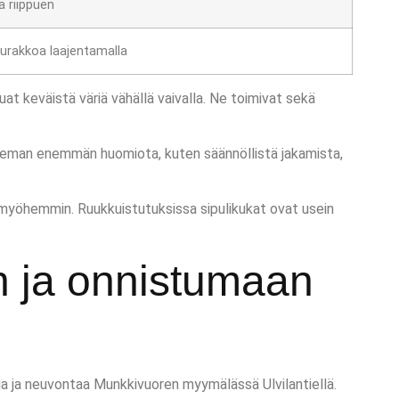
a riippuen
urakkoa laajentamalla
luat keväistä väriä vähällä vaivalla. Ne toimivat sekä
 hieman enemmän huomiota, kuten säännöllistä jakamista,
 myöhemmin. Ruukkuistutuksissa sipulikukat ovat usein
n ja onnistumaan
lua ja neuvontaa Munkkivuoren myymälässä Ulvilantiellä.