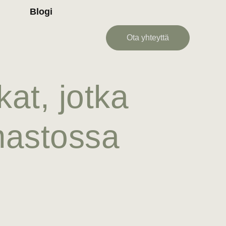
Blogi
Ota yhteyttä
at, jotka
mastossa