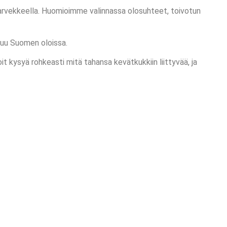
parvekkeella. Huomioimme valinnassa olosuhteet, toivotun
tuu Suomen oloissa.
kysyä rohkeasti mitä tahansa kevätkukkiin liittyvää, ja