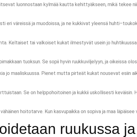
tsevat luonnostaan kylmää kautta kehittyäkseen, mikä tekee niist
sti eri väreissä ja muodoissa, ja ne kukkivat yleensä huhti–touk
ta. Keltaiset tai valkoiset kukat ilmestyvät usein jo huhtikuussa.
voimakkaan tuoksun. Se sopii hyvin ruukkuviljelyyn, ja oikeissa olo
ia jo maaliskuussa. Pienet mutta pirteät kukat nousevat esiin ai
rttuistaan. Se on helppohoitoinen ja kukkii uskollisesti keväisin. 
 vähäinen hoitotarve. Kun kasvupaikka on sopiva ja maa läpäisee
hoidetaan ruukussa j