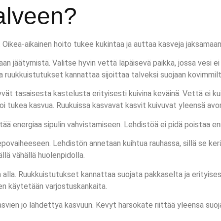
alveen?
 Oikea-aikainen hoito tukee kukintaa ja auttaa kasveja jaksamaa
an jäätymistä. Valitse hyvin vettä läpäisevä paikka, jossa vesi 
ja ruukkuistutukset kannattaa sijoittaa talveksi suojaan kovimmilt
 tasaisesta kastelusta erityisesti kuivina keväinä. Vettä ei kuiten
voi tukea kasvua. Ruukuissa kasvavat kasvit kuivuvat yleensä av
tää energiaa sipulin vahvistamiseen. Lehdistöä ei pidä poistaa enn
lepovaiheeseen. Lehdistön annetaan kuihtua rauhassa, sillä se ker
llä vähällä huolenpidolla.
alla. Ruukkuistutukset kannattaa suojata pakkaselta ja erityises
en käytetään varjostuskankaita.
kasvien jo lähdettyä kasvuun. Kevyt harsokate riittää yleensä suo