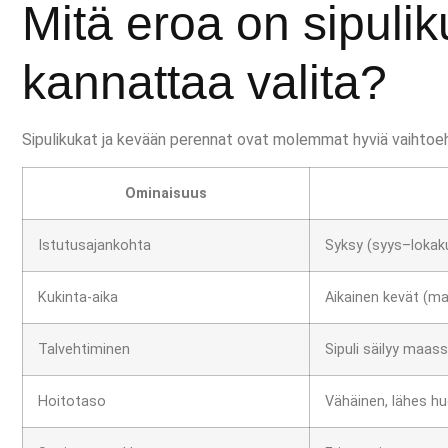
Mitä eroa on sipulik
kannattaa valita?
Sipulikukat ja kevään perennat ovat molemmat hyviä vaihtoehto
Ominaisuus
Istutusajankohta
Syksy (syys–lokak
Kukinta-aika
Aikainen kevät (m
Talvehtiminen
Sipuli säilyy maas
Hoitotaso
Vähäinen, lähes h