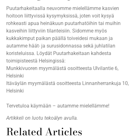
Puutarhakeitaalla neuvomme mielellämme kasvien
hoitoon liittyvissä kysymyksissä, joten voit kysyä
rohkeasti apua heinäkuun puutarhatöihin tai muihin
kasveihin liittyviin tilanteisiin. Sidomme myös
kukkakimput paikan päällä toiveidesi mukaan ja
autamme häät- ja surusidonnassa sekä juhlatilan
koristeluissa. Löydät Puutarhakeitaan kahdesta
toimipisteestä Helsingissä:
Munkkivuoren myymälästä osoitteesta Ulvilantie 6,
Helsinki
Itäväylän myymälästä osoitteesta Linnanherrankuja 10,
Helsinki
Tervetuloa käymään – autamme mielellämme!
Artikkeli on luotu tekoälyn avulla.
Related Articles