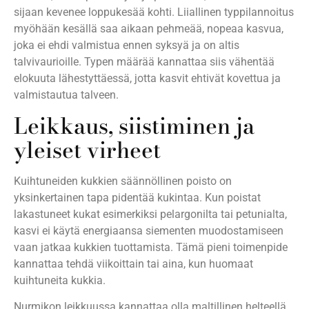
sijaan kevenee loppukesää kohti. Liiallinen typpilannoitus
myöhään kesällä saa aikaan pehmeää, nopeaa kasvua,
joka ei ehdi valmistua ennen syksyä ja on altis
talvivaurioille. Typen määrää kannattaa siis vähentää
elokuuta lähestyttäessä, jotta kasvit ehtivät kovettua ja
valmistautua talveen.
Leikkaus, siistiminen ja
yleiset virheet
Kuihtuneiden kukkien säännöllinen poisto on
yksinkertainen tapa pidentää kukintaa. Kun poistat
lakastuneet kukat esimerkiksi pelargonilta tai petunialta,
kasvi ei käytä energiaansa siementen muodostamiseen
vaan jatkaa kukkien tuottamista. Tämä pieni toimenpide
kannattaa tehdä viikoittain tai aina, kun huomaat
kuihtuneita kukkia.
Nurmikon leikkuussa kannattaa olla maltillinen helteellä.