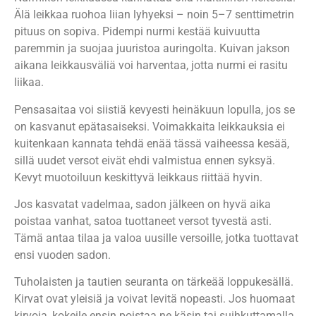
Älä leikkaa ruohoa liian lyhyeksi – noin 5–7 senttimetrin
pituus on sopiva. Pidempi nurmi kestää kuivuutta
paremmin ja suojaa juuristoa auringolta. Kuivan jakson
aikana leikkausväliä voi harventaa, jotta nurmi ei rasitu
liikaa.
Pensasaitaa voi siistiä kevyesti heinäkuun lopulla, jos se
on kasvanut epätasaiseksi. Voimakkaita leikkauksia ei
kuitenkaan kannata tehdä enää tässä vaiheessa kesää,
sillä uudet versot eivät ehdi valmistua ennen syksyä.
Kevyt muotoiluun keskittyvä leikkaus riittää hyvin.
Jos kasvatat vadelmaa, sadon jälkeen on hyvä aika
poistaa vanhat, satoa tuottaneet versot tyvestä asti.
Tämä antaa tilaa ja valoa uusille versoille, jotka tuottavat
ensi vuoden sadon.
Tuholaisten ja tautien seuranta on tärkeää loppukesällä.
Kirvat ovat yleisiä ja voivat levitä nopeasti. Jos huomaat
kirvoja, kokeile ensin poistaa ne käsin tai suihkuttamalla