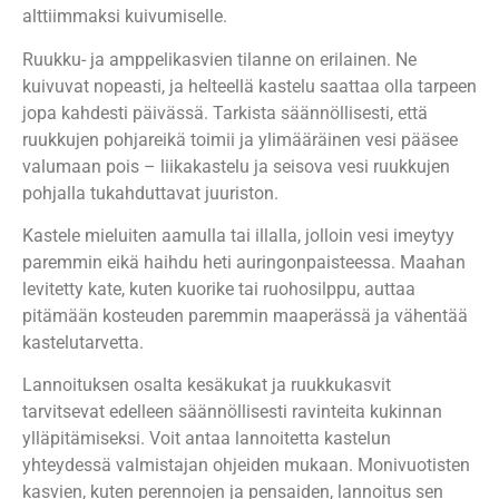
alttiimmaksi kuivumiselle.
Ruukku- ja amppelikasvien tilanne on erilainen. Ne
kuivuvat nopeasti, ja helteellä kastelu saattaa olla tarpeen
jopa kahdesti päivässä. Tarkista säännöllisesti, että
ruukkujen pohjareikä toimii ja ylimääräinen vesi pääsee
valumaan pois – liikakastelu ja seisova vesi ruukkujen
pohjalla tukahduttavat juuriston.
Kastele mieluiten aamulla tai illalla, jolloin vesi imeytyy
paremmin eikä haihdu heti auringonpaisteessa. Maahan
levitetty kate, kuten kuorike tai ruohosilppu, auttaa
pitämään kosteuden paremmin maaperässä ja vähentää
kastelutarvetta.
Lannoituksen osalta kesäkukat ja ruukkukasvit
tarvitsevat edelleen säännöllisesti ravinteita kukinnan
ylläpitämiseksi. Voit antaa lannoitetta kastelun
yhteydessä valmistajan ohjeiden mukaan. Monivuotisten
kasvien, kuten perennojen ja pensaiden, lannoitus sen