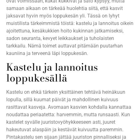
ovat voimissaan, kukat kukkivat ja sato kypsyy, mutta
samaan aikaan on tärkeää huolehtia siitä, että kasvit
jaksavat hyvin myös loppukesän yli. Tässä on lyhyt
muistilista tärkeimmistä töistä: kastelu ja lannoitus oikein
ajoitettuna, kesäkukkien hoito kukinnan jatkamiseksi,
sadon seuranta, kevyet leikkaukset ja tuholaisten
tarkkailu. Nämä toimet auttavat pitämään puutarhan
kauniina ja terveenä läpi loppukesän.
Kastelu ja lannoitus
loppukesällä
Kastelu on ehkä tärkein yksittäinen tehtävä heinäkuun
lopulla, sillä kuumat päivät ja mahdollinen kuivuus
rasittavat kasveja. Avomaan kasvien kohdalla kannattaa
noudattaa periaatetta: harvemmin, mutta runsaasti. Kun
kastelet syvälle juuristovyöhykkeeseen asti, juuret
hakeutuvat alaspäin ja kestävät kuivuutta paremmin.
Pintakastelu sen sijaan jättää juuriston pinnalliseksi ja