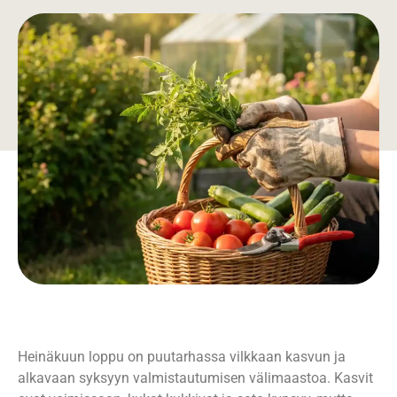
Heinäkuun loppu on puutarhassa vilkkaan kasvun ja
alkavaan syksyyn valmistautumisen välimaastoa. Kasvit