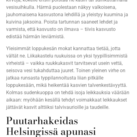
vesisuihkulla. Härmä puolestaan näkyy valkoisena,
jauhomaisena kasvustona lehdillä ja yleistyy kuumina ja
kuivina jaksoina. Poista tartunnan saaneet lehdet ja
varmista, että kasvusto on ilmava – tiivis kasvusto
edistää härmän leviämistä.
Yleisimmät loppukesän mokat kannattaa tietää, jotta
vältät ne. Liikakastelu ruukuissa on yksi tyypillisimmistä
virheistä – vaikka ruukkukasvit tarvitsevat usein vettä,
seisova vesi tukahduttaa juuret. Toinen yleinen virhe on
jatkaa runsasta typpilannoitusta liian pitkälle
loppukesään, mikä heikentää kasvien talvenkestävyyttä.
Kolmas sudenkuoppa on tehdä isoja leikkauksia väärään
aikaan: myöhään kesällä tehdyt voimakkaat leikkaukset
jättävät kasvit alttiiksi talvivaurioille ja taudeille.
Puutarhakeidas
Helsingissä apunasi