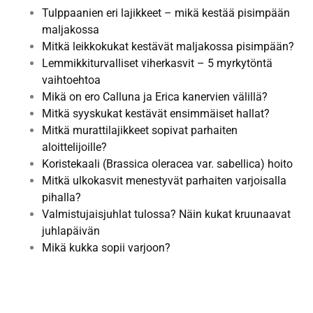
Tulppaanien eri lajikkeet – mikä kestää pisimpään
maljakossa
Mitkä leikkokukat kestävät maljakossa pisimpään?
Lemmikkiturvalliset viherkasvit – 5 myrkytöntä
vaihtoehtoa
Mikä on ero Calluna ja Erica kanervien välillä?
Mitkä syyskukat kestävät ensimmäiset hallat?
Mitkä murattilajikkeet sopivat parhaiten
aloittelijoille?
Koristekaali (Brassica oleracea var. sabellica) hoito
Mitkä ulkokasvit menestyvät parhaiten varjoisalla
pihalla?
Valmistujaisjuhlat tulossa? Näin kukat kruunaavat
juhlapäivän
Mikä kukka sopii varjoon?