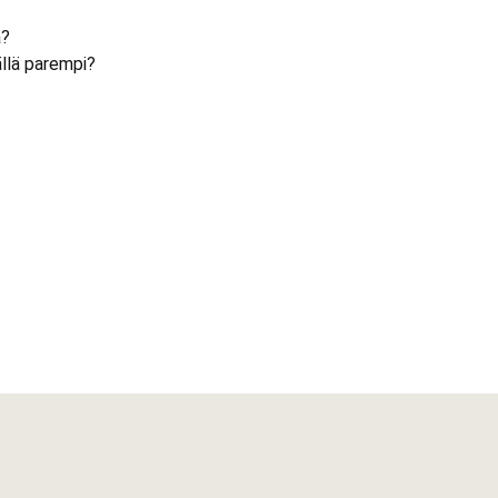
a?
ällä parempi?