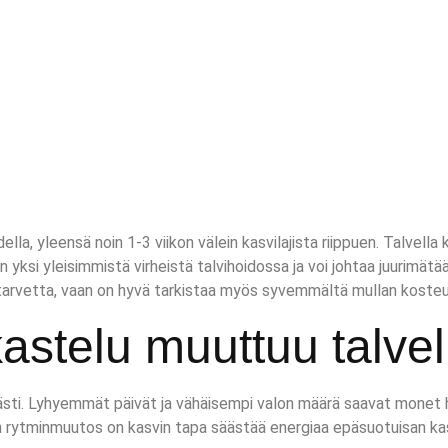
la, yleensä noin 1-3 viikon välein kasvilajista riippuen. Talvella k
yksi yleisimmistä virheistä talvihoidossa ja voi johtaa juurimätää
un tarvetta, vaan on hyvä tarkistaa myös syvemmältä mullan kosteu
astelu muuttuu talvel
ti. Lyhyemmät päivät ja vähäisempi valon määrä saavat monet huo
n rytminmuutos on kasvin tapa säästää energiaa epäsuotuisan ka