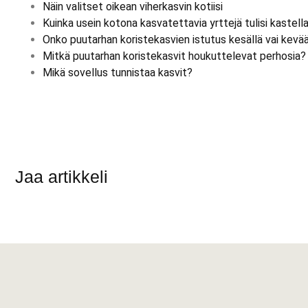
Näin valitset oikean viherkasvin kotiisi
Kuinka usein kotona kasvatettavia yrttejä tulisi kastell
Onko puutarhan koristekasvien istutus kesällä vai kevä
Mitkä puutarhan koristekasvit houkuttelevat perhosia?
Mikä sovellus tunnistaa kasvit?
Jaa artikkeli