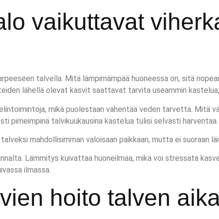
alo vaikuttavat viher
tarpeeseen talvella. Mitä lämpimämpää huoneessa on, sitä nopea
iden lähellä olevat kasvit saattavat tarvita useammin kastelua, 
elintoimintoja, mikä puolestaan vähentää veden tarvetta. Mitä 
i pimeimpinä talvikuukausina kastelua tulisi selvästi harventaa.
t talveksi mahdollisimman valoisaan paikkaan, mutta ei suoraan 
lta. Lämmitys kuivattaa huoneilmaa, mikä voi stressata kasveja. V
ivassa ilmassa.
vien hoito talven aik