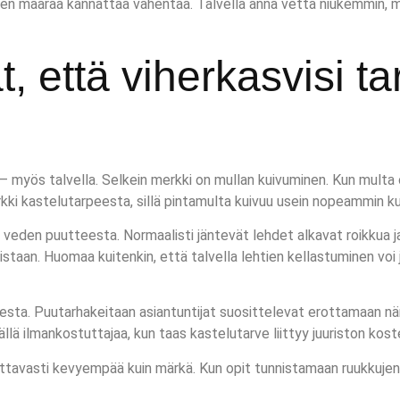
 määrää kannattaa vähentää. Talvella anna vettä niukemmin, mut
, että viherkasvisi ta
– myös talvella. Selkein merkki on mullan kuivuminen. Kun multa 
erkki kastelutarpeesta, sillä pintamulta kuivuu usein nopeammin 
eden puutteesta. Normaalisti jäntevät lehdet alkavat roikkua ja 
unoistaan. Huomaa kuitenkin, että talvella lehtien kellastuminen v
eesta. Puutarhakeitaan asiantuntijat suosittelevat erottamaan nä
llä ilmankostuttajaa, kun taas kastelutarve liittyy juuriston kos
ttavasti kevyempää kuin märkä. Kun opit tunnistamaan ruukkujen 