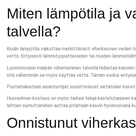
Miten lämpötila ja v
talvella?
Kodin lämpötila vaikuttaa merkittävästi viherkasvien veden 
vettä. Erityisesti lämmityspattereiden tai muiden lämmönlähte
Luonnonvalon määrän väheneminen talvella hidastaa kasvien 
sitä vähemmän se myös käyttää vettä. Tämän vuoksi erityisest
Puutarhakeitaan asiantuntijat suosittelevat siirtämään kasvi
Huoneilman kosteus on myös tärkeä tekijä kastelutarpeen kanna
lehtien sumuttaminen auttaa pitämään kasvin hyvinvoivana ku
Onnistunut viherkas