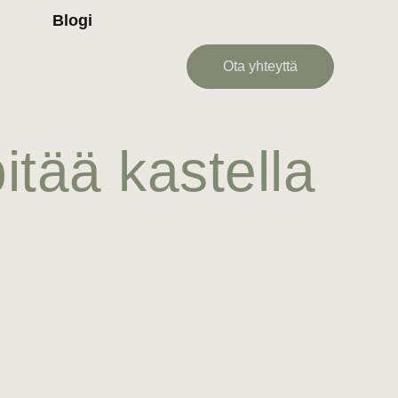
Blogi
Ota yhteyttä
itää kastella