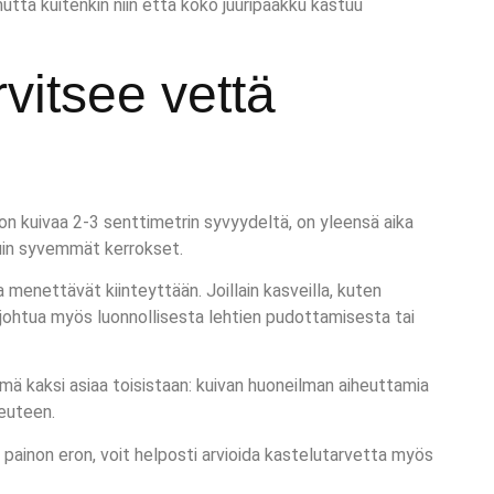
ta kuitenkin niin että koko juuripaakku kastuu
rvitsee vettä
on kuivaa 2-3 senttimetrin syvyydeltä, on yleensä aika
kuin syvemmät kerrokset.
menettävät kiinteyttään. Joillain kasveilla, kuten
oi johtua myös luonnollisesta lehtien pudottamisesta tai
mä kaksi asiaa toisistaan: kuivan huoneilman aiheuttamia
teuteen.
painon eron, voit helposti arvioida kastelutarvetta myös