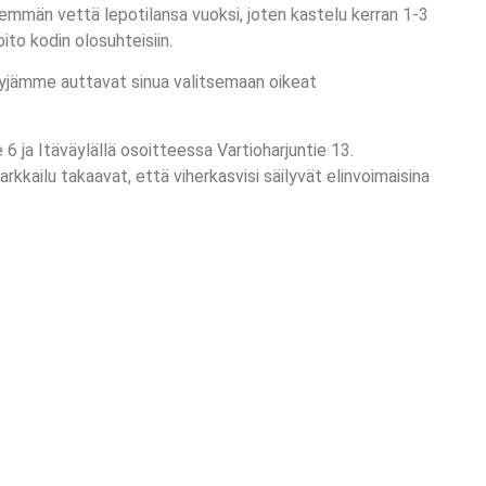
hemmän vettä lepotilansa vuoksi, joten kastelu kerran 1-3
ito kodin olosuhteisiin.
myyjämme auttavat sinua valitsemaan oikeat
 ja Itäväylällä osoitteessa Vartioharjuntie 13.
rkkailu takaavat, että viherkasvisi säilyvät elinvoimaisina