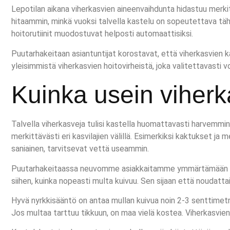
Lepotilan aikana viherkasvien aineenvaihdunta hidastuu merki
hitaammin, minkä vuoksi talvella kastelu on sopeutettava tä
hoitorutiinit muodostuvat helposti automaattisiksi.
Puutarhakeitaan asiantuntijat korostavat, että viherkasvien kas
yleisimmistä viherkasvien hoitovirheistä, joka valitettavasti 
Kuinka usein viherka
Talvella viherkasveja tulisi kastella huomattavasti harvemmin k
merkittävästi eri kasvilajien välillä. Esimerkiksi kaktukset 
saniainen, tarvitsevat vettä useammin.
Puutarhakeitaassa neuvomme asiakkaitamme ymmärtämään oman 
siihen, kuinka nopeasti multa kuivuu. Sen sijaan että noudatta
Hyvä nyrkkisääntö on antaa mullan kuivua noin 2-3 senttimet
Jos multaa tarttuu tikkuun, on maa vielä kostea. Viherkasvien