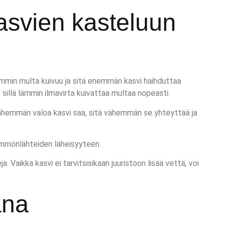
kasvien kasteluun
mmin multa kuivuu ja sitä enemmän kasvi haihduttaa
sillä lämmin ilmavirta kuivattaa multaa nopeasti.
vähemmän valoa kasvi saa, sitä vähemmän se yhteyttää ja
lämmönlähteiden läheisyyteen.
aikka kasvi ei tarvitsisikaan juuristoon lisää vettä, voi
ana