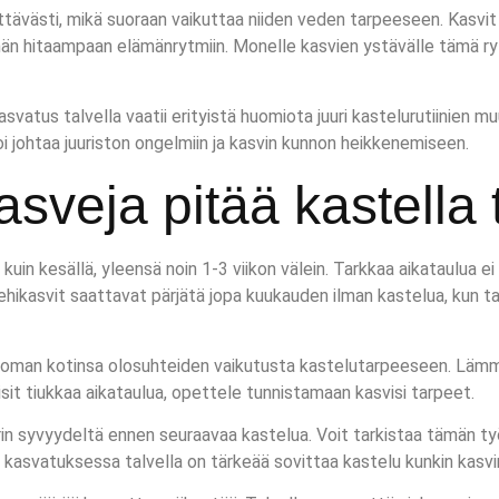
ttävästi, mikä suoraan vaikuttaa niiden veden tarpeeseen. Kasvi
hän hitaampaan elämänrytmiin. Monelle kasvien ystävälle tämä ry
vatus talvella vaatii erityistä huomiota juuri kastelurutiinien mu
voi johtaa juuriston ongelmiin ja kasvin kunnon heikkenemiseen.
sveja pitää kastella 
uin kesällä, yleensä noin 1-3 viikon välein. Tarkkaa aikataulua ei
ja mehikasvit saattavat pärjätä jopa kuukauden ilman kastelua, kun
kotinsa olosuhteiden vaikutusta kastelutarpeeseen. Lämmitys, 
isit tiukkaa aikataulua, opettele tunnistamaan kasvisi tarpeet.
rin syvyydeltä ennen seuraavaa kastelua. Voit tarkistaa tämän ty
 kasvatuksessa talvella on tärkeää sovittaa kastelu kunkin kasvin