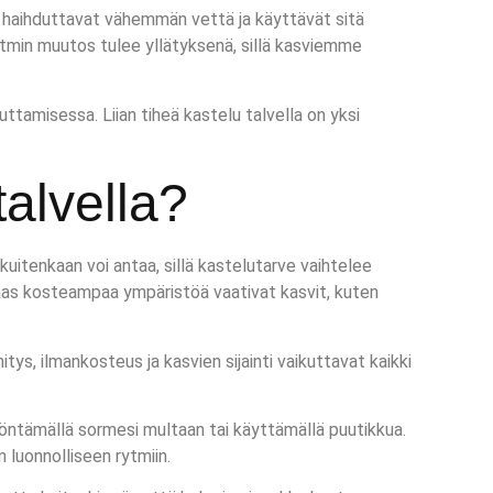
t haihduttavat vähemmän vettä ja käyttävät sitä
tmin muutos tulee yllätyksenä, sillä kasviemme
uttamisessa. Liian tiheä kastelu talvella on yksi
talvella?
 kuitenkaan voi antaa, sillä kastelutarve vaihtelee
 taas kosteampaa ympäristöä vaativat kasvit, kuten
ilmankosteus ja kasvien sijainti vaikuttavat kaikki
öntämällä sormesi multaan tai käyttämällä puutikkua.
 luonnolliseen rytmiin.