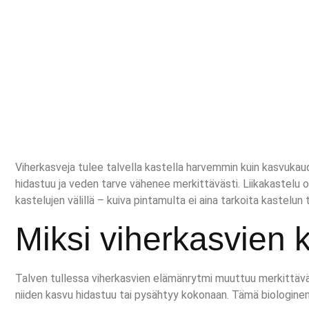
Viherkasveja tulee talvella kastella harvemmin kuin kasvukaudel
hidastuu ja veden tarve vähenee merkittävästi. Liikakastelu on 
kastelujen välillä – kuiva pintamulta ei aina tarkoita kastel
Miksi viherkasvien k
Talven tullessa viherkasvien elämänrytmi muuttuu merkittäväs
niiden kasvu hidastuu tai pysähtyy kokonaan. Tämä biologine