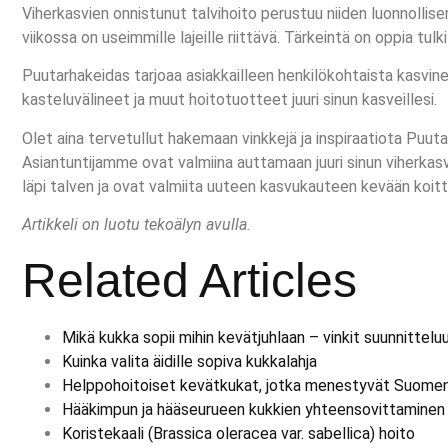
Viherkasvien onnistunut talvihoito perustuu niiden luonnollis
viikossa on useimmille lajeille riittävä. Tärkeintä on oppia t
Puutarhakeidas tarjoaa asiakkailleen henkilökohtaista kasvi
kasteluvälineet ja muut hoitotuotteet juuri sinun kasveillesi.
Olet aina tervetullut hakemaan vinkkejä ja inspiraatiota Puut
Asiantuntijamme ovat valmiina auttamaan juuri sinun viherkasvi
läpi talven ja ovat valmiita uuteen kasvukauteen kevään koit
Artikkeli on luotu tekoälyn avulla.
Related Articles
Mikä kukka sopii mihin kevätjuhlaan – vinkit suunnittelu
Kuinka valita äidille sopiva kukkalahja
Helppohoitoiset kevätkukat, jotka menestyvät Suomen
Hääkimpun ja hääseurueen kukkien yhteensovittaminen
Koristekaali (Brassica oleracea var. sabellica) hoito