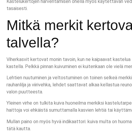
Kastelukertojen harventamisen ohella myös käytettävän veden
tasaisesti.
Mitkä merkit kertovat
talvella?
Viherkasvit kertovat monin tavoin, kun ne kaipaavat kastelua 
kastella. Pelkkä pinnan kuivuminen ei kuitenkaan ole vielä m
Lehtien nuutuminen ja veltostuminen on toinen selkeä merkki v
rauhanlilja ja viirivehka, lehdet saattavat alkaa kellastua re
valon puutteesta.
Yleinen virhe on tulkita kuiva huoneilma merkiksi kastelutarp
haittoja voi ehkäistä sumuttamalla kasvien lehtiä tai käyttämä
Mullan paino on myös hyvä indikaattori: kuiva multa on huoma
tätä kautta.