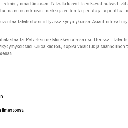
en rytmin ymmärtämiseen. Talvella kasvit tarvitsevat selvästi vä
ulkitsemaan oman kasvisi merkkejä veden tarpeesta ja sopeuttaa ho
neuvontaa talvihoitoon liittyvissä kysymyksissä. Asiantuntevat 
arhakeitaalta. Palvelemme Munkkivuoressa osoitteessa Ulvilantie 6
kysymyksissäsi. Oikea kastelu, sopiva valaistus ja säännöllinen ta
taessa.
un
 ilmastossa