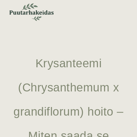
Krysanteemi
(Chrysanthemum x
grandiflorum) hoito –
Miten saada se