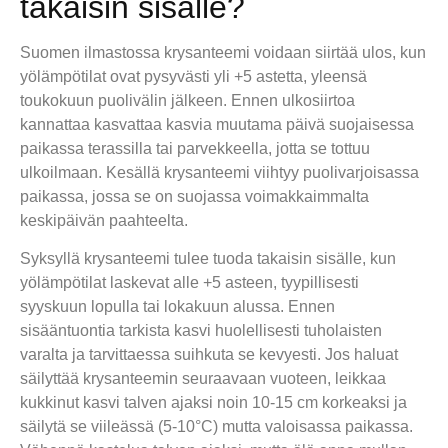
takaisin sisälle?
Suomen ilmastossa krysanteemi voidaan siirtää ulos, kun
yölämpötilat ovat pysyvästi yli +5 astetta, yleensä
toukokuun puolivälin jälkeen. Ennen ulkosiirtoa
kannattaa kasvattaa kasvia muutama päivä suojaisessa
paikassa terassilla tai parvekkeella, jotta se tottuu
ulkoilmaan. Kesällä krysanteemi viihtyy puolivarjoisassa
paikassa, jossa se on suojassa voimakkaimmalta
keskipäivän paahteelta.
Syksyllä krysanteemi tulee tuoda takaisin sisälle, kun
yölämpötilat laskevat alle +5 asteen, tyypillisesti
syyskuun lopulla tai lokakuun alussa. Ennen
sisääntuontia tarkista kasvi huolellisesti tuholaisten
varalta ja tarvittaessa suihkuta se kevyesti. Jos haluat
säilyttää krysanteemin seuraavaan vuoteen, leikkaa
kukkinut kasvi talven ajaksi noin 10-15 cm korkeaksi ja
säilytä se viileässä (5-10°C) mutta valoisassa paikassa.