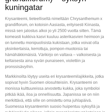
kuningatar
Krysanteemi, tieteelliseltä nimeltään Chrysanthemum x
grandiflorum, on kotoisin Aasiasta, erityisesti Kiinasta,
missä sen jalostus alkoi jo yli 2500 vuotta sitten. Tämä
komeasti kukkiva kasvi kuuluu asterikasvien heimoon ja
on tunnettu monipuolisista kukistaan, jotka voivat olla
yksinkertaisia, kerrottuja, pompon-muotoisia tai
hämähäkkimäisiä. Värikirjo on valtava – valkoisesta ja
keltaisesta aina syvän punaiseen, violettiin ja
pronssisävyihin.
Markkinoilta löytyy useita eri krysanteemilajikkeita, jotka
sopivat hyvin Suomen olosuhteisiin. Krysanteemi on
monissa kulttuureissa arvostettu kukka, joka symboloi
pitkää ikää, iloa ja onnellisuutta. Japanissa se on niin
merkittävä, että sille on omistettu oma juhlapäivä.
Suomessa krysanteemin suosio huipentuu syksyllä ja