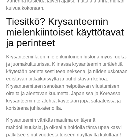
Vähennä kastelua talven ajaksi, mutta älä anna mullan
kuivua kokonaan.
Tiesitkö? Krysanteemin
mielenkiintoiset käyttötavat
ja perinteet
Krysanteemilla on mielenkiintoinen historia myös ruoka-
ja juomakulttuurissa. Kiinassa krysanteemin terälehtiä
käytetään perinteisesti teeaineksena, ja niiden uskotaan
edistävän pitkäikäisyyttä ja puhdistavan kehoa.
Krysanteemiteen sanotaan helpottavan vilustumisen
oireita ja alentavan kuumetta. Japanissa ja Koreassa
krysanteemin terälehtiä käytetään jopa salaateissa ja
koristeena juhla-aterioilla.
Krysanteemin värikäs maailma on täynnä
mahdollisuuksia, ja oikealla hoidolla tämä upea kasvi
palkitsee sinut vuodesta toiseen näyttävillä kukillaan!