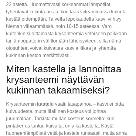
22 astetta. Huomattavasti korkeammat lämpötilat
lyhentävät kukinta-aikaa, kun taas viileämmässä kukinta
kestää pidempään. Talvella lepokaudella kasvi viihtyy
hieman viileämmässä, noin 10-15 asteessa. Varo
kuitenkin sijoittamasta krysanteemia vetoiseen paikkaan
tai lämpöpatterin välittömään läheisyyteen, sillä nämä
olosuhteet voivat kuivattaa kasvia liikaa ja lyhentää
kukinnan kestoa merkittävästi.
Miten kastella ja lannoittaa
krysanteemi näyttävän
kukinnan takaamiseksi?
Krysanteemin
kastelu
vaatii tasapainoa – kasvi ei pidä
kuivuudesta, mutta liiallinen kosteus voi johtaa
juurimätään. Tarkista mullan kosteus sormella: kun
pintakerros tuntuu kuivalta, on aika kastella. Käytä
huoneenlämpöistä vettä ja kastele runsaasti, mutta anna