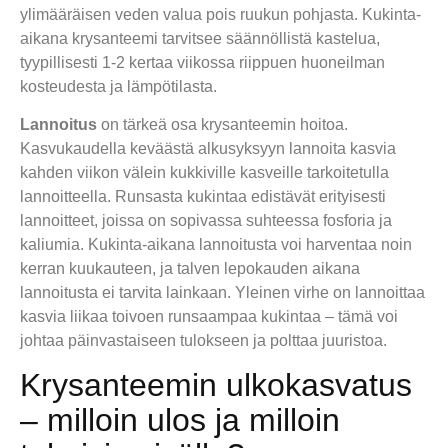
ylimääräisen veden valua pois ruukun pohjasta. Kukinta-
aikana krysanteemi tarvitsee säännöllistä kastelua,
tyypillisesti 1-2 kertaa viikossa riippuen huoneilman
kosteudesta ja lämpötilasta.
Lannoitus
on tärkeä osa krysanteemin hoitoa.
Kasvukaudella keväästä alkusyksyyn lannoita kasvia
kahden viikon välein kukkiville kasveille tarkoitetulla
lannoitteella. Runsasta kukintaa edistävät erityisesti
lannoitteet, joissa on sopivassa suhteessa fosforia ja
kaliumia. Kukinta-aikana lannoitusta voi harventaa noin
kerran kuukauteen, ja talven lepokauden aikana
lannoitusta ei tarvita lainkaan. Yleinen virhe on lannoittaa
kasvia liikaa toivoen runsaampaa kukintaa – tämä voi
johtaa päinvastaiseen tulokseen ja polttaa juuristoa.
Krysanteemin ulkokasvatus
– milloin ulos ja milloin