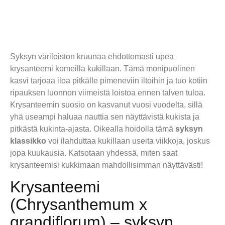
Syksyn väriloiston kruunaa ehdottomasti upea
krysanteemi komeilla kukillaan. Tämä monipuolinen
kasvi tarjoaa iloa pitkälle pimeneviin iltoihin ja tuo kotiin
ripauksen luonnon viimeistä loistoa ennen talven tuloa.
Krysanteemin suosio on kasvanut vuosi vuodelta, sillä
yhä useampi haluaa nauttia sen näyttävistä kukista ja
pitkästä kukinta-ajasta. Oikealla hoidolla tämä
syksyn
klassikko
voi ilahduttaa kukillaan useita viikkoja, joskus
jopa kuukausia. Katsotaan yhdessä, miten saat
krysanteemisi kukkimaan mahdollisimman näyttävästi!
Krysanteemi
(Chrysanthemum x
grandiflorum) – syksyn