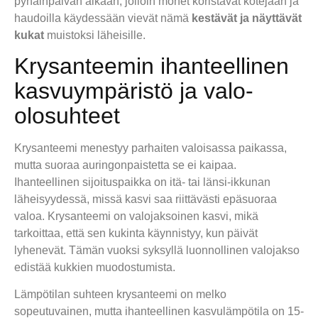
pyhäinpäivän aikaan, jolloin monet koristavat kotejaan ja
haudoilla käydessään vievät nämä
kestävät ja näyttävät
kukat
muistoksi läheisille.
Krysanteemin ihanteellinen
kasvuympäristö ja valo-
olosuhteet
Krysanteemi menestyy parhaiten valoisassa paikassa,
mutta suoraa auringonpaistetta se ei kaipaa.
Ihanteellinen sijoituspaikka on itä- tai länsi-ikkunan
läheisyydessä, missä kasvi saa riittävästi epäsuoraa
valoa. Krysanteemi on valojaksoinen kasvi, mikä
tarkoittaa, että sen kukinta käynnistyy, kun päivät
lyhenevät. Tämän vuoksi syksyllä luonnollinen valojakso
edistää kukkien muodostumista.
Lämpötilan suhteen krysanteemi on melko
sopeutuvainen, mutta ihanteellinen kasvulämpötila on 15-