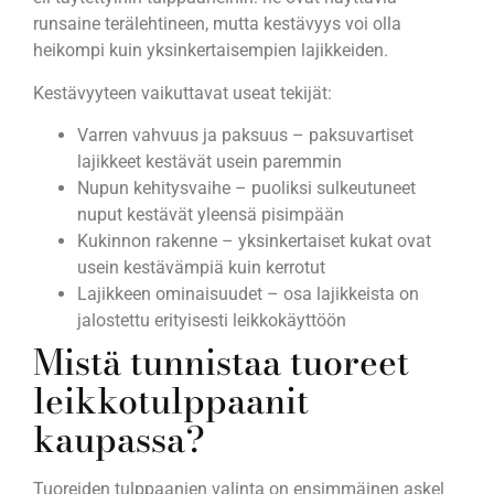
runsaine terälehtineen, mutta kestävyys voi olla
heikompi kuin yksinkertaisempien lajikkeiden.
Kestävyyteen vaikuttavat useat tekijät:
Varren vahvuus ja paksuus – paksuvartiset
lajikkeet kestävät usein paremmin
Nupun kehitysvaihe – puoliksi sulkeutuneet
nuput kestävät yleensä pisimpään
Kukinnon rakenne – yksinkertaiset kukat ovat
usein kestävämpiä kuin kerrotut
Lajikkeen ominaisuudet – osa lajikkeista on
jalostettu erityisesti leikkokäyttöön
Mistä tunnistaa tuoreet
leikkotulppaanit
kaupassa?
Tuoreiden tulppaanien valinta on ensimmäinen askel