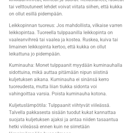
tai velttoutuneet lehdet voivat viitata siihen, että kukka
on ollut esillä pidempään.
Leikkopinnan tuoreus: Jos mahdollista, vilkaise varren
leikkopintaa. Tuoreella tulppaanilla leikkopinta on
vaaleanvihreä tai vaalea ja kostea. Ruskea, kuiva tai
limainen leikkopinta kertoo, että kukka on ollut
leikattuna jo pidempään.
Kuminauha: Monet tulppaanit myydään kuminauhalla
sidottuina, mikä auttaa pitämään nipun siistinä
kuljetuksen aikana. Kuminauha ei sinänsä kerro
tuoreudesta, mutta liian tiukka sidonta voi
vahingoittaa varsia. Poista kuminauha kotona.
Kuljetuslämpötila: Tulppaanit viihtyvät viileässä.
Talvella pakkasesta sisään tuodut kukat kannattaa
suojata kuljetuksen ajaksi ja antaa niiden tasaantua
hetki viileässä ennen kuin ne siirretään