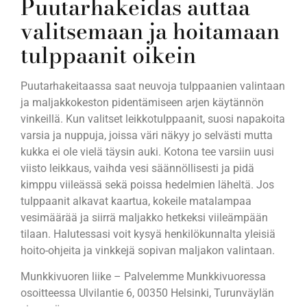
Puutarhakeidas auttaa
valitsemaan ja hoitamaan
tulppaanit oikein
Puutarhakeitaassa saat neuvoja tulppaanien valintaan
ja maljakkokeston pidentämiseen arjen käytännön
vinkeillä. Kun valitset leikkotulppaanit, suosi napakoita
varsia ja nuppuja, joissa väri näkyy jo selvästi mutta
kukka ei ole vielä täysin auki. Kotona tee varsiin uusi
viisto leikkaus, vaihda vesi säännöllisesti ja pidä
kimppu viileässä sekä poissa hedelmien läheltä. Jos
tulppaanit alkavat kaartua, kokeile matalampaa
vesimäärää ja siirrä maljakko hetkeksi viileämpään
tilaan. Halutessasi voit kysyä henkilökunnalta yleisiä
hoito-ohjeita ja vinkkejä sopivan maljakon valintaan.
Munkkivuoren liike – Palvelemme Munkkivuoressa
osoitteessa Ulvilantie 6, 00350 Helsinki, Turunväylän