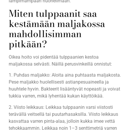
lämpimämpään huoneilmaan.
Miten tulppaanit saa
kestämään maljakossa
mahdollisimman
pitkään?
Oikea hoito voi pidentää tulppaanien kestoa
maljakossa selvästi. Näillä perusvinkeillä onnistut:
1. Puhdas maljakko: Aloita aina puhtaasta maljakosta.
Pese maljakko huolellisesti astianpesuaineella ja
huuhtele hyvin. Bakteerit lisääntyvät nopeasti ja voivat
tukkia varren, mikä lyhentää kukan käyttöikää.
2. Viisto leikkaus: Leikkaa tulppaanin varsi viistosti
terävällä veitsellä tai puutarhasaksilla. Viisto leikkaus
kasvattaa varren pinta-alaa, jolloin kukka imee vettä
tehokkaammin. Leikkaa noin 1–3 senttimetriä varren