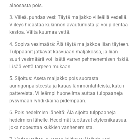
alaosasta pois.
3. Viileä, puhdas vesi: Täytä maljakko viileällä vedellä.
Viileys hidastaa kukinnon avautumista ja voi pidentää
kestoa. Vältä kuumaa vettä.
4. Sopiva vesimäärä: Älä täytä maljakkoa liian täyteen.
Tulppaanit jatkavat kasvuaan maljakossa, ja liian
suuri vesimäärä voi lisätä varren pehmenemisen riskiä.
Lisää vettä tarpeen mukaan.
5. Sijoitus: Aseta maljakko pois suorasta
auringonpaisteesta ja kauas lämmönlähteistä, kuten
pattereista. Viileämpi huoneilma auttaa tulppaaneja
pysymään ryhdikkäinä pidempään.
6. Pois hedelmien läheltä: Älä sijoita tulppaaneja
hedelmien lähelle. Hedelmät tuottavat etyleenikaasua,
joka nopeuttaa kukkien vanhenemista.