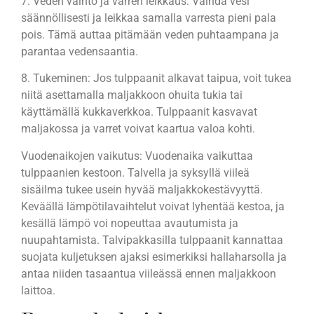
7. Veden vaihto ja varren leikkaus: Vaihda vesi
säännöllisesti ja leikkaa samalla varresta pieni pala
pois. Tämä auttaa pitämään veden puhtaampana ja
parantaa vedensaantia.
8. Tukeminen: Jos tulppaanit alkavat taipua, voit tukea
niitä asettamalla maljakkoon ohuita tukia tai
käyttämällä kukkaverkkoa. Tulppaanit kasvavat
maljakossa ja varret voivat kaartua valoa kohti.
Vuodenaikojen vaikutus: Vuodenaika vaikuttaa
tulppaanien kestoon. Talvella ja syksyllä viileä
sisäilma tukee usein hyvää maljakkokestävyyttä.
Keväällä lämpötilavaihtelut voivat lyhentää kestoa, ja
kesällä lämpö voi nopeuttaa avautumista ja
nuupahtamista. Talvipakkasilla tulppaanit kannattaa
suojata kuljetuksen ajaksi esimerkiksi hallaharsolla ja
antaa niiden tasaantua viileässä ennen maljakkoon
laittoa.