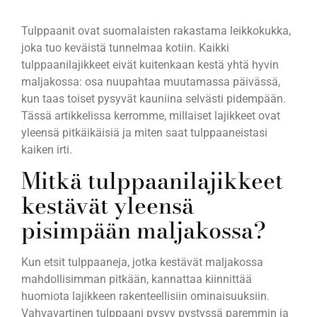
Tulppaanit ovat suomalaisten rakastama leikkokukka,
joka tuo keväistä tunnelmaa kotiin. Kaikki
tulppaanilajikkeet eivät kuitenkaan kestä yhtä hyvin
maljakossa: osa nuupahtaa muutamassa päivässä,
kun taas toiset pysyvät kauniina selvästi pidempään.
Tässä artikkelissa kerromme, millaiset lajikkeet ovat
yleensä pitkäikäisiä ja miten saat tulppaaneistasi
kaiken irti.
Mitkä tulppaanilajikkeet
kestävät yleensä
pisimpään maljakossa?
Kun etsit tulppaaneja, jotka kestävät maljakossa
mahdollisimman pitkään, kannattaa kiinnittää
huomiota lajikkeen rakenteellisiin ominaisuuksiin.
Vahvavartinen tulppaani pysyy pystyssä paremmin ja