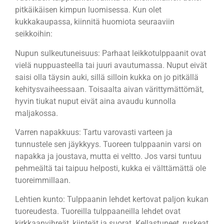
pitkäikäisen kimpun luomisessa. Kun olet
kukkakaupassa, kiinnitä huomiota seuraaviin
seikkoihin:
Nupun sulkeutuneisuus: Parhaat leikkotulppaanit ovat
vielä nuppuasteella tai juuri avautumassa. Nuput eivät
saisi olla täysin auki, sillä silloin kukka on jo pitkällä
kehitysvaiheessaan. Toisaalta aivan värittymättömät,
hyvin tiukat nuput eivät aina avaudu kunnolla
maljakossa.
Varren napakkuus: Tartu varovasti varteen ja
tunnustele sen jäykkyys. Tuoreen tulppaanin varsi on
napakka ja joustava, mutta ei veltto. Jos varsi tuntuu
pehmeältä tai taipuu helposti, kukka ei välttämättä ole
tuoreimmillaan.
Lehtien kunto: Tulppaanin lehdet kertovat paljon kukan
tuoreudesta. Tuoreilla tulppaaneilla lehdet ovat
kirkkaanvihreät, kiinteät ja suorat. Kellastuneet, ruskeat