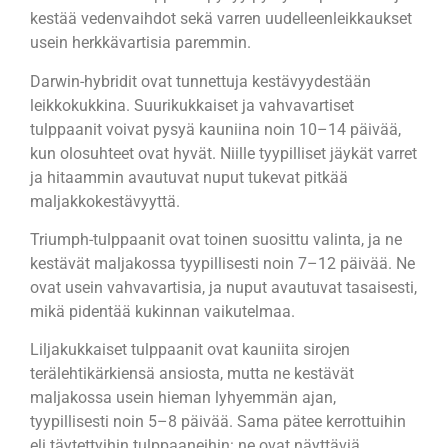
kestää vedenvaihdot sekä varren uudelleenleikkaukset
usein herkkävartisia paremmin.
Darwin-hybridit ovat tunnettuja kestävyydestään
leikkokukkina. Suurikukkaiset ja vahvavartiset
tulppaanit voivat pysyä kauniina noin 10–14 päivää,
kun olosuhteet ovat hyvät. Niille tyypilliset jäykät varret
ja hitaammin avautuvat nuput tukevat pitkää
maljakkokestävyyttä.
Triumph-tulppaanit ovat toinen suosittu valinta, ja ne
kestävät maljakossa tyypillisesti noin 7–12 päivää. Ne
ovat usein vahvavartisia, ja nuput avautuvat tasaisesti,
mikä pidentää kukinnan vaikutelmaa.
Liljakukkaiset tulppaanit ovat kauniita sirojen
terälehtikärkiensä ansiosta, mutta ne kestävät
maljakossa usein hieman lyhyemmän ajan,
tyypillisesti noin 5–8 päivää. Sama pätee kerrottuihin
eli täytettyihin tulppaaneihin: ne ovat näyttäviä