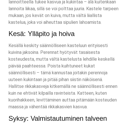
lannoitteella tukee kasvua ja kukintaa – älä kuitenkaan
lannoita liikaa, sillä se voi polttaa juuria. Kastele tarpeen
mukaan, jos kevät on kuiva, mutta vältä liiallista
kastelua, joka voi aiheuttaa sipulien lahoamista.
Kesä: Ylläpito ja hoiva
Kesällä keskity säännölliseen kasteluun erityisesti
kuivina jaksoina. Perennat hyötyvät tasaisesta
kosteudesta, mutta vältä kastelusta lehdille keskellä
päivää paahteessa. Poista kuihtuneet kukat
säännöllisesti – tämä kannustaa joitakin perennoja
uuteen kukintaan ja pitää pihan siistin näköisenä.
Hallitse rikkakasveja kitkemällä ne säännöllisesti ennen
kuin ne ehtivät kilpailla ravinteista. Katteen, kuten
kuorihakkeen, levittäminen auttaa pitämään kosteuden
maassa ja vähentää rikkakasvien kasvua.
Syksy: Valmistautuminen talveen