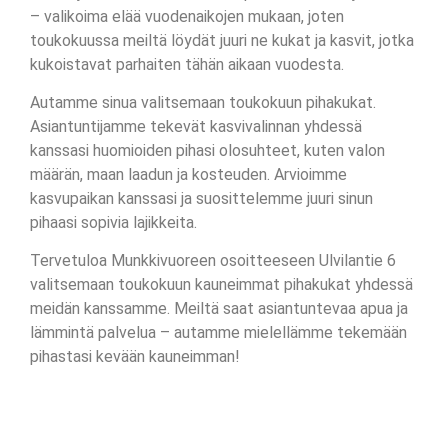
– valikoima elää vuodenaikojen mukaan, joten
toukokuussa meiltä löydät juuri ne kukat ja kasvit, jotka
kukoistavat parhaiten tähän aikaan vuodesta.
Autamme sinua valitsemaan toukokuun pihakukat.
Asiantuntijamme tekevät kasvivalinnan yhdessä
kanssasi huomioiden pihasi olosuhteet, kuten valon
määrän, maan laadun ja kosteuden. Arvioimme
kasvupaikan kanssasi ja suosittelemme juuri sinun
pihaasi sopivia lajikkeita.
Tervetuloa Munkkivuoreen osoitteeseen Ulvilantie 6
valitsemaan toukokuun kauneimmat pihakukat yhdessä
meidän kanssamme. Meiltä saat asiantuntevaa apua ja
lämmintä palvelua – autamme mielellämme tekemään
pihastasi kevään kauneimman!