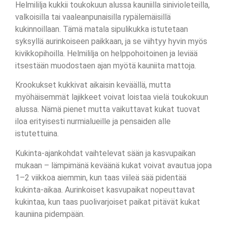
Helmililja kukkii toukokuun alussa kauniilla sinivioleteilla,
valkoisilla tai vaaleanpunaisilla rypälemäisillä
kukinnoillaan. Tämä matala sipulikukka istutetaan
syksyllä aurinkoiseen paikkaan, ja se viihtyy hyvin myös
kivikkopihoilla. Helmililja on helppohoitoinen ja leviää
itsestään muodostaen ajan myötä kauniita mattoja.
Krookukset kukkivat aikaisin keväällä, mutta
myöhäisemmät lajikkeet voivat loistaa vielä toukokuun
alussa. Nämä pienet mutta vaikuttavat kukat tuovat
iloa erityisesti nurmialueille ja pensaiden alle
istutettuina.
Kukinta-ajankohdat vaihtelevat sään ja kasvupaikan
mukaan – lämpimänä keväänä kukat voivat avautua jopa
1–2 viikkoa aiemmin, kun taas viileä sää pidentää
kukinta-aikaa. Aurinkoiset kasvupaikat nopeuttavat
kukintaa, kun taas puolivarjoiset paikat pitävät kukat
kauniina pidempään.