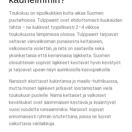
Toukokuu on sipulikukkien kulta-aikaa Suomen
puutarhoissa. Tulppaanit ovat ehdottomasti kuukauden
tähtiä – ne kukkivat tyypillisesti 2–4 viikkoa
toukokuussa lämpimissä oloissa. Tulppaanit tarjoavat
valtavan värivalikoiman punaisesta keltaiseen,
valkoisesta violettiin, ja niitä on saatavilla sekä
yksinkertaisia että kerrannaisia lajikkeita. Suomen
olosuhteisiin sopivat lajikkeet kestävät hyvin kevätyöt
ja tarjoavat upean näyn aurinkoisilla kasvupaikoilla.
Narsissit aloittavat kukintansa jo maalis–huhtikuussa,
mutta monet lajikkeet jatkavat loistamistaan vielä
toukokuun puolelle. Nämä keltaiset ja valkoiset
kevätkukat ovat äärimmäisen kestäviä ja lisääntyvät
vuosi vuodelta runsaammiksi. Narsissit sopivat
erinomaisesti ryhmiin istutettuina, joissa ne luovat
vaikuttavia värilaikkuja.