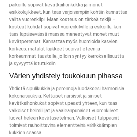
paikoille sopivat kevätkaihonkukka ja monet
esikkolajikkeet, kun taas varjoisampiin kohtiin kannattaa
valita vuorenkilpi. Maan kosteus on tärkeä tekijä –
kosteat kohdat sopivat vuorenkilville ja esikoille, kun
taas läpäisevässä maassa menestyvät monet muut
kevätperennat. Kannattaa myös huomioida kasvien
korkeus: matalat lajikkeet sopivat eteen ja
korkeammat taustalle, jolloin syntyy kerroksellisuutta
ja syvyyttä istutuksiin.
Värien yhdistely toukokuun pihassa
Yhdistä sipulikukkia ja perennoja luodaksesi harmonisia
kokonaisuuksia. Keltaiset narsissit ja siniset
kevätkaihonkukat sopivat upeasti yhteen, kun taas
valkoiset helmililjat ja vaaleanpunaiset vuorenkilvet
luovat heleän kevätasetelman. Valkoiset tulppaanit
toimivat rauhoittavina elementteinä värikkäämpien
kukkien seassa.