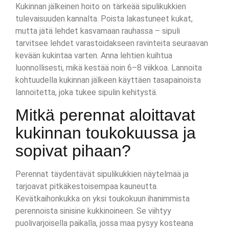
Kukinnan jälkeinen hoito on tärkeää sipulikukkien
tulevaisuuden kannalta. Poista lakastuneet kukat,
mutta jätä lehdet kasvamaan rauhassa – sipuli
tarvitsee lehdet varastoidakseen ravinteita seuraavan
kevään kukintaa varten. Anna lehtien kuihtua
luonnollisesti, mikä kestää noin 6–8 viikkoa. Lannoita
kohtuudella kukinnan jälkeen käyttäen tasapainoista
lannoitetta, joka tukee sipulin kehitystä.
Mitkä perennat aloittavat
kukinnan toukokuussa ja
sopivat pihaan?
Perennat täydentävät sipulikukkien näytelmää ja
tarjoavat pitkäkestoisempaa kauneutta.
Kevätkaihonkukka on yksi toukokuun ihanimmista
perennoista sinisine kukkinoineen. Se viihtyy
puolivarjoisella paikalla, jossa maa pysyy kosteana