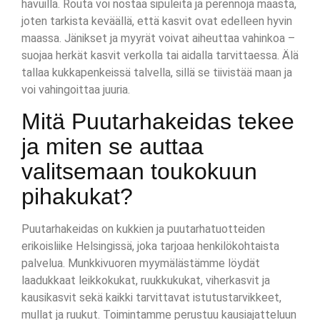
havuilla. Routa voi nostaa sipuleita ja perennoja maasta,
joten tarkista keväällä, että kasvit ovat edelleen hyvin
maassa. Jänikset ja myyrät voivat aiheuttaa vahinkoa –
suojaa herkät kasvit verkolla tai aidalla tarvittaessa. Älä
tallaa kukkapenkeissä talvella, sillä se tiivistää maan ja
voi vahingoittaa juuria.
Mitä Puutarhakeidas tekee
ja miten se auttaa
valitsemaan toukokuun
pihakukat?
Puutarhakeidas on kukkien ja puutarhatuotteiden
erikoisliike Helsingissä, joka tarjoaa henkilökohtaista
palvelua. Munkkivuoren myymälästämme löydät
laadukkaat leikkokukat, ruukkukukat, viherkasvit ja
kausikasvit sekä kaikki tarvittavat istutustarvikkeet,
mullat ja ruukut. Toimintamme perustuu kausiajatteluun