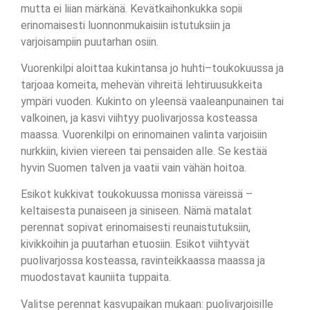
mutta ei liian märkänä. Kevätkaihonkukka sopii
erinomaisesti luonnonmukaisiin istutuksiin ja
varjoisampiin puutarhan osiin.
Vuorenkilpi aloittaa kukintansa jo huhti–toukokuussa ja
tarjoaa komeita, mehevän vihreitä lehtiruusukkeita
ympäri vuoden. Kukinto on yleensä vaaleanpunainen tai
valkoinen, ja kasvi viihtyy puolivarjossa kosteassa
maassa. Vuorenkilpi on erinomainen valinta varjoisiin
nurkkiin, kivien viereen tai pensaiden alle. Se kestää
hyvin Suomen talven ja vaatii vain vähän hoitoa.
Esikot kukkivat toukokuussa monissa väreissä –
keltaisesta punaiseen ja siniseen. Nämä matalat
perennat sopivat erinomaisesti reunaistutuksiin,
kivikkoihin ja puutarhan etuosiin. Esikot viihtyvät
puolivarjossa kosteassa, ravinteikkaassa maassa ja
muodostavat kauniita tuppaita.
Valitse perennat kasvupaikan mukaan: puolivarjoisille