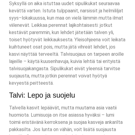
Syksyllä on aika istuttaa uudet sipulikukat seuraavaa
kevättä varten. Istuta tulppaanit, narsissit ja helmililjat
syys–lokakuussa, kun maa on vielä lämmin mutta ilmat
viilenevät. Leikkaa perennat lajikohtaisesti: jotkut
kestävät paremmin, kun lehdet jätetään talven yli,
toiset hyötyvät leikkauksesta. Yleisohjeena voit leikata
kuihtuneet osat pois, mutta jätä vihreät lehdet, jos
kasvi näyttää terveeltä. Talvisuojaus on tarpeen aroille
lajeille – käytä kuusenhavuja, kuivia lehtiä tai erityistä
talvisuojakangasta. Sipulikukat eivät yleensä tarvitse
suojausta, mutta jotkin perennat voivat hyötyä
kevyestä peitteestä.
Talvi: Lepo ja suojelu
Talvella kasvit lepäävät, mutta muutama asia vaatii
huomiota. Lumisuoja on itse asiassa hyväksi – lumi
toimii eristävänä kerroksena ja suojaa kasveja ankarilta
pakkasilta. Jos lunta on vähän, voit lisätä suojausta