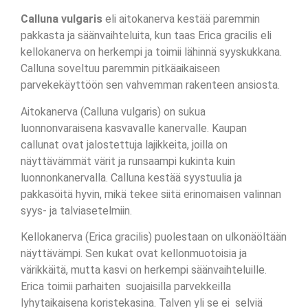
Calluna vulgaris
eli aitokanerva kestää paremmin
pakkasta ja säänvaihteluita, kun taas Erica gracilis eli
kellokanerva on herkempi ja toimii lähinnä syyskukkana.
Calluna soveltuu paremmin pitkäaikaiseen
parvekekäyttöön sen vahvemman rakenteen ansiosta.
Aitokanerva (Calluna vulgaris) on sukua
luonnonvaraisena kasvavalle kanervalle. Kaupan
callunat ovat jalostettuja lajikkeita, joilla on
näyttävämmät värit ja runsaampi kukinta kuin
luonnonkanervalla. Calluna kestää syystuulia ja
pakkasöitä hyvin, mikä tekee siitä erinomaisen valinnan
syys- ja talviasetelmiin.
Kellokanerva (Erica gracilis) puolestaan on ulkonäöltään
näyttävämpi. Sen kukat ovat kellonmuotoisia ja
värikkäitä, mutta kasvi on herkempi säänvaihteluille.
Erica toimii parhaiten suojaisilla parvekkeilla
lyhytaikaisena koristekasina. Talven yli se ei selviä