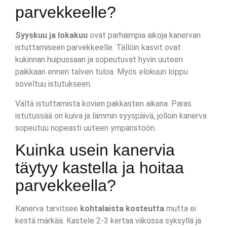
parvekkeelle?
Syyskuu ja lokakuu
ovat parhaimpia aikoja kanervan
istuttamiseen parvekkeelle. Tällöin kasvit ovat
kukinnan huipussaan ja sopeutuvat hyvin uuteen
paikkaan ennen talven tuloa. Myös elokuun loppu
soveltuu istutukseen.
Vältä istuttamista kovien pakkasten aikana. Paras
istutussää on kuiva ja lämmin syyspäivä, jolloin kanerva
sopeutuu nopeasti uuteen ympäristöön.
Kuinka usein kanervia
täytyy kastella ja hoitaa
parvekkeella?
Kanerva tarvitsee
kohtalaista kosteutta
mutta ei
kestä märkää. Kastele 2-3 kertaa viikossa syksyllä ja