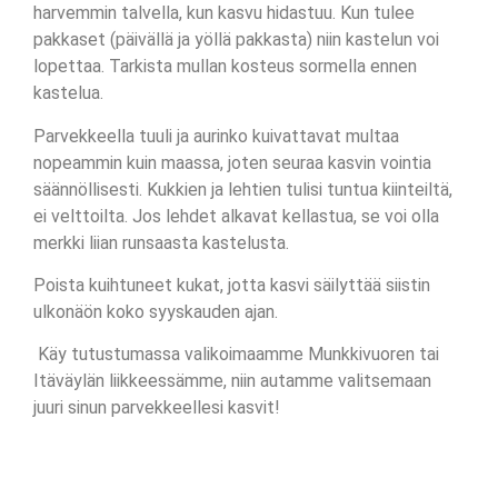
harvemmin talvella, kun kasvu hidastuu. Kun tulee
pakkaset (päivällä ja yöllä pakkasta) niin kastelun voi
lopettaa. Tarkista mullan kosteus sormella ennen
kastelua.
Parvekkeella tuuli ja aurinko kuivattavat multaa
nopeammin kuin maassa, joten seuraa kasvin vointia
säännöllisesti. Kukkien ja lehtien tulisi tuntua kiinteiltä,
ei velttoilta. Jos lehdet alkavat kellastua, se voi olla
merkki liian runsaasta kastelusta.
Poista kuihtuneet kukat, jotta kasvi säilyttää siistin
ulkonäön koko syyskauden ajan.
Käy tutustumassa valikoimaamme Munkkivuoren tai
Itäväylän liikkeessämme, niin autamme valitsemaan
juuri sinun parvekkeellesi kasvit!