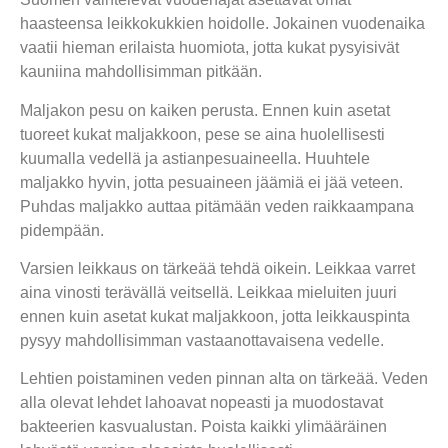
haasteensa leikkokukkien hoidolle. Jokainen vuodenaika
vaatii hieman erilaista huomiota, jotta kukat pysyisivät
kauniina mahdollisimman pitkään.
Maljakon pesu on kaiken perusta. Ennen kuin asetat
tuoreet kukat maljakkoon, pese se aina huolellisesti
kuumalla vedellä ja astianpesuaineella. Huuhtele
maljakko hyvin, jotta pesuaineen jäämiä ei jää veteen.
Puhdas maljakko auttaa pitämään veden raikkaampana
pidempään.
Varsien leikkaus on tärkeää tehdä oikein. Leikkaa varret
aina vinosti terävällä veitsellä. Leikkaa mieluiten juuri
ennen kuin asetat kukat maljakkoon, jotta leikkauspinta
pysyy mahdollisimman vastaanottavaisena vedelle.
Lehtien poistaminen veden pinnan alta on tärkeää. Veden
alla olevat lehdet lahoavat nopeasti ja muodostavat
bakteerien kasvualustan. Poista kaikki ylimääräinen