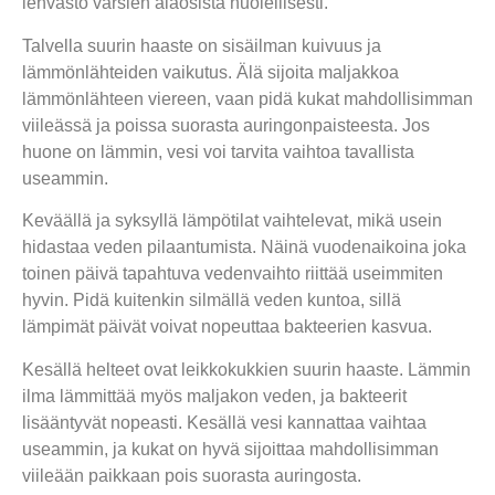
lehvästö varsien alaosista huolellisesti.
Talvella suurin haaste on sisäilman kuivuus ja
lämmönlähteiden vaikutus. Älä sijoita maljakkoa
lämmönlähteen viereen, vaan pidä kukat mahdollisimman
viileässä ja poissa suorasta auringonpaisteesta. Jos
huone on lämmin, vesi voi tarvita vaihtoa tavallista
useammin.
Keväällä ja syksyllä lämpötilat vaihtelevat, mikä usein
hidastaa veden pilaantumista. Näinä vuodenaikoina joka
toinen päivä tapahtuva vedenvaihto riittää useimmiten
hyvin. Pidä kuitenkin silmällä veden kuntoa, sillä
lämpimät päivät voivat nopeuttaa bakteerien kasvua.
Kesällä helteet ovat leikkokukkien suurin haaste. Lämmin
ilma lämmittää myös maljakon veden, ja bakteerit
lisääntyvät nopeasti. Kesällä vesi kannattaa vaihtaa
useammin, ja kukat on hyvä sijoittaa mahdollisimman
viileään paikkaan pois suorasta auringosta.