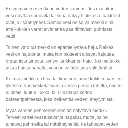
Ensimmäinen merkki on veden sameus. Jos maljakon
vesi näyttää samealta tai siinä näkyy hiukkasia, bakteerit
ovat jo lisääntyneet. Samea vesi on selvä merkki siitä,
että kukkien varret eivät enää saa riittävästi puhdasta
vettä.
Toinen varoitusmerkki on epämiellyttävä haju. Raikas
vesi on hajutonta, mutta kun bakteerit alkavat hajottaa
orgaanista ainesta, syntyy tunkkainen haju. Jos maljakko
alkaa haista pahalta, vesi on vaihdettava välittömästi.
Kolmas merkki on lima tai limainen tunne kukkien varsien
tyvessä. Kun kosketat varsia veden pinnan lähellä, niiden
ei pitäisi tuntua liukkailta. Limaisuus kertoo
bakteeripeitteestä, joka heikentää veden imeytymistä.
Myös varsien pehmeneminen on hälyttävä merkki.
Terveet varret ovat tukevat ja napakat, mutta jos ne
tuntuvat pehmeiltä tai mädäntyneiltä, ne lahoavat veden