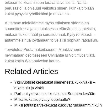
oikeaan leikkaamiseen terävällä veitsellä. Näillä
perusasioilla on suuri vaikutus siihen, kuinka pitkään
kukat pysyvät ryhdikkäinä ja raikkaina.
Autamme mielellämme myös erilaisten sidontojen
suunnittelussa ja toteutuksessa elämän eri tilanteisiin,
mukaan lukien häät ja surusidonnat. Kysy rohkeasti –
autamme sinua löytämään toiveisiisi sopivan ratkaisun.
Tervetuloa Puutarhakeitaaseen Munkkivuoren
myymälään osoitteeseen Ulvilantie 6! Voit myös tilata
kukat kotiin Wolt-palvelun kautta.
Related Articles
Yksivuotiset kesäkukat siemenestä kukkivaksi –
aikataulu ja vinkit
Parhaat yksivuotiset kesäkukat Suomen kesään
Mitkä kukat sopivat ylioppilaalle?
Miksi jotkut parvekekukat kukkivat runsaammin kuin