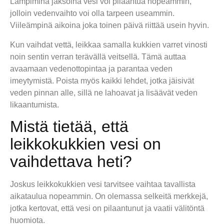
Lämpiminä jaksoina vesi voi pilaantua nopeammin,
jolloin vedenvaihto voi olla tarpeen useammin.
Viileämpinä aikoina joka toinen päivä riittää usein hyvin.
Kun vaihdat vettä, leikkaa samalla kukkien varret vinosti
noin sentin verran terävällä veitsellä. Tämä auttaa
avaamaan vedenottopintaa ja parantaa veden
imeytymistä. Poista myös kaikki lehdet, jotka jäisivät
veden pinnan alle, sillä ne lahoavat ja lisäävät veden
likaantumista.
Mistä tietää, että
leikkokukkien vesi on
vaihdettava heti?
Joskus leikkokukkien vesi tarvitsee vaihtaa tavallista
aikataulua nopeammin. On olemassa selkeitä merkkejä,
jotka kertovat, että vesi on pilaantunut ja vaatii välitöntä
huomiota.