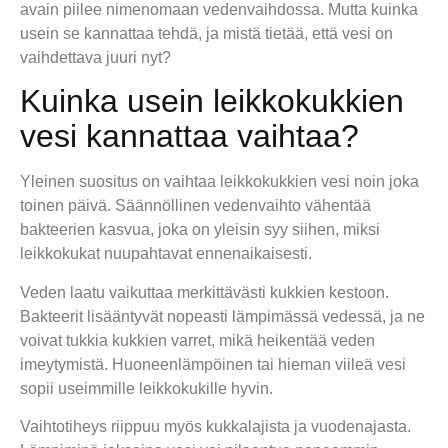
avain piilee nimenomaan vedenvaihdossa. Mutta kuinka
usein se kannattaa tehdä, ja mistä tietää, että vesi on
vaihdettava juuri nyt?
Kuinka usein leikkokukkien
vesi kannattaa vaihtaa?
Yleinen suositus on vaihtaa leikkokukkien vesi noin joka
toinen päivä. Säännöllinen vedenvaihto vähentää
bakteerien kasvua, joka on yleisin syy siihen, miksi
leikkokukat nuupahtavat ennenaikaisesti.
Veden laatu vaikuttaa merkittävästi kukkien kestoon.
Bakteerit lisääntyvät nopeasti lämpimässä vedessä, ja ne
voivat tukkia kukkien varret, mikä heikentää veden
imeytymistä. Huoneenlämpöinen tai hieman viileä vesi
sopii useimmille leikkokukille hyvin.
Vaihtotiheys riippuu myös kukkalajista ja vuodenajasta.