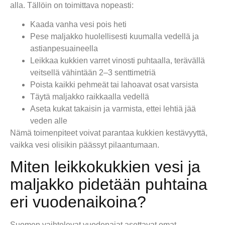
alla. Tällöin on toimittava nopeasti:
Kaada vanha vesi pois heti
Pese maljakko huolellisesti kuumalla vedellä ja
astianpesuaineella
Leikkaa kukkien varret vinosti puhtaalla, terävällä
veitsellä vähintään 2–3 senttimetriä
Poista kaikki pehmeät tai lahoavat osat varsista
Täytä maljakko raikkaalla vedellä
Aseta kukat takaisin ja varmista, ettei lehtiä jää
veden alle
Nämä toimenpiteet voivat parantaa kukkien kestävyyttä,
vaikka vesi olisikin päässyt pilaantumaan.
Miten leikkokukkien vesi ja
maljakko pidetään puhtaina
eri vuodenaikoina?
Suomen vaihtelevat vuodenajat asettavat omat