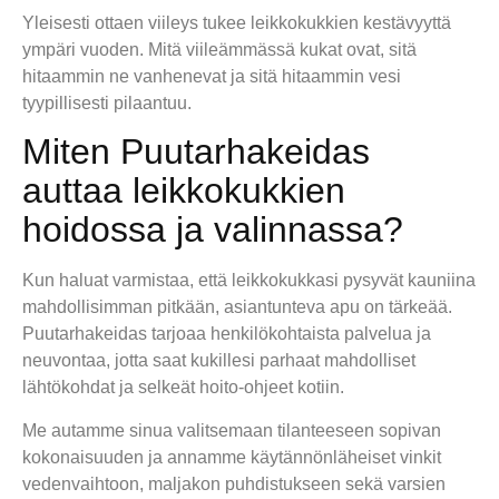
Yleisesti ottaen viileys tukee leikkokukkien kestävyyttä
ympäri vuoden. Mitä viileämmässä kukat ovat, sitä
hitaammin ne vanhenevat ja sitä hitaammin vesi
tyypillisesti pilaantuu.
Miten Puutarhakeidas
auttaa leikkokukkien
hoidossa ja valinnassa?
Kun haluat varmistaa, että leikkokukkasi pysyvät kauniina
mahdollisimman pitkään, asiantunteva apu on tärkeää.
Puutarhakeidas tarjoaa henkilökohtaista palvelua ja
neuvontaa, jotta saat kukillesi parhaat mahdolliset
lähtökohdat ja selkeät hoito-ohjeet kotiin.
Me autamme sinua valitsemaan tilanteeseen sopivan
kokonaisuuden ja annamme käytännönläheiset vinkit
vedenvaihtoon, maljakon puhdistukseen sekä varsien