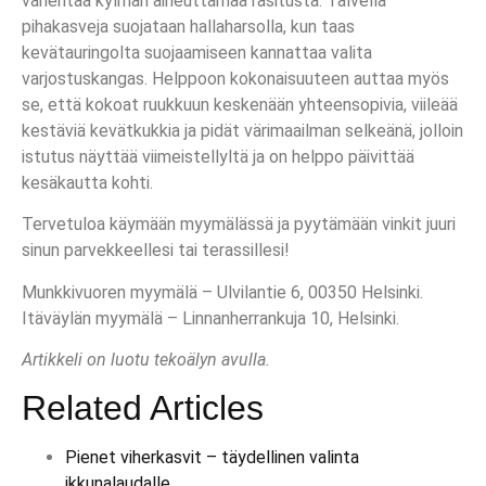
vähentää kylmän aiheuttamaa rasitusta. Talvella
pihakasveja suojataan hallaharsolla, kun taas
kevätauringolta suojaamiseen kannattaa valita
varjostuskangas. Helppoon kokonaisuuteen auttaa myös
se, että kokoat ruukkuun keskenään yhteensopivia, viileää
kestäviä kevätkukkia ja pidät värimaailman selkeänä, jolloin
istutus näyttää viimeistellyltä ja on helppo päivittää
kesäkautta kohti.
Tervetuloa käymään myymälässä ja pyytämään vinkit juuri
sinun parvekkeellesi tai terassillesi!
Munkkivuoren myymälä – Ulvilantie 6, 00350 Helsinki.
Itäväylän myymälä – Linnanherrankuja 10, Helsinki.
Artikkeli on luotu tekoälyn avulla.
Related Articles
Pienet viherkasvit – täydellinen valinta
ikkunalaudalle