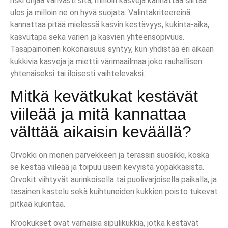
riski ohjaa vahvasti sitä, milloin kasveja kannattaa siirtää
ulos ja milloin ne on hyvä suojata. Valintakriteereinä
kannattaa pitää mielessä kasvin kestävyys, kukinta-aika,
kasvutapa sekä värien ja kasvien yhteensopivuus.
Tasapainoinen kokonaisuus syntyy, kun yhdistää eri aikaan
kukkivia kasveja ja miettii värimaailmaa joko rauhallisen
yhtenäiseksi tai iloisesti vaihtelevaksi.
Mitkä kevätkukat kestävät
viileää ja mitä kannattaa
välttää aikaisin keväällä?
Orvokki on monen parvekkeen ja terassin suosikki, koska
se kestää viileää ja toipuu usein kevyistä yöpakkasista.
Orvokit viihtyvät aurinkoisella tai puolivarjoisella paikalla, ja
tasainen kastelu sekä kuihtuneiden kukkien poisto tukevat
pitkää kukintaa.
Krookukset ovat varhaisia sipulikukkia, jotka kestävät