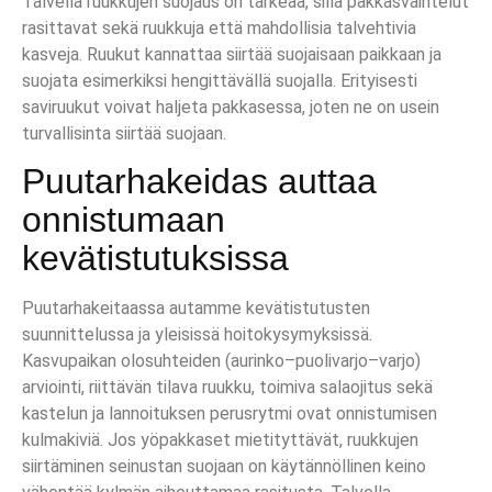
Talvella ruukkujen suojaus on tärkeää, sillä pakkasvaihtelut
rasittavat sekä ruukkuja että mahdollisia talvehtivia
kasveja. Ruukut kannattaa siirtää suojaisaan paikkaan ja
suojata esimerkiksi hengittävällä suojalla. Erityisesti
saviruukut voivat haljeta pakkasessa, joten ne on usein
turvallisinta siirtää suojaan.
Puutarhakeidas auttaa
onnistumaan
kevätistutuksissa
Puutarhakeitaassa autamme kevätistutusten
suunnittelussa ja yleisissä hoitokysymyksissä.
Kasvupaikan olosuhteiden (aurinko–puolivarjo–varjo)
arviointi, riittävän tilava ruukku, toimiva salaojitus sekä
kastelun ja lannoituksen perusrytmi ovat onnistumisen
kulmakiviä. Jos yöpakkaset mietityttävät, ruukkujen
siirtäminen seinustan suojaan on käytännöllinen keino