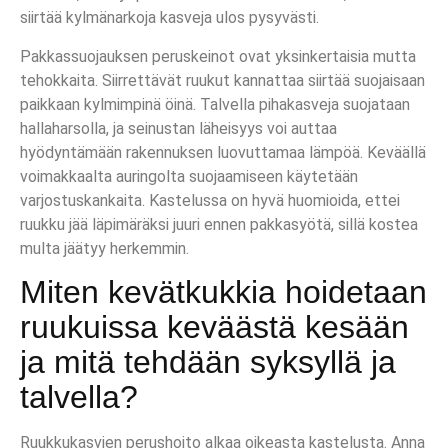
siirtää kylmänarkoja kasveja ulos pysyvästi.
Pakkassuojauksen peruskeinot ovat yksinkertaisia mutta
tehokkaita. Siirrettävät ruukut kannattaa siirtää suojaisaan
paikkaan kylmimpinä öinä. Talvella pihakasveja suojataan
hallaharsolla, ja seinustan läheisyys voi auttaa
hyödyntämään rakennuksen luovuttamaa lämpöä. Keväällä
voimakkaalta auringolta suojaamiseen käytetään
varjostuskankaita. Kastelussa on hyvä huomioida, ettei
ruukku jää läpimäräksi juuri ennen pakkasyötä, sillä kostea
multa jäätyy herkemmin.
Miten kevätkukkia hoidetaan
ruukuissa keväästä kesään
ja mitä tehdään syksyllä ja
talvella?
Ruukkukasvien perushoito alkaa oikeasta kastelusta. Anna