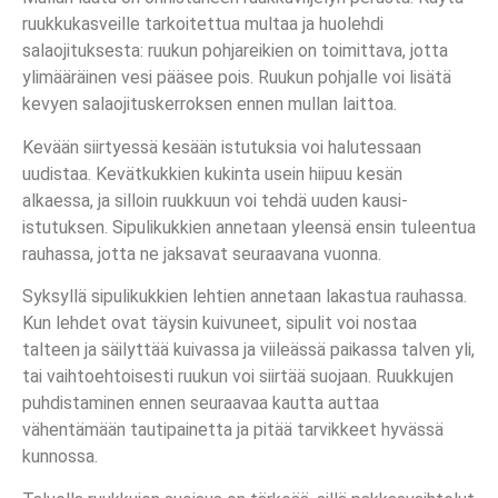
ruukkukasveille tarkoitettua multaa ja huolehdi
salaojituksesta: ruukun pohjareikien on toimittava, jotta
ylimääräinen vesi pääsee pois. Ruukun pohjalle voi lisätä
kevyen salaojituskerroksen ennen mullan laittoa.
Kevään siirtyessä kesään istutuksia voi halutessaan
uudistaa. Kevätkukkien kukinta usein hiipuu kesän
alkaessa, ja silloin ruukkuun voi tehdä uuden kausi-
istutuksen. Sipulikukkien annetaan yleensä ensin tuleentua
rauhassa, jotta ne jaksavat seuraavana vuonna.
Syksyllä sipulikukkien lehtien annetaan lakastua rauhassa.
Kun lehdet ovat täysin kuivuneet, sipulit voi nostaa
talteen ja säilyttää kuivassa ja viileässä paikassa talven yli,
tai vaihtoehtoisesti ruukun voi siirtää suojaan. Ruukkujen
puhdistaminen ennen seuraavaa kautta auttaa
vähentämään tautipainetta ja pitää tarvikkeet hyvässä
kunnossa.