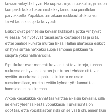
kevään viileyttä hyvin. Ne sopivat myös ruukkuihin, ja niiden
kompakti koko tekee niistä käytännöllisiä pienillekin
parvekkeille. Yöpakkasten aikaan ruukkuistutuksia voi
tarvittaessa suojata kevyesti.
Esikot ovat perinteisiä kevään kukkijoita, jotka viihtyvät
viileässä. Ne hyötyvät tasaisesta kosteudesta ja siitä,
ettei paahde kuivata multaa liikaa. Hallan uhatessa esikot
on hyvä siirtää hetkeksi suojaisampaan paikkaan tai
suojata yöksi hallaharsolla.
Sipulikukat ovat monesti kevään luottovalintoja, kunhan
ruukussa on hyvä salaojitus ja istutus tehdään riittävän
syvään. Aurinkoisella paikalla kukinta on usein
runsaimmillaan, mutta kevään kylmät yöt kannattaa
huomioida suojauksessa.
Arkoja kesäkukkia kannattaa välttää aikaisin keväällä, sillä
ne eivät yleensä kestä yöpakkasia. Turvallisinta on
odottaa, että yöpakkasten riski on selvästi ohi, ennen kuin