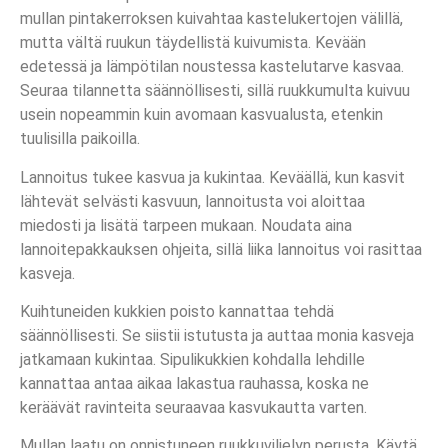
mullan pintakerroksen kuivahtaa kastelukertojen välillä,
mutta vältä ruukun täydellistä kuivumista. Kevään
edetessä ja lämpötilan noustessa kastelutarve kasvaa.
Seuraa tilannetta säännöllisesti, sillä ruukkumulta kuivuu
usein nopeammin kuin avomaan kasvualusta, etenkin
tuulisilla paikoilla.
Lannoitus tukee kasvua ja kukintaa. Keväällä, kun kasvit
lähtevät selvästi kasvuun, lannoitusta voi aloittaa
miedosti ja lisätä tarpeen mukaan. Noudata aina
lannoitepakkauksen ohjeita, sillä liika lannoitus voi rasittaa
kasveja.
Kuihtuneiden kukkien poisto kannattaa tehdä
säännöllisesti. Se siistii istutusta ja auttaa monia kasveja
jatkamaan kukintaa. Sipulikukkien kohdalla lehdille
kannattaa antaa aikaa lakastua rauhassa, koska ne
keräävät ravinteita seuraavaa kasvukautta varten.
Mullan laatu on onnistuneen ruukkuviljelyn perusta. Käytä