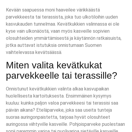
Kevään saapuessa moni haaveilee värikkäästä
parvekkeesta tai terassista, joka tuo ulkotiloihin uuden
kasvukauden tunnelmaa. Kevätkukkien valinnassa ei ole
kyse vain ulkonäöstä, vaan myös kasveille sopivien
olosuhteiden ymmärtämisestä ja käytännön ratkaisuista,
jotka auttavat istutuksia onnistumaan Suomen
vaihtelevassa kevätsäässä.
Miten valita kevätkukat
parvekkeelle tai terassille?
Onnistunut kevätkukkien valinta alkaa kasvupaikan
huolellisesta kartoituksesta. Ensimmäinen kysymys
kuuluu: kuinka paljon valoa parvekkeesi tai terassisi saa
päivän aikana? Eteläparveke, joka saa useita tunteja
suoraa auringonpaistetta, tarjoaa hyvät olosuhteet
auringossa viihtyville kasveille. Pohjoisparveke puolestaan
sopii paremmin varjoa tai puolivarjoa sietäville kasveille.