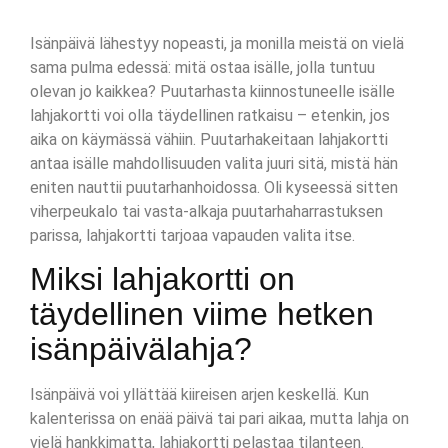
Isänpäivä lähestyy nopeasti, ja monilla meistä on vielä
sama pulma edessä: mitä ostaa isälle, jolla tuntuu
olevan jo kaikkea? Puutarhasta kiinnostuneelle isälle
lahjakortti voi olla täydellinen ratkaisu – etenkin, jos
aika on käymässä vähiin. Puutarhakeitaan lahjakortti
antaa isälle mahdollisuuden valita juuri sitä, mistä hän
eniten nauttii puutarhanhoidossa. Oli kyseessä sitten
viherpeukalo tai vasta-alkaja puutarhaharrastuksen
parissa, lahjakortti tarjoaa vapauden valita itse.
Miksi lahjakortti on
täydellinen viime hetken
isänpäivälahja?
Isänpäivä voi yllättää kiireisen arjen keskellä. Kun
kalenterissa on enää päivä tai pari aikaa, mutta lahja on
vielä hankkimatta, lahjakortti pelastaa tilanteen.