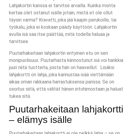
Lahjakortin kanssa ei tarvitse arvailla. Kuinka monta
kertaa olet ostanut isälle jotain, mistä et ole ollut
täysin varma? Kravatti, joka jää kaapin perukoille, tai
työkalu, joka ei koskaan päädy käyttöön. Lahjakortin
avulla isä saa itse päättää, mitä todella haluaa ja
tarvitsee.
Puutarhakeitaan lahjakortin erityinen etu on sen
monipuolisuus. Puutarhasta kiinnostunut isä voi hankkia
juuri niitä tuotteita, joista hän on haaveillut. Lisäksi
lahjakortti on lahja, joka kannustaa isää viettämään
aikaa oman rakkaana harrastuksensa parissa. Se on
osoitus siitä, että välität hänen intohimostaan ja haluat
tukea sitä.
Puutarhakeitaan lahjakortti
– elämys isälle
Puutarhakeitaan lahjakortti ei ole pelkkä lahja – se on