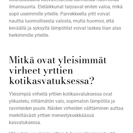
ilmansuunta. Eteläikkunat tarjoavat eniten valoa, mikä
sopii useimmille yrteille. Parvekkeella yrtit voivat
nauttia luonnollisesta valosta, mutta huomioi, että
keväällä ja syksyllä lämpötilat voivat laskea liian alas
herkimmille yrteille.
Mitkä ovat yleisimmät
virheet yrttien
kotikasvatuksessa?
Yleisimpiä virheitä yrttien kotikasvatuksessa ovat
ylikastelu, riittämätön valo, sopimaton lämpötila ja
ravinteiden puute. Näiden virheiden välttäminen auttaa
merkittävästi yrttien menestyksekkäässä
kasvatuksessa.