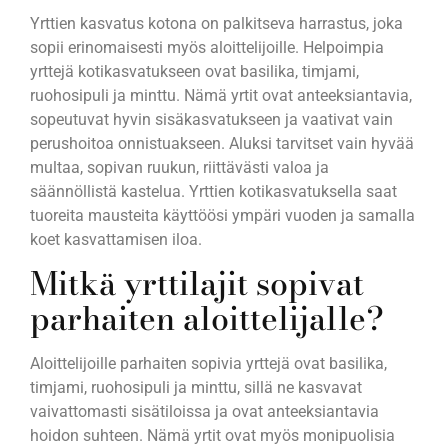
Yrttien kasvatus kotona on palkitseva harrastus, joka
sopii erinomaisesti myös aloittelijoille. Helpoimpia
yrttejä kotikasvatukseen ovat basilika, timjami,
ruohosipuli ja minttu. Nämä yrtit ovat anteeksiantavia,
sopeutuvat hyvin sisäkasvatukseen ja vaativat vain
perushoitoa onnistuakseen. Aluksi tarvitset vain hyvää
multaa, sopivan ruukun, riittävästi valoa ja
säännöllistä kastelua. Yrttien kotikasvatuksella saat
tuoreita mausteita käyttöösi ympäri vuoden ja samalla
koet kasvattamisen iloa.
Mitkä yrttilajit sopivat
parhaiten aloittelijalle?
Aloittelijoille parhaiten sopivia yrttejä ovat basilika,
timjami, ruohosipuli ja minttu, sillä ne kasvavat
vaivattomasti sisätiloissa ja ovat anteeksiantavia
hoidon suhteen. Nämä yrtit ovat myös monipuolisia