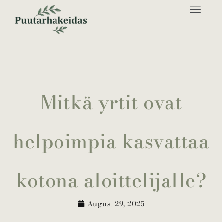
Mitkä yrtit ovat
helpoimpia kasvattaa
kotona aloittelijalle?
August 29, 2025