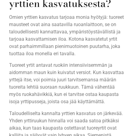
yrttien kasvatuksesta?
Omien yrttien kasvatus tarjoaa monia hyötyjä: tuoreet
mausteet ovat aina saatavilla ruoanlaittoon, se on
taloudellisesti kannattavaa, ympäristöystävällistä ja
tarjoaa kasvattamisen iloa. Kotona kasvatetut yrtit
ovat parhaimmillaan pienimuotoinen puutarha, joka
tuottaa iloa monella eri tavalla.
Tuoreet yrtit antavat ruokiin intensiivisemmän ja
aidomman maun kuin kuivatut versiot. Kun kasvattaa
yrttejä itse, voi poimia juuri tarvitsemansa määrän
tuoreita lehtiä suoraan ruukkuun. Tämä vähentää
myös ruokahävikkiä, kun ei tarvitse ostaa kaupasta
isoja yrttipusseja, joista osa jää käyttämättä.
Taloudelliselta kannalta yrttien kasvatus on järkevää.
Yhden yrttiruukun hinnalla voi saada satoa pitkäksi
aikaa, kun taas kaupasta ostettavat tuoreyrtit ovat
kalliita ja säilyvät vain lyhyen aikaa. Siemenistä