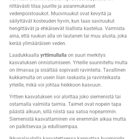
riittävästi tilaa juurille ja asianmukaiset
vedenpoistoaukot. Muoviruukut ovat kevyitä ja
säilyttävät kosteuden hyvin, kun taas saviruukut
hengittävät ja ehkäisevät liiallista kastelua. Varmista
aina, että ruukun alla on lautanen tai muu alusta, joka
kerää ylimääräisen veden.
Laadukkaalla
yrttimullalla
on suuri merkitys
kasvatuksen onnistumiseen. Yrteille suunniteltu multa
on ilmavaa ja sisältää sopivasti ravinteita. Tavallinen
kukkamulta on usein liian raskasta ja ravinteikasta
yrteille, mikä voi johtaa heikkoon kasvuun.
Yrttien kasvatuksen voi aloittaa joko siemenistä tai
ostamalla valmiita taimia. Taimet ovat nopein tapa
päästä alkuun, sillä niistä saa satoa nopeammin.
Siemenistä kasvattaminen vie enemmän aikaa mutta
on palkitsevaa ja edullisempaa.
Ikkunalaudalla kasvatettaessa kannattaa huomioida