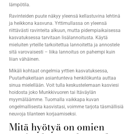
lämpötila.
Ravinteiden puute näkyy yleensä kellastuvina lehtinä
ja heikkona kasvuna. Yrttimullassa on yleensä
riittävästi ravinteita alkuun, mutta pidempiaikaisessa
kasvatuksessa tarvitaan lisälannoitusta. Käytä
mieluiten yrteille tarkoitettua lannoitetta ja annostele
sitä varovaisesti – liika lannoitus on pahempi kuin
liian vähäinen.
Mikäli kohtaat ongelmia yrttien kasvatuksessa,
Puutarhakeitaan asiantunteva henkilökunta auttaa
sinua mielellään. Voit tulla keskustelemaan kasviesi
hoidosta joko Munkkivuoren tai Itäväylän
myymäläämme. Tuomalla vaikkapa kuvan
ongelmallisesta kasvistasi, voimme tarjota täsmällisiä
neuvoja tilanteen korjaamiseksi.
Mitä hyötyä on omien