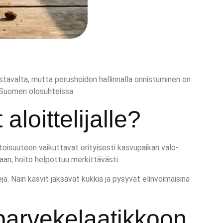
aastavalta, mutta perushoidon hallinnalla onnistuminen on
 Suomen olosuhteissa.
loittelijalle?
itoisuuteen vaikuttavat erityisesti kasvupaikan valo-
aan, hoito helpottuu merkittävästi.
eja. Näin kasvit jaksavat kukkia ja pysyvät elinvoimaisina
 parvekelaatikkoon