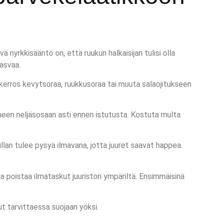
 nyrkkisääntö on, että ruukun halkaisijan tulisi olla
kasvaa.
le kerros kevytsoraa, ruukkusoraa tai muuta salaojitukseen
olmeen neljäsosaan asti ennen istutusta. Kostuta multa
ullan tulee pysyä ilmavana, jotta juuret saavat happea.
a poistaa ilmataskut juuriston ympäriltä. Ensimmäisinä
ut tarvittaessa suojaan yöksi.