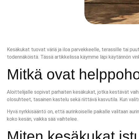
Kesäkukat tuovat väriä ja iloa parvekkeelle, terassille tai pu
todennäköistä. Tässä artikkelissa käymme läpi käytännön vin
Mitkä ovat helppohoi
Aloittelijalle sopivat parhaiten kesäkukat, jotka kestävät vai
olosuhteet, tasainen kastelu sekä riittävä kasvutila. Kun val
Hyvä nyrkkisääntö on, että aurinkoiselle paikalle valitaan aurin
koko kesän, vaikka sää vaihtelee.
Miten kesäkukat ist