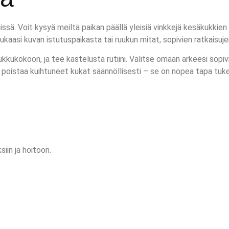
 Voit kysyä meiltä paikan päällä yleisiä vinkkejä kesäkukkien vali
ukaasi kuvan istutuspaikasta tai ruukun mitat, sopivien ratkaisujen
kukokoon, ja tee kastelusta rutiini. Valitse omaan arkeesi sopivia l
s poistaa kuihtuneet kukat säännöllisesti – se on nopea tapa tuke
iin ja hoitoon.