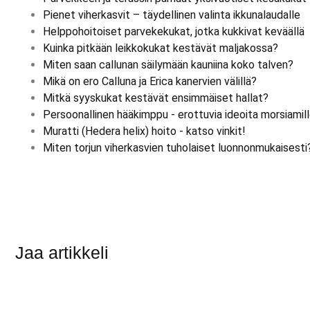
Pienet viherkasvit – täydellinen valinta ikkunalaudalle
Helppohoitoiset parvekekukat, jotka kukkivat keväällä
Kuinka pitkään leikkokukat kestävät maljakossa?
Miten saan callunan säilymään kauniina koko talven?
Mikä on ero Calluna ja Erica kanervien välillä?
Mitkä syyskukat kestävät ensimmäiset hallat?
Persoonallinen hääkimppu - erottuvia ideoita morsiamil
Muratti (Hedera helix) hoito - katso vinkit!
Miten torjun viherkasvien tuholaiset luonnonmukaisesti
Jaa artikkeli