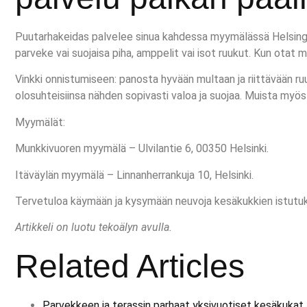
Puutarhakeidas palvelee sinua kahdessa myymälässä Helsingissä.
parveke vai suojaisa piha, amppelit vai isot ruukut. Kun otat m
Vinkki onnistumiseen: panosta hyvään multaan ja riittävään ruuk
olosuhteisiinsa nähden sopivasti valoa ja suojaa. Muista myö
Myymälät:
Munkkivuoren myymälä – Ulvilantie 6, 00350 Helsinki.
Itäväylän myymälä – Linnanherrankuja 10, Helsinki.
Tervetuloa käymään ja kysymään neuvoja kesäkukkien istutuks
Artikkeli on luotu tekoälyn avulla.
Related Articles
Parvekkeen ja terassin parhaat yksivuotiset kesäkukat