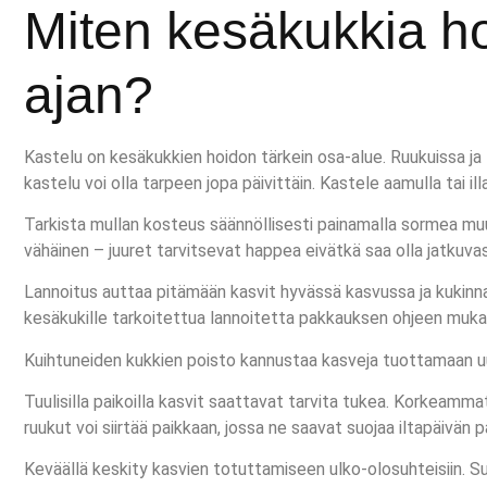
Miten kesäkukkia 
ajan?
Kastelu on kesäkukkien hoidon tärkein osa-alue. Ruukuissa ja 
kastelu voi olla tarpeen jopa päivittäin. Kastele aamulla tai il
Tarkista mullan kosteus säännöllisesti painamalla sormea muuta
vähäinen – juuret tarvitsevat happea eivätkä saa olla jatkuva
Lannoitus auttaa pitämään kasvit hyvässä kasvussa ja kukinnas
kesäkukille tarkoitettua lannoitetta pakkauksen ohjeen mukaan. 
Kuihtuneiden kukkien poisto kannustaa kasveja tuottamaan uusia
Tuulisilla paikoilla kasvit saattavat tarvita tukea. Korkeamm
ruukut voi siirtää paikkaan, jossa ne saavat suojaa iltapäivän 
Keväällä keskity kasvien totuttamiseen ulko-olosuhteisiin. Suoja