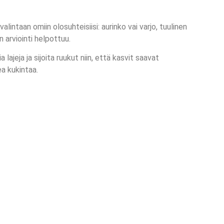
ntaan omiin olosuhteisiisi: aurinko vai varjo, tuulinen
 arviointi helpottuu.
ajeja ja sijoita ruukut niin, että kasvit saavat
a kukintaa.