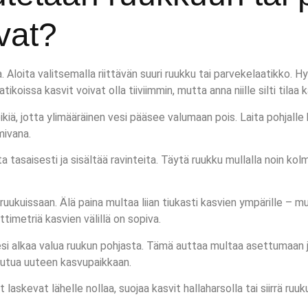
uvat?
oita valitsemalla riittävän suuri ruukku tai parvekelaatikko. Hyvä
oissa kasvit voivat olla tiiviimmin, mutta anna niille silti tilaa 
reikiä, jotta ylimääräinen vesi pääsee valumaan pois. Laita pohjal
mivana.
a tasaisesti ja sisältää ravinteita. Täytä ruukku mullalla noin k
ruukuissaan. Älä paina multaa liian tiukasti kasvien ympärille – m
timetriä kasvien välillä on sopiva.
vesi alkaa valua ruukun pohjasta. Tämä auttaa multaa asettumaan j
peutua uuteen kasvupaikkaan.
laskevat lähelle nollaa, suojaa kasvit hallaharsolla tai siirrä ruuk