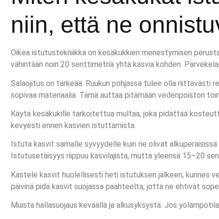
niin, että ne onnist
Oikea istutustekniikka on kesäkukkien menestymisen perusta. Al
vähintään noin 20 senttimetriä yhtä kasvia kohden. Parvekelaatik
Salaojitus on tärkeää. Ruukun pohjassa tulee olla riittävästi 
sopivaa materiaalia. Tämä auttaa pitämään vedenpoiston toi
Käytä kesäkukille tarkoitettua multaa, joka pidättää kosteutt
kevyesti ennen kasvien istuttamista.
Istuta kasvit samalle syvyydelle kuin ne olivat alkuperäisissä 
Istutusetäisyys riippuu kasvilajista, mutta yleensä 15–20 sent
Kastele kasvit huolellisesti heti istutuksen jälkeen, kunnes 
päivinä pidä kasvit suojassa paahteelta, jotta ne ehtivät so
Muista hallasuojaus keväällä ja alkusyksystä. Jos yölämpötilat 