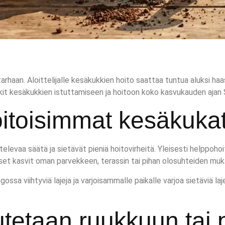
utarhaan. Aloittelijalle kesäkukkien hoito saattaa tuntua aluksi h
kit kesäkukkien istuttamiseen ja hoitoon koko kasvukauden ajan
toisimmat kesäkukat a
htelevaa säätä ja sietävät pieniä hoitovirheitä. Yleisesti helppoho
itset kasvit oman parvekkeen, terassin tai pihan olosuhteiden muk
gossa viihtyviä lajeja ja varjoisammalle paikalle varjoa sietäviä laj
utetaan ruukkuun tai