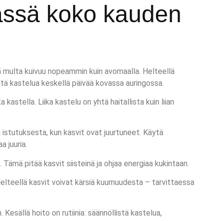
ässä koko kauden
llä multa kuivuu nopeammin kuin avomaalla. Helteellä
 Vältä kastelua keskellä päivää kovassa auringossa.
stella. Liika kastelu on yhtä haitallista kuin liian
 istutuksesta, kun kasvit ovat juurtuneet. Käytä
a juuria.
Tämä pitää kasvit siisteinä ja ohjaa energiaa kukintaan.
 Helteellä kasvit voivat kärsiä kuumuudesta – tarvittaessa
 Kesällä hoito on rutiinia: säännöllistä kastelua,