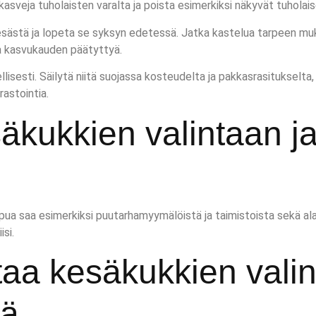
kasveja tuholaisten varalta ja poista esimerkiksi näkyvät tuholais
esästä ja lopeta se syksyn edetessä. Jatka kastelua tarpeen muk
a kasvukauden päätyttyä.
ellisesti. Säilytä niitä suojassa kosteudelta ja pakkasrasituksel
astointia.
äkukkien valintaan j
 apua saa esimerkiksi puutarhamyymälöistä ja taimistoista sekä ala
si.
aa kesäkukkien valinn
lä