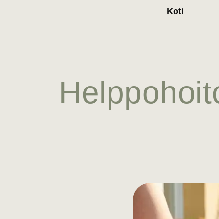
Koti
Helppohoito