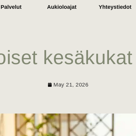
Palvelut
Aukioloajat
Yhteystiedot
iset kesäkukat al
May 21, 2026