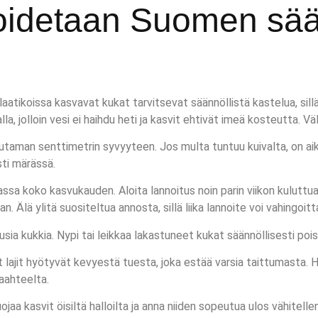
hoidetaan Suomen sä
laatikoissa kasvavat kukat tarvitsevat säännöllistä kastelua, si
lalla, jolloin vesi ei haihdu heti ja kasvit ehtivät imeä kosteutta.
man senttimetrin syvyyteen. Jos multa tuntuu kuivalta, on aika ka
sti märässä.
sa koko kasvukauden. Aloita lannoitus noin parin viikon kuluttua
Älä ylitä suositeltua annosta, sillä liika lannoite voi vahingoitta
 kukkia. Nypi tai leikkaa lakastuneet kukat säännöllisesti pois. 
at lajit hyötyvät kevyestä tuesta, joka estää varsia taittumasta.
paahteelta.
a kasvit öisiltä halloilta ja anna niiden sopeutua ulos vähitellen.