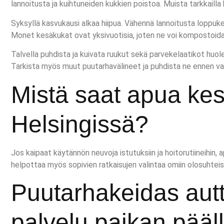
lannoitusta ja kuihtuneiden kukkien poistoa. Muista tarkkailla 
Syksyllä kasvukausi alkaa hiipua. Vähennä lannoitusta loppuk
Monet kesäkukat ovat yksivuotisia, joten ne voi kompostoid
Talvella puhdista ja kuivata ruukut sekä parvekelaatikot huol
Tarkista myös muut puutarhavälineet ja puhdista ne ennen var
Mistä saat apua kes
Helsingissä?
Jos kaipaat käytännön neuvoja istutuksiin ja hoitorutiineihin,
helpottaa myös sopivien ratkaisujen valintaa omiin olosuhteisii
Puutarhakeidas autt
palvelu paikan pääl