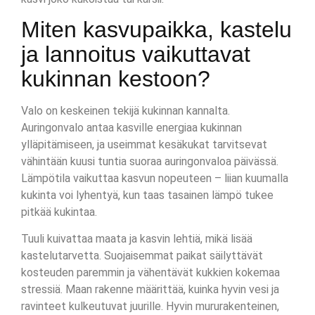
Miten kasvupaikka, kastelu
ja lannoitus vaikuttavat
kukinnan kestoon?
Valo on keskeinen tekijä kukinnan kannalta.
Auringonvalo antaa kasville energiaa kukinnan
ylläpitämiseen, ja useimmat kesäkukat tarvitsevat
vähintään kuusi tuntia suoraa auringonvaloa päivässä.
Lämpötila vaikuttaa kasvun nopeuteen – liian kuumalla
kukinta voi lyhentyä, kun taas tasainen lämpö tukee
pitkää kukintaa.
Tuuli kuivattaa maata ja kasvin lehtiä, mikä lisää
kastelutarvetta. Suojaisemmat paikat säilyttävät
kosteuden paremmin ja vähentävät kukkien kokemaa
stressiä. Maan rakenne määrittää, kuinka hyvin vesi ja
ravinteet kulkeutuvat juurille. Hyvin mururakenteinen,