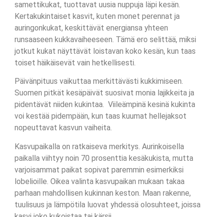
samettikukat, tuottavat uusia nuppuja läpi kesän.
Kertakukintaiset kasvit, kuten monet perennat ja
auringonkukat, keskittävät energiansa yhteen
runsaaseen kukkavaiheeseen. Tämä ero selittää, miksi
jotkut kukat näyttävät loistavan koko kesän, kun taas
toiset häikäisevät vain hetkellisesti.
Päivänpituus vaikuttaa merkittävästi kukkimiseen.
Suomen pitkät kesäpäivät suosivat monia lajikkeita ja
pidentävät niiden kukintaa. Viileämpinä kesinä kukinta
voi kestää pidempään, kun taas kuumat hellejaksot
nopeuttavat kasvun vaiheita.
Kasvupaikalla on ratkaiseva merkitys. Aurinkoisella
paikalla viihtyy noin 70 prosenttia kesäkukista, mutta
varjoisammat paikat sopivat paremmin esimerkiksi
lobelioille. Oikea valinta kasvupaikan mukaan takaa
parhaan mahdollisen kukinnan keston. Maan rakenne,
tuulisuus ja lämpötila luovat yhdessä olosuhteet, joissa
kasvi joko kukoistaa tai kärsii.