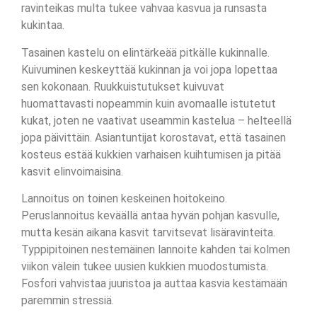
ravinteikas multa tukee vahvaa kasvua ja runsasta
kukintaa.
Tasainen kastelu on elintärkeää pitkälle kukinnalle.
Kuivuminen keskeyttää kukinnan ja voi jopa lopettaa
sen kokonaan. Ruukkuistutukset kuivuvat
huomattavasti nopeammin kuin avomaalle istutetut
kukat, joten ne vaativat useammin kastelua – helteellä
jopa päivittäin. Asiantuntijat korostavat, että tasainen
kosteus estää kukkien varhaisen kuihtumisen ja pitää
kasvit elinvoimaisina.
Lannoitus on toinen keskeinen hoitokeino.
Peruslannoitus keväällä antaa hyvän pohjan kasvulle,
mutta kesän aikana kasvit tarvitsevat lisäravinteita.
Typpipitoinen nestemäinen lannoite kahden tai kolmen
viikon välein tukee uusien kukkien muodostumista.
Fosfori vahvistaa juuristoa ja auttaa kasvia kestämään
paremmin stressiä.