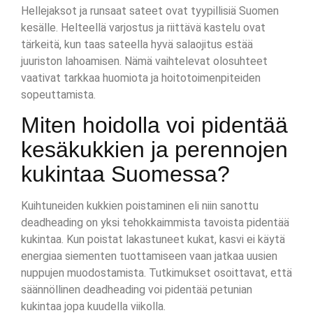
Hellejaksot ja runsaat sateet ovat tyypillisiä Suomen
kesälle. Helteellä varjostus ja riittävä kastelu ovat
tärkeitä, kun taas sateella hyvä salaojitus estää
juuriston lahoamisen. Nämä vaihtelevat olosuhteet
vaativat tarkkaa huomiota ja hoitotoimenpiteiden
sopeuttamista.
Miten hoidolla voi pidentää
kesäkukkien ja perennojen
kukintaa Suomessa?
Kuihtuneiden kukkien poistaminen eli niin sanottu
deadheading on yksi tehokkaimmista tavoista pidentää
kukintaa. Kun poistat lakastuneet kukat, kasvi ei käytä
energiaa siementen tuottamiseen vaan jatkaa uusien
nuppujen muodostamista. Tutkimukset osoittavat, että
säännöllinen deadheading voi pidentää petunian
kukintaa jopa kuudella viikolla.