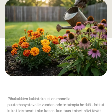
Pihakukkien kukintakausi on monelle
puutarhanystävälle vuoden odotetuimpia hetkiä. Jotkut
kukat loistavat koko kesän, kun taas toiset näyttävät