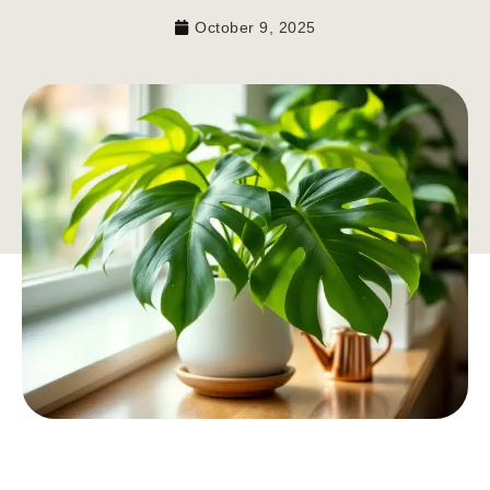
October 9, 2025