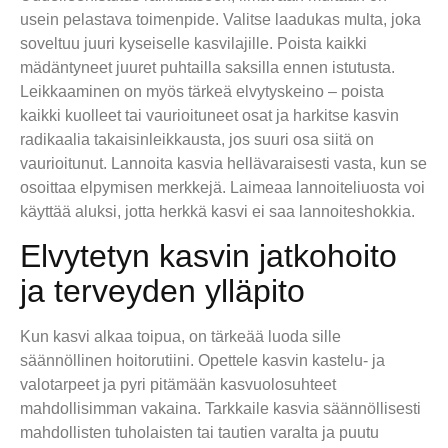
usein pelastava toimenpide. Valitse laadukas multa, joka
soveltuu juuri kyseiselle kasvilajille. Poista kaikki
mädäntyneet juuret puhtailla saksilla ennen istutusta.
Leikkaaminen on myös tärkeä elvytyskeino – poista
kaikki kuolleet tai vaurioituneet osat ja harkitse kasvin
radikaalia takaisinleikkausta, jos suuri osa siitä on
vaurioitunut. Lannoita kasvia hellävaraisesti vasta, kun se
osoittaa elpymisen merkkejä. Laimeaa lannoiteliuosta voi
käyttää aluksi, jotta herkkä kasvi ei saa lannoiteshokkia.
Elvytetyn kasvin jatkohoito
ja terveyden ylläpito
Kun kasvi alkaa toipua, on tärkeää luoda sille
säännöllinen hoitorutiini. Opettele kasvin kastelu- ja
valotarpeet ja pyri pitämään kasvuolosuhteet
mahdollisimman vakaina. Tarkkaile kasvia säännöllisesti
mahdollisten tuholaisten tai tautien varalta ja puutu