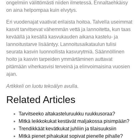
ongelmiin välittömästi niiden ilmetessä. Ennaltaehkäisy
on aina helpompaa kuin elvytys.
Eri vuodenajat vaativat erilaista hoitoa. Talvella useimmat
kasvit tarvitsevat vähemmän vettä ja lannoitetta, kun taas
keväällä ja kesällä kasvukauden aikana kastelu- ja
lannoitustarve lisääntyy. Lannoitusaikataulun tulisi
seurata kasvin luonnollista kasvurytmiä. Säännöllinen
hoito ja kasvin tarpeiden ymmärtäminen auttavat
pitämään viherkasvisi terveinä ja elinvoimaisina vuosien
ajan.
Artikkeli on luotu tekoälyn avulla.
Related Articles
Tarvitseeko altakasteluruukku ruukkusoraa?
Mitkä leikkokukat kestävät maljakossa pisimpään?
Trendikkäät kevätkukat juhliin ja tilaisuuksiin
Mitkä pienet pihakukat sopivat pienelle pihalle?