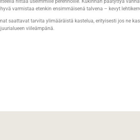
teella riittää useimmille perennoille. Kukinnan päätyttyä vanha
n hyvä varmistaa etenkin ensimmäisenä talvena – kevyt lehtikerr
 saattavat tarvita ylimääräistä kastelua, erityisesti jos ne k
 juurialueen viileämpänä.