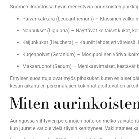
Suomen ilmastossa hyvin menestyviä aurinkoisten paikkoje
Päivänkakkara (Leucanthemum) – Klassinen valkoinen
Nauhukset (Ligularia) – Näyttävät keltaiset kukat, k
Keijunkukat (Heuchera) – Kauniit lehdet eri väreissä
Kurjenpolvet (Geranium) – Monipuolinen värivalikoim
Maksaruohot (Sedum) – Mehikasvimaiset, kestävät ku
Erityisen suosittuja ovat myös pihakukat, kuten erilaiset p
kesän aikana eri perennalajien kukinnat ajoittuvat eri aikoih
Miten aurinkoisten
Auringossa viihtyvien perennojen hoito on melko vaivatonta
kun juuret eivät ole vielä täysin kehittyneet. Vakiintuneet 