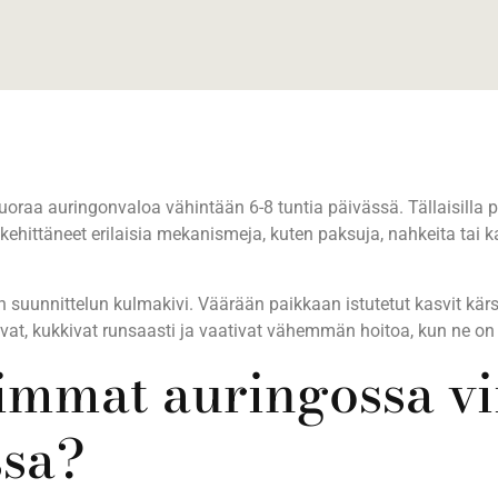
 suoraa auringonvaloa vähintään 6-8 tuntia päivässä. Tällaisilla
ehittäneet erilaisia mekanismeja, kuten paksuja, nahkeita tai karv
n suunnittelun kulmakivi. Väärään paikkaan istutetut kasvit kärs
, kukkivat runsaasti ja vaativat vähemmän hoitoa, kun ne on istu
uimmat auringossa vi
ssa?