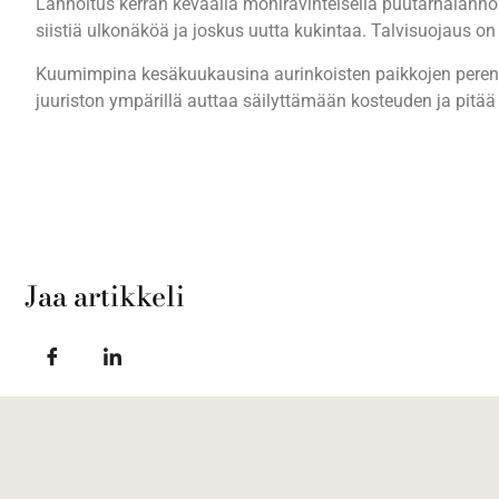
Lannoitus kerran keväällä moniravinteisella puutarhalannoit
siistiä ulkonäköä ja joskus uutta kukintaa. Talvisuojaus o
Kuumimpina kesäkuukausina aurinkoisten paikkojen perennat
juuriston ympärillä auttaa säilyttämään kosteuden ja pitää
Jaa artikkeli