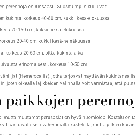
n perennoja on runsaasti. Suosituimpiin kuuluvat:
 kukinta, korkeus 40-80 cm, kukkii kesä-elokuussa
orkeus 70-150 cm, kukkii heinä-elokuussa
, korkeus 20-40 cm, kukkii kesä-heinäkuussa
a, korkeus 20-60 cm, pitkä kukinta-aika
ivuutta erinomaisesti, korkeus 10-50 cm
äivänliljat (Hemerocallis), jotka tarjoavat näyttävän kukintansa
in, joten oikealla lajikkeiden valinnalla voit varmistaa, että puu
 paikkojen perennoja
, mutta muutamat perusasiat on hyvä huomioida. Kastelu on tärke
kasvit pärjäävät usein vähemmällä kastelulla, mutta pitkien kuivi