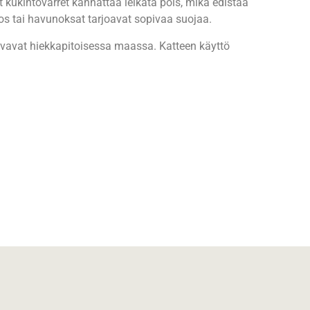
t kukintovarret kannattaa leikata pois, mikä edistää
os tai havunoksat tarjoavat sopivaa suojaa.
asvavat hiekkapitoisessa maassa. Katteen käyttö