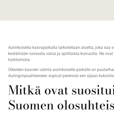
Aurinkoisella kasvupaikalla tarkoitetaan aluetta, joka saa
kestämään runsasta valoa ja ajoittaista kuivuutta. Ne ovat k
haihtumista.
Oikeiden kasvien valinta aurinkoiselle paikalle on puutarha
Auringonpaahteeseen sopivat perennat sen sijaan kukoistavat
Mitkä ovat suosit
Suomen olosuhtei