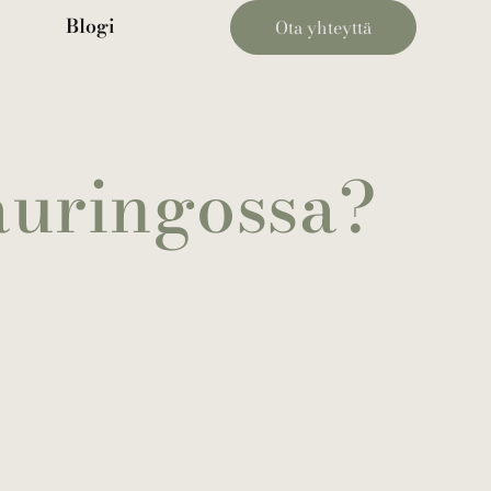
Blogi
Ota yhteyttä
auringossa?