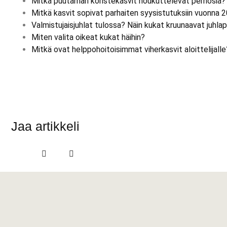
Mitkä puutarhan koristekasvit houkuttelevat perhosia?
Mitkä kasvit sopivat parhaiten syysistutuksiin vuonna 
Valmistujaisjuhlat tulossa? Näin kukat kruunaavat juhla
Miten valita oikeat kukat häihin?
Mitkä ovat helppohoitoisimmat viherkasvit aloittelijalle
Jaa artikkeli