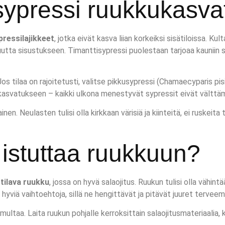
 sypressi ruukkukasv
pressilajikkeet
, jotka eivät kasva liian korkeiksi sisätiloissa. Ku
utta sisustukseen. Timanttisypressi puolestaan tarjoaa kauniin s
s tilaa on rajoitetusti, valitse pikkusypressi (Chamaecyparis pisif
kasvatukseen – kaikki ulkona menestyvät sypressit eivät välttämä
en. Neulasten tulisi olla kirkkaan värisiä ja kiinteitä, ei ruskeita
i istuttaa ruukkuun?
n
tilava ruukku
, jossa on hyvä salaojitus. Ruukun tulisi olla vähi
hyviä vaihtoehtoja, sillä ne hengittävät ja pitävät juuret terveem
ltaa. Laita ruukun pohjalle kerroksittain salaojitusmateriaalia, 