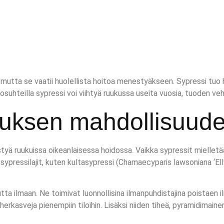
, mutta se vaatii huolellista hoitoa menestyäkseen. Sypressi tuo h
losuhteilla sypressi voi viihtyä ruukussa useita vuosia, tuoden ve
tuksen mahdollisuude
styä ruukuissa oikeanlaisessa hoidossa. Vaikka sypressit mielletä
pressilajit, kuten kultasypressi (Chamaecyparis lawsoniana ‘Ellw
autta ilmaan. Ne toimivat luonnollisina ilmanpuhdistajina poista
viherkasveja pienempiin tiloihin. Lisäksi niiden tiheä, pyramidima