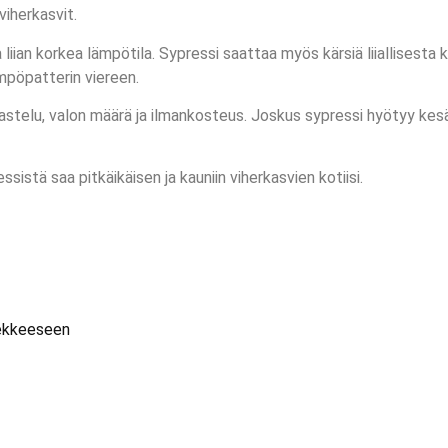
iherkasvit.
 liian korkea lämpötila. Sypressi saattaa myös kärsiä liiallisest
ämpöpatterin viereen.
 kastelu, valon määrä ja ilmankosteus. Joskus sypressi hyötyy ke
ssistä saa pitkäikäisen ja kauniin viherkasvien kotiisi.
vekkeeseen