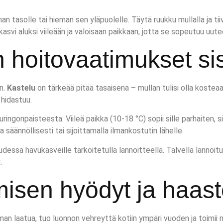
an tasolle tai hieman sen yläpuolelle. Täytä ruukku mullalla ja ti
 kasvi aluksi viileään ja valoisaan paikkaan, jotta se sopeutuu uu
 hoitovaatimukset sis
en.
Kastelu
on tärkeää pitää tasaisena – mullan tulisi olla kostea
 hidastuu.
ingonpaisteesta. Viileä paikka (10-18 °C) sopii sille parhaiten, si
äännöllisesti tai sijoittamalla ilmankostutin lähelle.
ssa havukasveille tarkoitetulla lannoitteella. Talvella lannoitus
.
isen hyödyt ja haast
lman laatua, tuo luonnon vehreyttä kotiin ympäri vuoden ja toimii