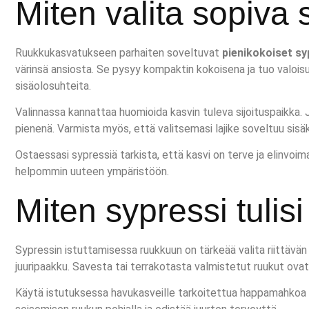
Miten valita sopiva
Ruukkukasvatukseen parhaiten soveltuvat
pienikokoiset sy
värinsä ansiosta. Se pysyy kompaktin kokoisena ja tuo valoisu
sisäolosuhteita.
Valinnassa kannattaa huomioida kasvin tuleva sijoituspaikka. Jo
pienenä. Varmista myös, että valitsemasi lajike soveltuu sisä
Ostaessasi sypressiä tarkista, että kasvi on terve ja elinvoimain
helpommin uuteen ympäristöön.
Miten sypressi tulis
Sypressin istuttamisessa ruukkuun on tärkeää valita riittävä
juuripaakku. Savesta tai terrakotasta valmistetut ruukut ovat 
Käytä istutuksessa havukasveille tarkoitettua happamahkoa mu