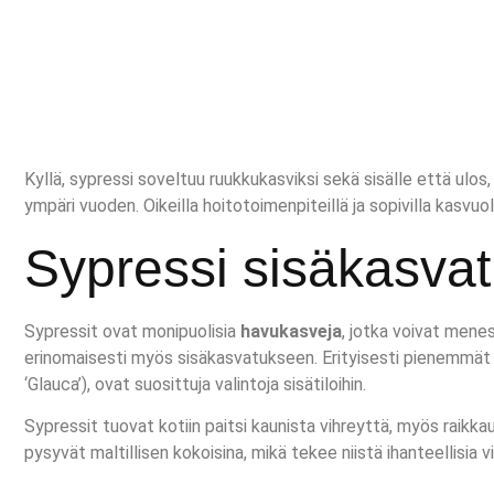
Kyllä, sypressi soveltuu ruukkukasviksi sekä sisälle että ulos
ympäri vuoden. Oikeilla hoitotoimenpiteillä ja sopivilla kasvuo
Sypressi sisäkasva
Sypressit ovat monipuolisia
havukasveja
, jotka voivat mene
erinomaisesti myös sisäkasvatukseen. Erityisesti pienemmät sy
‘Glauca’), ovat suosittuja valintoja sisätiloihin.
Sypressit tuovat kotiin paitsi kaunista vihreyttä, myös raikk
pysyvät maltillisen kokoisina, mikä tekee niistä ihanteellisia 