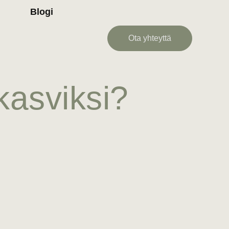
Blogi
Ota yhteyttä
kasviksi?