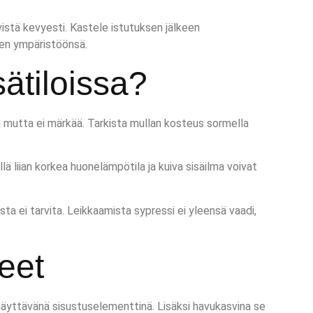
ivistä kevyesti. Kastele istutuksen jälkeen
teen ympäristöönsä.
ätiloissa?
a mutta ei märkää. Tarkista mullan kosteus sormella
llä liian korkea huonelämpötila ja kuiva sisäilma voivat
ta ei tarvita. Leikkaamista sypressi ei yleensä vaadi,
eet
 näyttävänä sisustuselementtinä. Lisäksi havukasvina se