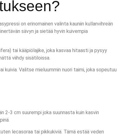
atukseen?
ltasypressi on erinomainen valinta kauniin kullanvihreän
inertävän sävyn ja sietää hyvin kuivempia
era) tai kääpiölajike, joka kasvaa hitaasti ja pysyy
ttä viihdy sisätiloissa.
 tai kuivia. Valitse mieluummin nuori taimi, joka sopeutuu
ntään 2-3 cm suurempi joka suunnasta kuin kasvin
pinä.
kuten lecasoraa tai pikkukiviä. Tämä estää veden