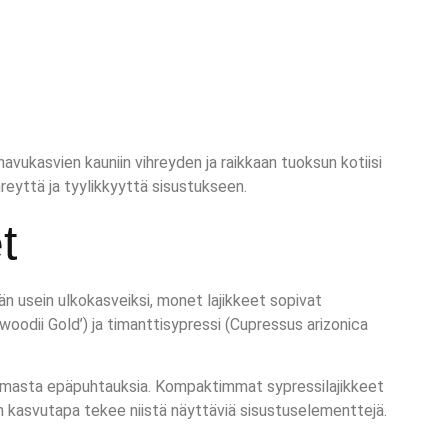
avukasvien kauniin vihreyden ja raikkaan tuoksun kotiisi
hreyttä ja tyylikkyyttä sisustukseen.
t
än usein ulkokasveiksi, monet lajikkeet sopivat
oodii Gold’) ja timanttisypressi (Cupressus arizonica
en ilmasta epäpuhtauksia. Kompaktimmat sypressilajikkeet
inen kasvutapa tekee niistä näyttäviä sisustuselementtejä.