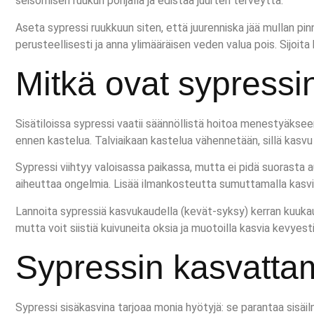
seisomisen ruukun pohjalla ja edistää juurten terveyttä.
Aseta sypressi ruukkuun siten, että juurenniska jää mullan pinn
perusteellisesti ja anna ylimääräisen veden valua pois. Sijoita
Mitkä ovat sypressin
Sisätiloissa sypressi vaatii säännöllistä hoitoa menestyäkse
ennen kastelua. Talviaikaan kastelua vähennetään, sillä kasvu
Sypressi viihtyy valoisassa paikassa, mutta ei pidä suorasta aur
aiheuttaa ongelmia. Lisää ilmankosteutta sumuttamalla kasvia s
Lannoita sypressiä kasvukaudella (kevät-syksy) kerran kuukaude
mutta voit siistiä kuivuneita oksia ja muotoilla kasvia kevyesti
Sypressin kasvattam
Sypressi sisäkasvina tarjoaa monia hyötyjä: se parantaa sisäi