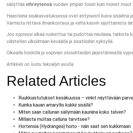
säilyttää
vihreytensä
vuoden ympäri toisin kuin monet muut v
Haasteina sisäkasvatuksessa ovat erityisesti kuiva sisäilma ja
Varmista riittävä ilmankosteus ja vältä kasvin sijoittamista l
Jos sypressi alkaa ruskettua tai pudottaa neulasia, tarkista
vähitellen ulkoilmaan keväällä ja sisätiloihin syksyllä.
Oikealla hoidolla ja sopivien olosuhteiden järjestämisellä sypre
Artikkeli on luotu tekoälyn avulla.
Related Articles
Ruukkuistutukset kesäkuussa – vinkit näyttävään par
Kuinka kauan amaryllis kukkii sisällä?
Miten saan callunan säilymään kauniina koko talven?
Millaista multaa calluna tarvitsee?
Hortensia (Hydrangea) hoito - näin saat sen kukkimaan