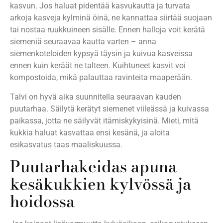
kasvun. Jos haluat pidentää kasvukautta ja turvata
arkoja kasveja kylminä öinä, ne kannattaa siirtää suojaan
tai nostaa ruukkuineen sisälle. Ennen halloja voit kerätä
siemeniä seuraavaa kautta varten – anna
siemenkoteloiden kypsyä täysin ja kuivua kasveissa
ennen kuin keräät ne talteen. Kuihtuneet kasvit voi
kompostoida, mikä palauttaa ravinteita maaperään.
Talvi on hyvä aika suunnitella seuraavan kauden
puutarhaa. Säilytä kerätyt siemenet viileässä ja kuivassa
paikassa, jotta ne säilyvät itämiskykyisinä. Mieti, mitä
kukkia haluat kasvattaa ensi kesänä, ja aloita
esikasvatus taas maaliskuussa.
Puutarhakeidas apuna
kesäkukkien kylvössä ja
hoidossa