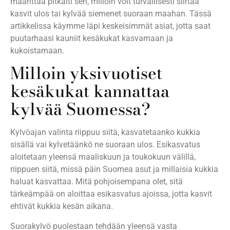
määrittää pitkälti sen, milloin voit turvallisesti siirtää
kasvit ulos tai kylvää siemenet suoraan maahan. Tässä
artikkelissa käymme läpi keskeisimmät asiat, jotta saat
puutarhaasi kauniit kesäkukat kasvamaan ja
kukoistamaan.
Milloin yksivuotiset
kesäkukat kannattaa
kylvää Suomessa?
Kylvöajan valinta riippuu siitä, kasvatetaanko kukkia
sisällä vai kylvetäänkö ne suoraan ulos. Esikasvatus
aloitetaan yleensä maaliskuun ja toukokuun välillä,
riippuen siitä, missä päin Suomea asut ja millaisia kukkia
haluat kasvattaa. Mitä pohjoisempana olet, sitä
tärkeämpää on aloittaa esikasvatus ajoissa, jotta kasvit
ehtivät kukkia kesän aikana.
Suorakylvö puolestaan tehdään yleensä vasta