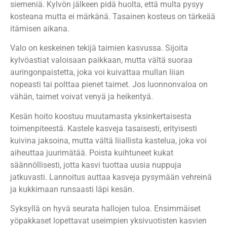
siemeniä. Kylvön jälkeen pidä huolta, että multa pysyy
kosteana mutta ei märkänä. Tasainen kosteus on tärkeää
itämisen aikana.
Valo on keskeinen tekijä taimien kasvussa. Sijoita
kylvöastiat valoisaan paikkaan, mutta vältä suoraa
auringonpaistetta, joka voi kuivattaa mullan liian
nopeasti tai polttaa pienet taimet. Jos luonnonvaloa on
vähän, taimet voivat venyä ja heikentyä.
Kesän hoito koostuu muutamasta yksinkertaisesta
toimenpiteestä. Kastele kasveja tasaisesti, erityisesti
kuivina jaksoina, mutta vältä liiallista kastelua, joka voi
aiheuttaa juurimätää. Poista kuihtuneet kukat
säännöllisesti, jotta kasvi tuottaa uusia nuppuja
jatkuvasti. Lannoitus auttaa kasveja pysymään vehreinä
ja kukkimaan runsaasti läpi kesän.
Syksyllä on hyvä seurata hallojen tuloa. Ensimmäiset
yöpakkaset lopettavat useimpien yksivuotisten kasvien