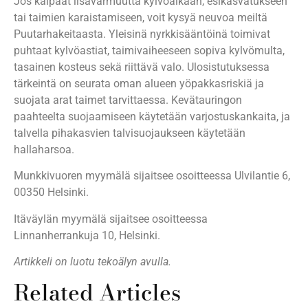
Jos kaipaat lisävarmuutta kylvöaikaan, esikasvatukseen
tai taimien karaistamiseen, voit kysyä neuvoa meiltä
Puutarhakeitaasta. Yleisinä nyrkkisääntöinä toimivat
puhtaat kylvöastiat, taimivaiheeseen sopiva kylvömulta,
tasainen kosteus sekä riittävä valo. Ulosistutuksessa
tärkeintä on seurata oman alueen yöpakkasriskiä ja
suojata arat taimet tarvittaessa. Kevätauringon
paahteelta suojaamiseen käytetään varjostuskankaita, ja
talvella pihakasvien talvisuojaukseen käytetään
hallaharsoa.
Munkkivuoren myymälä sijaitsee osoitteessa Ulvilantie 6,
00350 Helsinki.
Itäväylän myymälä sijaitsee osoitteessa
Linnanherrankuja 10, Helsinki.
Artikkeli on luotu tekoälyn avulla.
Related Articles