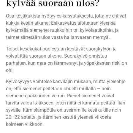
kylvää suoraan ulos?
Osa kesäkukista hyötyy esikasvatuksesta, jotta ne ehtivät
kukkia kesän aikana. Esikasvatus aloitetaan yleensä
kylvämällä siemenet ruukkuihin tai kylvölaatikoihin, ja
taimet siirretään ulos vasta hallanvaaran mentyä.
Toiset kesäkukat puolestaan kestävät suorakylvön ja
voivat itää suoraan ulkona. Suorakylvö onnistuu
parhaiten, kun maa on lämmennyt ja yöpakkasten riski on
ohi.
Kylvösyvyys vaihtelee kasvilajin mukaan, mutta yleisohje
on, että siemenet peitetään ohuelti mullalla – noin
siemenen paksuuden verran. Pienet siemenet voivat
tarvita valoa itääkseen, joten niitä ei kannata peittää liian
syvälle. Itämislämpötila on useimmille kesäkukille noin
20–22 astetta, ja itäminen kestää yleensä viikosta
kolmeen viikkoon.