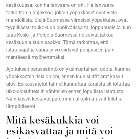
kesäkuussa, kun hallanvaara on ohi. Hallanvaara
tarkoittaa ajanjaksoa, jolloin yöpakkaset ovat vielä
mahdollisia. Etelä-Suomessa viimeiset yöpakkaset ovat
tyypillisesti toukokuun puolivälissä tai loppupuolella, kun
taas Keski- ja Pohjois-Suomessa ne voivat jatkua
kesäkuun alkuun saakka. Tämä tarkoittaa, että
istutusajat ja suorakylvö siirtyvät pohjoiseen päin
mentäessä myöhemmäksi.
Ajoituksen perussääntö on yksinkertainen: odota, kunnes
yöpakkasten riski on ohi, ennen kuin siirrät arat kasvit
ulos. Esikasvatetut taimet kannattaa karaista eli totuttaa
ulko-olosuhteisiin vähitellen ennen lopullista istutusta.
Näin kasvit kestävät paremmin ulkoilman vaihtelut ja
lämpötilaerot.
Mitä kesäkukkia voi
esikasvattaa ja mitä voi