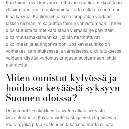
Kun taimet ovat kasvaneet riittävän suuriksi, ne koulitaan
eli siirretään omiin ruukkuihinsa, jotta niillä on enemmän
tilaa kasvaa. Koulimisen jälkeen lämpötilaa voidaan
laskea hieman, mikä auttaa taimia vahvistumaan. Ennen
ulosistutusta taimet karaistaan viemällä ne päivittäin
ulos muutamaksi tunniksi, jolloin ne totuttuvat
ulkoilmaan ja auringonvaloon. Jos kevätaurinko on
voimakas, karaistuksessa ja varhaisessa ulkoilutuksessa
voidaan käyttää varjostuskangasta suojaamaan lehtiä
paahteelta.
Miten onnistut kylvössä ja
hoidossa keväästä syksyyn
Suomen oloissa?
Onnistunut kesäkukkien kasvatus alkaa oikeasta
kylvöalustasta. Käytä ravinteikasta ja vettä läpäisevää
multaa, joka pitää kosteuden tasaisena mutta ei liota