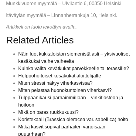
Munkkivuoren myymälä – Ulvilantie 6, 00350 Helsinki.
Itäväylän myymälä – Linnanherrankuja 10, Helsinki.
Artikkeli on luotu tekoälyn avulla.
Related Articles
Näin luot kukkaloiston siemenistä asti – yksivuotiset
kesäkukat vaihe vaiheelta
Kuinka valita kevätkukat parvekkeelle tai terassille?
Helppohoitoiset kesäkukat aloittelijalle
Miten stressi näkyy viherkasvissa?
Miten pelastaa huonokuntoinen viherkasvi?
Tulppaanikausi parhaimmillaan – vinkit ostoon ja
hoitoon
Mikä on paras ruukkukuusi?
Koristekaali (Brassica oleracea var. sabellica) hoito
Mitkä kasvit sopivat parhaiten varjoisaan
puutarhaan?