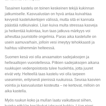
Tasainen kastelu on toinen keskeinen tekijä kukinnan
jatkumiselle. Kasvualustan on hyvä antaa kuivahtaa
kevyesti kastelukertojen välissä, mutta sitä ei kannata
päästää rutikuivaksi. Liian kuiva multa stressaa kasveja
ja heikentää kukintaa, kun taas jatkuva märkyys voi
aiheuttaa juuristolle ongelmia. Paras aika kastelulle on
usein aamuvarhain, jolloin vesi imeytyy tehokkaasti ja
haihtuu vähemmän helteessä.
Suomen kesä voi olla arvaamaton sadejaksojen ja
helleaaltojen vuorotellessa. Pitkien sadejaksojen aikana
ruukkujen vedenpoistosta tulee huolehtia, jotta juuret
eivät vety. Helteellä taas kastelu voi olla tarpeen
useammin, erityisesti pienissä ruukuissa. Seuraa kasvien
vointia ja kasvualustan kosteutta – ne kertovat, milloin on
aika kastella.
Myös ruukun koko ja mullan laatu vaikuttavat siihen,
kuinka pitkään kesäkukat jaksavat kukkia. Liian pieni