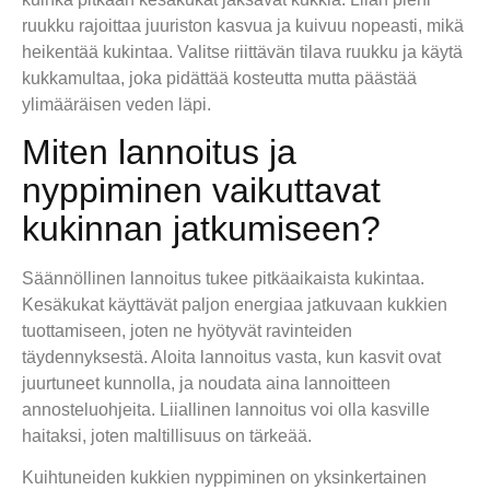
ruukku rajoittaa juuriston kasvua ja kuivuu nopeasti, mikä
heikentää kukintaa. Valitse riittävän tilava ruukku ja käytä
kukkamultaa, joka pidättää kosteutta mutta päästää
ylimääräisen veden läpi.
Miten lannoitus ja
nyppiminen vaikuttavat
kukinnan jatkumiseen?
Säännöllinen lannoitus tukee pitkäaikaista kukintaa.
Kesäkukat käyttävät paljon energiaa jatkuvaan kukkien
tuottamiseen, joten ne hyötyvät ravinteiden
täydennyksestä. Aloita lannoitus vasta, kun kasvit ovat
juurtuneet kunnolla, ja noudata aina lannoitteen
annosteluohjeita. Liiallinen lannoitus voi olla kasville
haitaksi, joten maltillisuus on tärkeää.
Kuihtuneiden kukkien nyppiminen on yksinkertainen