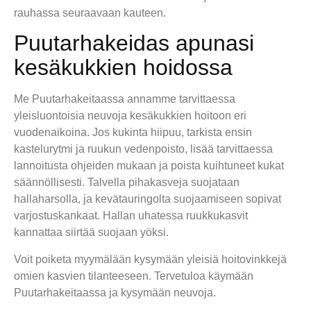
rauhassa seuraavaan kauteen.
Puutarhakeidas apunasi
kesäkukkien hoidossa
Me Puutarhakeitaassa annamme tarvittaessa
yleisluontoisia neuvoja kesäkukkien hoitoon eri
vuodenaikoina. Jos kukinta hiipuu, tarkista ensin
kastelurytmi ja ruukun vedenpoisto, lisää tarvittaessa
lannoitusta ohjeiden mukaan ja poista kuihtuneet kukat
säännöllisesti. Talvella pihakasveja suojataan
hallaharsolla, ja kevätauringolta suojaamiseen sopivat
varjostuskankaat. Hallan uhatessa ruukkukasvit
kannattaa siirtää suojaan yöksi.
Voit poiketa myymälään kysymään yleisiä hoitovinkkejä
omien kasvien tilanteeseen. Tervetuloa käymään
Puutarhakeitaassa ja kysymään neuvoja.