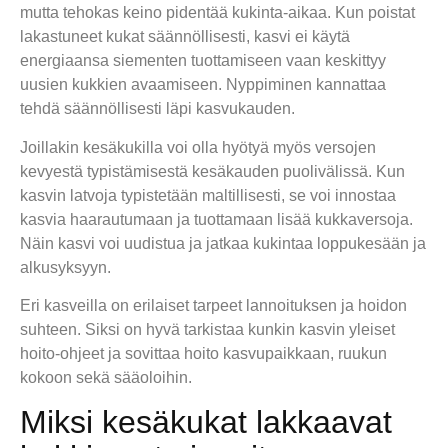
mutta tehokas keino pidentää kukinta-aikaa. Kun poistat
lakastuneet kukat säännöllisesti, kasvi ei käytä
energiaansa siementen tuottamiseen vaan keskittyy
uusien kukkien avaamiseen. Nyppiminen kannattaa
tehdä säännöllisesti läpi kasvukauden.
Joillakin kesäkukilla voi olla hyötyä myös versojen
kevyestä typistämisestä kesäkauden puolivälissä. Kun
kasvin latvoja typistetään maltillisesti, se voi innostaa
kasvia haarautumaan ja tuottamaan lisää kukkaversoja.
Näin kasvi voi uudistua ja jatkaa kukintaa loppukesään ja
alkusyksyyn.
Eri kasveilla on erilaiset tarpeet lannoituksen ja hoidon
suhteen. Siksi on hyvä tarkistaa kunkin kasvin yleiset
hoito-ohjeet ja sovittaa hoito kasvupaikkaan, ruukun
kokoon sekä sääoloihin.
Miksi kesäkukat lakkaavat