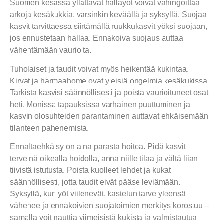
Suomen kesässä yllättävät hallayöt voivat vahingoittaa
arkoja kesäkukkia, varsinkin keväällä ja syksyllä. Suojaa
kasvit tarvittaessa siirtämällä ruukkukasvit yöksi suojaan,
jos ennustetaan hallaa. Ennakoiva suojaus auttaa
vähentämään vaurioita.
Tuholaiset ja taudit voivat myös heikentää kukintaa.
Kirvat ja harmaahome ovat yleisiä ongelmia kesäkukissa.
Tarkista kasvisi säännöllisesti ja poista vaurioituneet osat
heti. Monissa tapauksissa varhainen puuttuminen ja
kasvin olosuhteiden parantaminen auttavat ehkäisemään
tilanteen pahenemista.
Ennaltaehkäisy on aina parasta hoitoa. Pidä kasvit
terveinä oikealla hoidolla, anna niille tilaa ja vältä liian
tiivistä istutusta. Poista kuolleet lehdet ja kukat
säännöllisesti, jotta taudit eivät pääse leviämään.
Syksyllä, kun yöt viilenevät, kastelun tarve yleensä
vähenee ja ennakoivien suojatoimien merkitys korostuu –
samalla voit nauttia viimeisistä kukista ja valmistautua