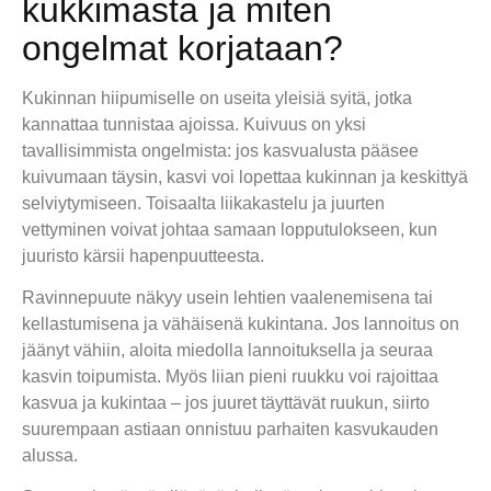
kukkimasta ja miten
ongelmat korjataan?
Kukinnan hiipumiselle on useita yleisiä syitä, jotka
kannattaa tunnistaa ajoissa. Kuivuus on yksi
tavallisimmista ongelmista: jos kasvualusta pääsee
kuivumaan täysin, kasvi voi lopettaa kukinnan ja keskittyä
selviytymiseen. Toisaalta liikakastelu ja juurten
vettyminen voivat johtaa samaan lopputulokseen, kun
juuristo kärsii hapenpuutteesta.
Ravinnepuute näkyy usein lehtien vaalenemisena tai
kellastumisena ja vähäisenä kukintana. Jos lannoitus on
jäänyt vähiin, aloita miedolla lannoituksella ja seuraa
kasvin toipumista. Myös liian pieni ruukku voi rajoittaa
kasvua ja kukintaa – jos juuret täyttävät ruukun, siirto
suurempaan astiaan onnistuu parhaiten kasvukauden
alussa.