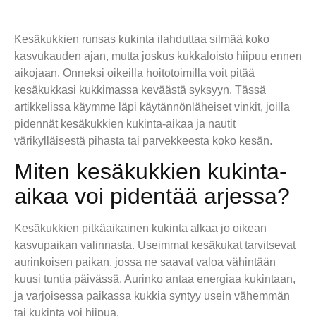
Kesäkukkien runsas kukinta ilahduttaa silmää koko
kasvukauden ajan, mutta joskus kukkaloisto hiipuu ennen
aikojaan. Onneksi oikeilla hoitotoimilla voit pitää
kesäkukkasi kukkimassa keväästä syksyyn. Tässä
artikkelissa käymme läpi käytännönläheiset vinkit, joilla
pidennät kesäkukkien kukinta-aikaa ja nautit
värikylläisestä pihasta tai parvekkeesta koko kesän.
Miten kesäkukkien kukinta-
aikaa voi pidentää arjessa?
Kesäkukkien pitkäaikainen kukinta alkaa jo oikean
kasvupaikan valinnasta. Useimmat kesäkukat tarvitsevat
aurinkoisen paikan, jossa ne saavat valoa vähintään
kuusi tuntia päivässä. Aurinko antaa energiaa kukintaan,
ja varjoisessa paikassa kukkia syntyy usein vähemmän
tai kukinta voi hiipua.