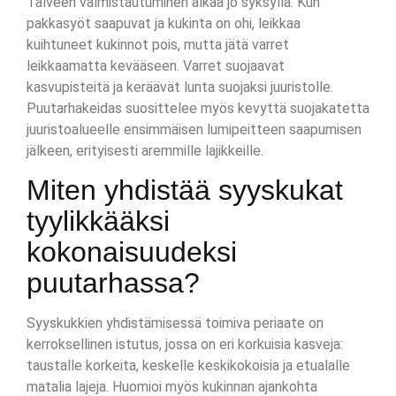
Talveen valmistautuminen alkaa jo syksyllä. Kun
pakkasyöt saapuvat ja kukinta on ohi, leikkaa
kuihtuneet kukinnot pois, mutta jätä varret
leikkaamatta kevääseen. Varret suojaavat
kasvupisteitä ja keräävät lunta suojaksi juuristolle.
Puutarhakeidas suosittelee myös kevyttä suojakatetta
juuristoalueelle ensimmäisen lumipeitteen saapumisen
jälkeen, erityisesti aremmille lajikkeille.
Miten yhdistää syyskukat
tyylikkääksi
kokonaisuudeksi
puutarhassa?
Syyskukkien yhdistämisessä toimiva periaate on
kerroksellinen istutus, jossa on eri korkuisia kasveja:
taustalle korkeita, keskelle keskikokoisia ja etualalle
matalia lajeja. Huomioi myös kukinnan ajankohta