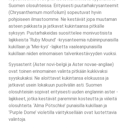
Suomen olosuhteissa. Erityisesti puutarhakrysanteemit
(Chrysanthemum morifolium) sopeutuvat hyvin
pohjoiseen ilmastoomme. Ne kestävät jopa muutaman
asteen pakkasta ja jatkavat kukintaansa pitkälle
syksyyn. Puutarhakeidas suosittelee monivuotisista
lajikkeista ‘Ruby Mound’ -krysanteemia rubiininpunaisilla
kukillaan ja ‘Mei-kyo’ -lajiketta vaaleanpunaisilla
kukillaan niiden erinomaisen talvenkestävyyden vuoksi.
Syysasterit (Aster novi-belgii ja Aster novae-angliae)
ovat toinen erinomainen valinta pitkään kukkivaksi
syyskukaksi. Ne aloittavat kukintansa elokuussa ja
jatkavat usein lokakuun puoliväliin asti. Suomen
olosuhteisiin sopivat erityisesti uuden englannin aster -
lajikkeet, jotka kestävät paremmin kosteutta ja viileitä
olosuhteita. ‘Alma Pötschke’ punaisilla kukillaan ja
‘Purple Dome’ violetilla värityksellään ovat luotettavia
valintoja.