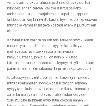
viimeistään elokuun alussa, jotta ne ehtivät juurtua
kunnolla ennen talvea. Valitse istutuspaikaksi
aurinkoinen tai puolivarjoinen kasvupaikka riippuen
lajikkeesta. Käytä ravinteikasta, hyvin vettä läpäisevää
multaa ja varmista riittävä kastelu etenkin juurtumisen
aikana.
Kasvualustan valinta on erittäin tärkeää syyskukkien
menestymiselle. Useimmat syyskukat viihtyvät
multavassa, ravinteikkaassa ja ilmavassa
kasvualustassa, jonka pH on noin 6-7. Lisää
istutusalustaan kompostia tai kypsytettyä karjanlantaa
parantamaan maan rakennetta ja ravinnepitoisuutta.
Istutussyvyys vaihtelee hieman kasvilajin mukaan,
mutta useimmiten syyskukat istutetaan samaan
syvyyteen kuin ne ovat olleet taimikasvatusruukussa.
Jätä taimien väliin riittävästi tilaa niiden kasvaa –
tutustu aina lajikkeen arvioituun kokoon ennen
istuttamista. Esimerkiksi syysleimut ja syysasterit