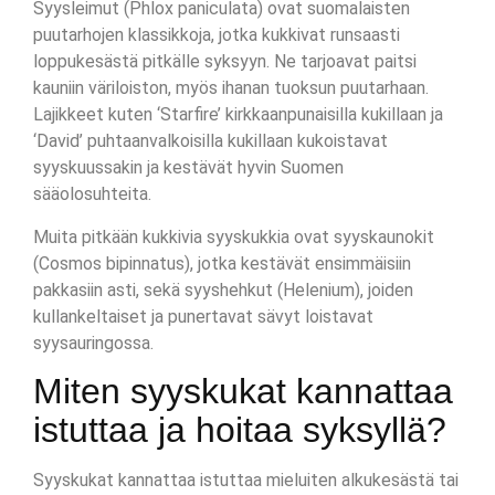
Syysleimut (Phlox paniculata) ovat suomalaisten
puutarhojen klassikkoja, jotka kukkivat runsaasti
loppukesästä pitkälle syksyyn. Ne tarjoavat paitsi
kauniin väriloiston, myös ihanan tuoksun puutarhaan.
Lajikkeet kuten ‘Starfire’ kirkkaanpunaisilla kukillaan ja
‘David’ puhtaanvalkoisilla kukillaan kukoistavat
syyskuussakin ja kestävät hyvin Suomen
sääolosuhteita.
Muita pitkään kukkivia syyskukkia ovat syyskaunokit
(Cosmos bipinnatus), jotka kestävät ensimmäisiin
pakkasiin asti, sekä syyshehkut (Helenium), joiden
kullankeltaiset ja punertavat sävyt loistavat
syysauringossa.
Miten syyskukat kannattaa
istuttaa ja hoitaa syksyllä?
Syyskukat kannattaa istuttaa mieluiten alkukesästä tai