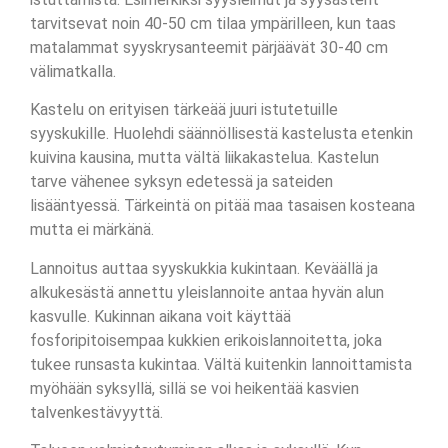
tarvitsevat noin 40-50 cm tilaa ympärilleen, kun taas
matalammat syyskrysanteemit pärjäävät 30-40 cm
välimatkalla.
Kastelu on erityisen tärkeää juuri istutetuille
syyskukille. Huolehdi säännöllisestä kastelusta etenkin
kuivina kausina, mutta vältä liikakastelua. Kastelun
tarve vähenee syksyn edetessä ja sateiden
lisääntyessä. Tärkeintä on pitää maa tasaisen kosteana
mutta ei märkänä.
Lannoitus auttaa syyskukkia kukintaan. Keväällä ja
alkukesästä annettu yleislannoite antaa hyvän alun
kasvulle. Kukinnan aikana voit käyttää
fosforipitoisempaa kukkien erikoislannoitetta, joka
tukee runsasta kukintaa. Vältä kuitenkin lannoittamista
myöhään syksyllä, sillä se voi heikentää kasvien
talvenkestävyyttä.