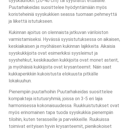
syyskaunokit (20-40 cm) tai syyshatut etualalle.
Puutarhakeidas suosittelee hyödyntämään myös
koristeheiniä syyskukkien seassa tuomaan pehmeyttä
ja liikettä istutukseen.
Kukinnan ajoitus on olennaista jatkuvan väriloiston
varmistamiseksi. Hyvässä syysistutuksessa on aikaisen,
keskiaikaisen ja myöhäisen kukinnan lajikkeita. Aikaisia
syyskukkijoita ovat esimerkiksi syysleimut ja
syyshehkut, keskikauden kukkijoita ovat monet asterit,
ja myöhäisiä kukkijoita ovat krysanteemit. Näin saat
kukkapenkkiin kukoistusta elokuusta pitkälle
lokakuuhun.
Pienempiin puutarhoihin Puutarhakeidas suosittelee
kompakteja istutusryhmiä, joissa on 3-5 eri lajia
harmonisessa kokonaisuudessa. Ruukkuistutukset ovat
myös erinomainen tapa tuoda syyskukkia pienempiin
tiloihin, kuten terasseille ja parvekkeille. Ruukuissa
toimivat erityisen hyvin krysanteemit, pienikokoiset