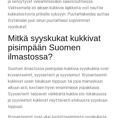
ja selviytyvät viileämmissäkin sääolosuhteissa.
Valitsemalla eri aikaan kukkivia lajikkeita voit nauttia
kukkaloistosta pitkälle syksyyn. Puutarhakeidas auttaa
löytämään juuri sinun puutarhaasi sopivimmat
syyskukat.
Mitkä syyskukat kukkivat
pisimpään Suomen
ilmastossa?
Suomen ilmastossa pisimpään kukkivia syyskukkia ovat
krysanteemit, syysasterit ja syysleimut. Krysanteemit
kukkivat usein lokakuun loppuun tai jopa marraskuun
alkuun asti, kestäen hyvin ensimmäisiä yöpakkasia.
Syysasterit tarjoavat värikkäitä kukkia elo-lokakuussa
ja syysleimut kukkivat näyttävästi elokuusta syyskuun
loppuun.
Krysanteemit ovat yksi luotettavimmista syyskukista