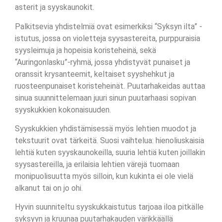
asterit ja syyskaunokit.
Palkitsevia yhdistelmiä ovat esimerkiksi “Syksyn ilta” -
istutus, jossa on violetteja syysastereita, purppuraisia
syysleimuja ja hopeisia koristeheinä, sekä
“Auringonlasku”-ryhmä, jossa yhdistyvät punaiset ja
oranssit krysanteemit, keltaiset syyshehkut ja
ruosteenpunaiset koristeheinät. Puutarhakeidas auttaa
sinua suunnittelemaan juuri sinun puutarhaasi sopivan
syyskukkien kokonaisuuden.
Syyskukkien yhdistämisessä myös lehtien muodot ja
tekstuurit ovat tärkeitä. Suosi vaihtelua: hienoliuskaisia
lehtiä kuten syyskaunokeilla, suuria lehtiä kuten joillakin
syysastereilla, ja erilaisia lehtien värejä tuomaan
monipuolisuutta myös silloin, kun kukinta ei ole vielä
alkanut tai on jo ohi.
Hyvin suunniteltu syyskukkaistutus tarjoaa iloa pitkälle
syksyyn ja kruunaa puutarhakauden värikkäällä