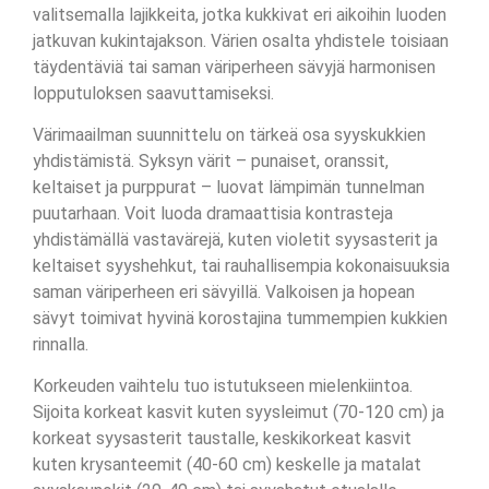
valitsemalla lajikkeita, jotka kukkivat eri aikoihin luoden
jatkuvan kukintajakson. Värien osalta yhdistele toisiaan
täydentäviä tai saman väriperheen sävyjä harmonisen
lopputuloksen saavuttamiseksi.
Värimaailman suunnittelu on tärkeä osa syyskukkien
yhdistämistä. Syksyn värit – punaiset, oranssit,
keltaiset ja purppurat – luovat lämpimän tunnelman
puutarhaan. Voit luoda dramaattisia kontrasteja
yhdistämällä vastavärejä, kuten violetit syysasterit ja
keltaiset syyshehkut, tai rauhallisempia kokonaisuuksia
saman väriperheen eri sävyillä. Valkoisen ja hopean
sävyt toimivat hyvinä korostajina tummempien kukkien
rinnalla.
Korkeuden vaihtelu tuo istutukseen mielenkiintoa.
Sijoita korkeat kasvit kuten syysleimut (70-120 cm) ja
korkeat syysasterit taustalle, keskikorkeat kasvit
kuten krysanteemit (40-60 cm) keskelle ja matalat