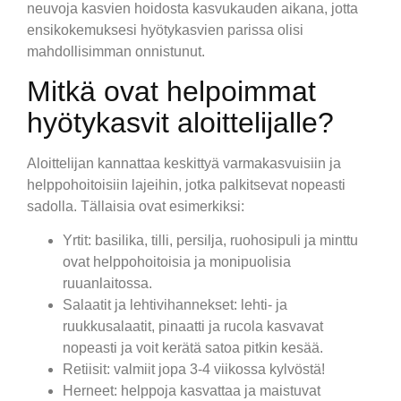
neuvoja kasvien hoidosta kasvukauden aikana, jotta
ensikokemuksesi hyötykasvien parissa olisi
mahdollisimman onnistunut.
Mitkä ovat helpoimmat
hyötykasvit aloittelijalle?
Aloittelijan kannattaa keskittyä varmakasvuisiin ja
helppohoitoisiin lajeihin, jotka palkitsevat nopeasti
sadolla. Tällaisia ovat esimerkiksi:
Yrtit: basilika, tilli, persilja, ruohosipuli ja minttu
ovat helppohoitoisia ja monipuolisia
ruuanlaitossa.
Salaatit ja lehtivihannekset: lehti- ja
ruukkusalaatit, pinaatti ja rucola kasvavat
nopeasti ja voit kerätä satoa pitkin kesää.
Retiisit: valmiit jopa 3-4 viikossa kylvöstä!
Herneet: helppoja kasvattaa ja maistuvat