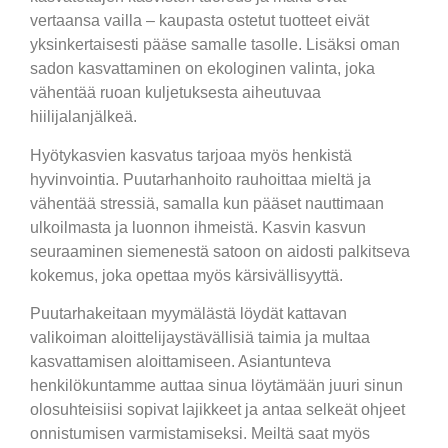
vertaansa vailla – kaupasta ostetut tuotteet eivät
yksinkertaisesti pääse samalle tasolle. Lisäksi oman
sadon kasvattaminen on ekologinen valinta, joka
vähentää ruoan kuljetuksesta aiheutuvaa
hiilijalanjälkeä.
Hyötykasvien kasvatus tarjoaa myös henkistä
hyvinvointia. Puutarhanhoito rauhoittaa mieltä ja
vähentää stressiä, samalla kun pääset nauttimaan
ulkoilmasta ja luonnon ihmeistä. Kasvin kasvun
seuraaminen siemenestä satoon on aidosti palkitseva
kokemus, joka opettaa myös kärsivällisyyttä.
Puutarhakeitaan myymälästä löydät kattavan
valikoiman aloittelijaystävällisiä taimia ja multaa
kasvattamisen aloittamiseen. Asiantunteva
henkilökuntamme auttaa sinua löytämään juuri sinun
olosuhteisiisi sopivat lajikkeet ja antaa selkeät ohjeet
onnistumisen varmistamiseksi. Meiltä saat myös