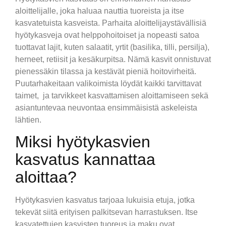
aloittelijalle, joka haluaa nauttia tuoreista ja itse
kasvatetuista kasveista. Parhaita aloittelijaystävällisiä
hyötykasveja ovat helppohoitoiset ja nopeasti satoa
tuottavat lajit, kuten salaatit, yrtit (basilika, tilli, persilja),
herneet, retiisit ja kesäkurpitsa. Nämä kasvit onnistuvat
pienessäkin tilassa ja kestävät pieniä hoitovirheitä.
Puutarhakeitaan valikoimista löydät kaikki tarvittavat
taimet, ja tarvikkeet kasvattamisen aloittamiseen sekä
asiantuntevaa neuvontaa ensimmäisistä askeleista
lähtien.
Miksi hyötykasvien
kasvatus kannattaa
aloittaa?
Hyötykasvien kasvatus tarjoaa lukuisia etuja, jotka
tekevät siitä erityisen palkitsevan harrastuksen. Itse
kasvatettujen kasvisten tuoreus ja maku ovat