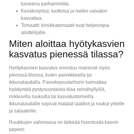
tuoreena parhaimmilta.
Kesäkurpitsa: tuottoisa ja melko vaivaton
kasvattaa.
Tomaatti: kirsikkatomaatit ovat helpoimpia
aloittelijalle.
Miten aloittaa hyötykasvien
kasvatus pienessä tilassa?
Hyötykasvien kasvatus onnistuu mainiosti myös
pienissä tiloissa, kuten parvekkeella tai
ikkunalaudalla. Parvekepuutarhurin kannattaa
hyödyntää pystysuuntaista tilaa seinähyllyillä,
roikkuvilla ruukuilla tai kasvatustorneilla.
Ikkunalaudalle sopivat matalat laatikot ja ruukut yrteille
ja salaateille.
Ruukkujen valinnassa on tärkeää huomioida kasvin
tarpeet: