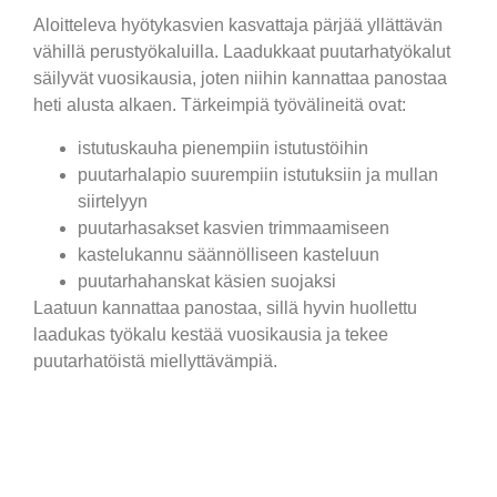
Aloitteleva hyötykasvien kasvattaja pärjää yllättävän
vähillä perustyökaluilla. Laadukkaat puutarhatyökalut
säilyvät vuosikausia, joten niihin kannattaa panostaa
heti alusta alkaen. Tärkeimpiä työvälineitä ovat:
istutuskauha pienempiin istutustöihin
puutarhalapio suurempiin istutuksiin ja mullan
siirtelyyn
puutarhasakset kasvien trimmaamiseen
kastelukannu säännölliseen kasteluun
puutarhahanskat käsien suojaksi
Laatuun kannattaa panostaa, sillä hyvin huollettu
laadukas työkalu kestää vuosikausia ja tekee
puutarhatöistä miellyttävämpiä.