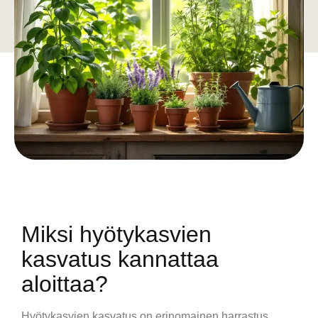
Miksi hyötykasvien
kasvatus kannattaa
aloittaa?
Hyötykasvien kasvatus on erinomainen harrastus