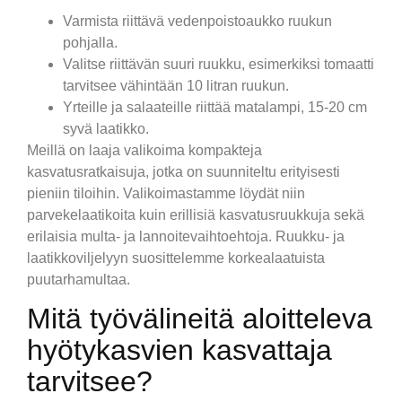
Varmista riittävä vedenpoistoaukko ruukun
pohjalla.
Valitse riittävän suuri ruukku, esimerkiksi tomaatti
tarvitsee vähintään 10 litran ruukun.
Yrteille ja salaateille riittää matalampi, 15-20 cm
syvä laatikko.
Meillä on laaja valikoima kompakteja
kasvatusratkaisuja, jotka on suunniteltu erityisesti
pieniin tiloihin. Valikoimastamme löydät niin
parvekelaatikoita kuin erillisiä kasvatusruukkuja sekä
erilaisia multa- ja lannoitevaihtoehtoja. Ruukku- ja
laatikkoviljelyyn suosittelemme korkealaatuista
puutarhamultaa.
Mitä työvälineitä aloitteleva
hyötykasvien kasvattaja
tarvitsee?