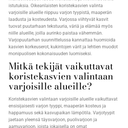
istutuksia. Oikeanlaisten koristekasvien valinta
varjoisille alueille riippuu varjon tyypistä, maaperän
laadusta ja kosteudesta. Varjossa viihtyvät kasvit
tuovat puutarhaan tekstuuria, väriä ja elämää myös
niille alueille, joilla aurinko paistaa vähemmän.
Varjopuutarhan suunnittelussa kannattaa huomioida
kasvien korkeuserot, kukintojen värit ja lehtien muodot
monipuolisen kokonaisuuden luomiseksi.
Mitkä tekijät vaikuttavat
koristekasvien valintaan
varjoisille alueille?
Koristekasvien valintaan varjoisille alueille vaikuttavat
ensisijaisesti varjon tyyppi, maaperän kosteus ja
happamuus sekä kasvupaikan lämpötila. Varjotyypit
jaetaan yleensä täysvarjoon, puolivarjoon ja
aamuvarjoon, joista jokaisella on omat