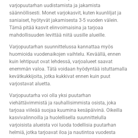
varjopuutarhan uudistamista ja jakamista
säännöllisesti. Monet varjokasvit, kuten kuunliljat ja
saniaiset, hyötyvät jakamisesta 3-5 vuoden välein.
Tämä pitää kasvit elinvoimaisina ja tarjoaa
mahdollisuuden levittää niitä uusille alueille.
Varjopuutarhan suunnittelussa kannattaa myös
huomioida vuodenaikojen vaihtelu. Keväällä, ennen
kuin lehtipuut ovat lehdessä, varjoalueet saavat
enemmän valoa. Tätä voidaan hyödyntää istuttamalla
kevätkukkijoita, jotka kukkivat ennen kuin puut
varjostavat aluetta.
Varjopuutarha voi olla yksi puutarhan
viehättävimmistä ja rauhallisimmista osista, joka
tarjoaa viileää suojaa kuumina kesäpäivinä. Oikeilla
kasvivalinnoilla ja huolellisella suunnittelulla
varjoisista alueista voi luoda todellisia puutarhan
helmiä, jotka tarjoavat iloa ja nautintoa vuodesta