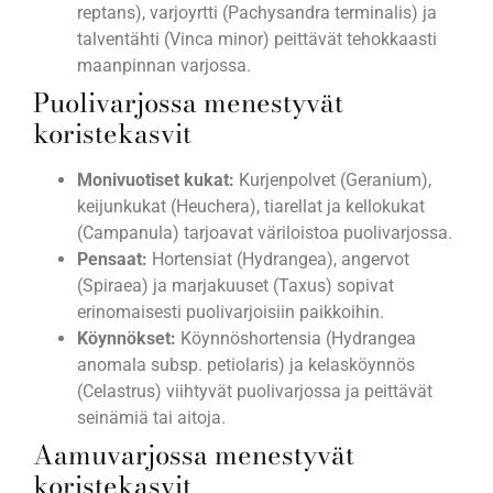
reptans), varjoyrtti (Pachysandra terminalis) ja
talventähti (Vinca minor) peittävät tehokkaasti
maanpinnan varjossa.
Puolivarjossa menestyvät
koristekasvit
Monivuotiset kukat:
Kurjenpolvet (Geranium),
keijunkukat (Heuchera), tiarellat ja kellokukat
(Campanula) tarjoavat väriloistoa puolivarjossa.
Pensaat:
Hortensiat (Hydrangea), angervot
(Spiraea) ja marjakuuset (Taxus) sopivat
erinomaisesti puolivarjoisiin paikkoihin.
Köynnökset:
Köynnöshortensia (Hydrangea
anomala subsp. petiolaris) ja kelasköynnös
(Celastrus) viihtyvät puolivarjossa ja peittävät
seinämiä tai aitoja.
Aamuvarjossa menestyvät
koristekasvit