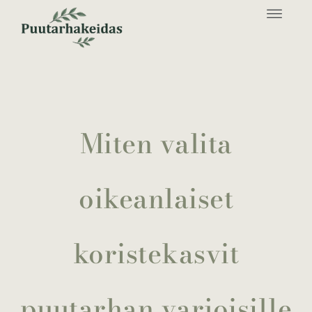
Miten valita
oikeanlaiset
koristekasvit
puutarhan varjoisille