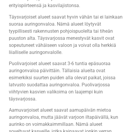
erityispiirteensä ja kasvilajistonsa.
Täysvarjoiset alueet saavat hyvin vähän tai ei lainkaan
suoraa auringonvaloa. Nämä alueet löytyvät
tyypillisesti rakennusten pohjoispuolelta tai tiheän
puuston alta. Täysvarjossa menestyvät kasvit ovat
sopeutuneet vähäiseen valoon ja voivat olla herkkiä
liialliselle auringonvalolle.
Puolivarjoiset alueet saavat 3-6 tuntia epäsuoraa
auringonvaloa päivittäin. Tällaisia alueita ovat
esimerkiksi suurten puiden alla olevat paikat, joissa
latvusto suodattaa auringonvaloa. Puolivarjossa
viihtyvien kasvien valikoima on laajempi kuin
täysvarjossa.
Aamuvarjoiset alueet saavat aamupäivän mietoa
auringonvaloa, mutta jäävät varjoon iltapäivällä, kun
aurinko on voimakkaimmillaan. Nämä alueet
soveltuvat kasveille, jotka kaipaavat jonkin verran