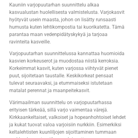
Kauniin varjopuutarhan suunnittelu alkaa
kasvualustan huolellisesta valmistelusta. Varjokasvit
hyötyvät usein maasta, johon on lisätty runsaasti
humusta kuten lehtikompostia tai kuorikatetta. Tämä
parantaa maan vedenpidätyskykyä ja tarjoaa
ravinteita kasveille.
Varjopuutarhan suunnittelussa kannattaa huomioida
kasvien korkeuserot ja muodostaa niistä kerroksia.
Korkeimmat kasvit, kuten varjossa viihtyvät pienet
puut, sijoitetaan taustalle. Keskikorkeat pensaat
tulevat seuraavaksi, ja etummaiseksi istutetaan
matalat perennat ja maanpeitekasvit.
Värimaailman suunnittelu on varjopuutarhassa
erityisen tärkeää, sillä varjo vaimentaa värejä.
Kirkkaankeltaiset, valkoiset ja hopeanhohtoiset lehdet
ja kukat tuovat valoa varjoisiin nurkkiin. Esimerkiksi
keltalehtisten kuunliljojen sijoittaminen tummaan