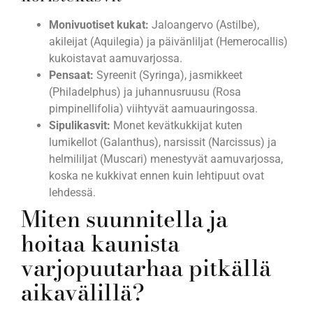
Monivuotiset kukat:
Jaloangervo (Astilbe),
akileijat (Aquilegia) ja päivänliljat (Hemerocallis)
kukoistavat aamuvarjossa.
Pensaat:
Syreenit (Syringa), jasmikkeet
(Philadelphus) ja juhannusruusu (Rosa
pimpinellifolia) viihtyvät aamuauringossa.
Sipulikasvit:
Monet kevätkukkijat kuten
lumikellot (Galanthus), narsissit (Narcissus) ja
helmililjat (Muscari) menestyvät aamuvarjossa,
koska ne kukkivat ennen kuin lehtipuut ovat
lehdessä.
Miten suunnitella ja
hoitaa kaunista
varjopuutarhaa pitkällä
aikavälillä?