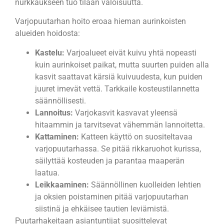
nurkkaukseen tuo tilaan valoisuutta.
Varjopuutarhan hoito eroaa hieman aurinkoisten
alueiden hoidosta:
Kastelu:
Varjoalueet eivät kuivu yhtä nopeasti
kuin aurinkoiset paikat, mutta suurten puiden alla
kasvit saattavat kärsiä kuivuudesta, kun puiden
juuret imevät vettä. Tarkkaile kosteustilannetta
säännöllisesti.
Lannoitus:
Varjokasvit kasvavat yleensä
hitaammin ja tarvitsevat vähemmän lannoitetta.
Kattaminen:
Katteen käyttö on suositeltavaa
varjopuutarhassa. Se pitää rikkaruohot kurissa,
säilyttää kosteuden ja parantaa maaperän
laatua.
Leikkaaminen:
Säännöllinen kuolleiden lehtien
ja oksien poistaminen pitää varjopuutarhan
siistinä ja ehkäisee tautien leviämistä.
Puutarhakeitaan asiantuntijat suosittelevat