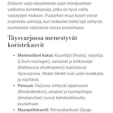
Erilaisiin varjo-olosuhteisiin sopii monipuolinen
valikoima koristekasveja, jotka on hyvä valita
varjotyypin mukaan. Puutarhan muut kasvit voivat
inspiroida valintoja, kun tarkkailet mitkä lajit viihtyvät
luontaisesti varjoisissa osissa puutarhaasi.
Täysvarjossa menestyvät
koristekasvit
Monivuotiset kukat:
Kuunliljat (Hosta), varjolilja
(Lilium martagon), saniaiset ja kotkansiipi
(Matteuccia struthiopteris) kukoistavat
täysvarjossa. Niiden lehdet ovat usein kookkaita
ja näyttäviä.
Pensaat:
Varjossa viihtyvät alppiruusut
(Rhododendron), atsaleat ja tuomipihlajat
(Amelanchier) tuovat kerroksellisuutta
puutarhaan.
Maanpeitekasvit:
Rönsyakankaali (Ajuga