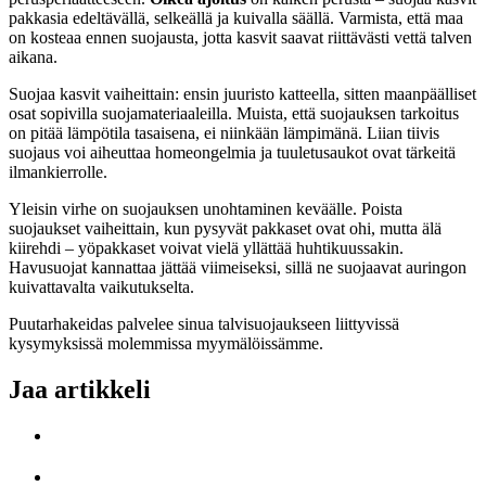
pakkasia edeltävällä, selkeällä ja kuivalla säällä. Varmista, että maa
on kosteaa ennen suojausta, jotta kasvit saavat riittävästi vettä talven
aikana.
Suojaa kasvit vaiheittain: ensin juuristo katteella, sitten maanpäälliset
osat sopivilla suojamateriaaleilla. Muista, että suojauksen tarkoitus
on pitää lämpötila tasaisena, ei niinkään lämpimänä. Liian tiivis
suojaus voi aiheuttaa homeongelmia ja tuuletusaukot ovat tärkeitä
ilmankierrolle.
Yleisin virhe on suojauksen unohtaminen keväälle. Poista
suojaukset vaiheittain, kun pysyvät pakkaset ovat ohi, mutta älä
kiirehdi – yöpakkaset voivat vielä yllättää huhtikuussakin.
Havusuojat kannattaa jättää viimeiseksi, sillä ne suojaavat auringon
kuivattavalta vaikutukselta.
Puutarhakeidas palvelee sinua talvisuojaukseen liittyvissä
kysymyksissä molemmissa myymälöissämme.
Jaa artikkeli