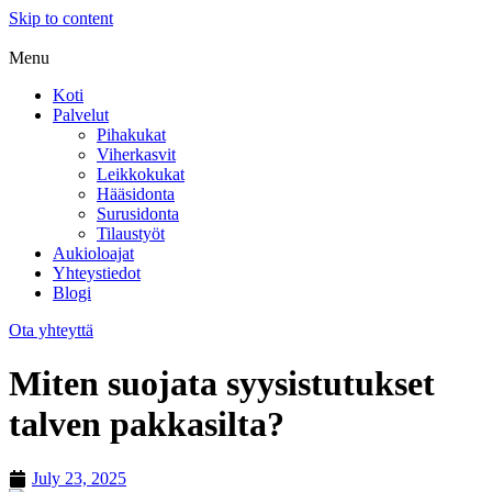
Skip to content
Menu
Koti
Palvelut
Pihakukat
Viherkasvit
Leikkokukat
Hääsidonta
Surusidonta
Tilaustyöt
Aukioloajat
Yhteystiedot
Blogi
Ota yhteyttä
Miten suojata syysistutukset
talven pakkasilta?
July 23, 2025