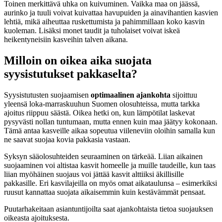
Toinen merkittävä uhka on kuivuminen. Vaikka maa on jäässä,
aurinko ja tuuli voivat kuivattaa havupuiden ja ainavihantien kasvien
lehtiä, mikä aiheuttaa ruskettumista ja pahimmillaan koko kasvin
kuoleman. Lisäksi monet taudit ja tuholaiset voivat iskeä
heikentyneisiin kasveihin talven aikana.
Milloin on oikea aika suojata
syysistutukset pakkaselta?
Syysistutusten suojaamisen
optimaalinen ajankohta
sijoittuu
yleensä loka-marraskuuhun Suomen olosuhteissa, mutta tarkka
ajoitus riippuu säästä. Oikea hetki on, kun lämpötilat laskevat
pysyvästi nollan tuntumaan, mutta ennen kuin maa jäätyy kokonaan.
Tämä antaa kasveille aikaa sopeutua viileneviin oloihin samalla kun
ne saavat suojaa kovia pakkasia vastaan.
Syksyn sääolosuhteiden seuraaminen on tärkeää. Liian aikainen
suojaaminen voi altistaa kasvit homeelle ja muille taudeille, kun taas
liian myöhäinen suojaus voi jättää kasvit alttiiksi äkillisille
pakkasille. Eri kasvilajeilla on myös omat aikataulunsa – esimerkiksi
ruusut kannattaa suojata aikaisemmin kuin kestävämmät pensaat.
Puutarhakeitaan asiantuntijoilta saat ajankohtaista tietoa suojauksen
oikeasta ajoituksesta.