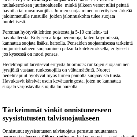
multakerroksen juuristoalueelle, minkä jälkeen versot tulisi peittää
havuilla tai ruusunsuojilla. Juurten suojaaminen on erityisen tärkeää
jaloimmetuille ruusuille, joiden jalonnuskohta tulee suojata
huolellisesti.
Perennat hyötyvät lehtien poistosta ja 5-10 cm lehti- tai
havukatteesta. Erityisen arkoja perennoja, kuten köynnöksiä,
kannattaa suojata lisäksi harsolla. Pensaiden suojaamisessa tärkeintä
on juuristoalueen suojaaminen paksulla katekerroksella, erityisesti
jos kyseessä on nuori pensas.
Hedelmäpuut tarvitsevat erityistä huomiota: runkojen suojaaminen
jyrsijöitä vastaan runkosuojilla on välttämätöntä. Nuoret
hedelmäpuut hyötyvät myös lumen painolta suojaavista tuista.
Havukasvit kärsivät usein kevätauringosta, joten ne kannattaa
suojata varjostavilla suojilla tai harsolla.
Tärkeimmät vinkit onnistuneeseen
syysistutusten talvisuojaukseen
Onnistunut syysistutusten talvisuojaus perustuu muutamaan
perusperiaatteeseen.
Oikea ajoitus
on kaiken perusta – suojaa kasvit