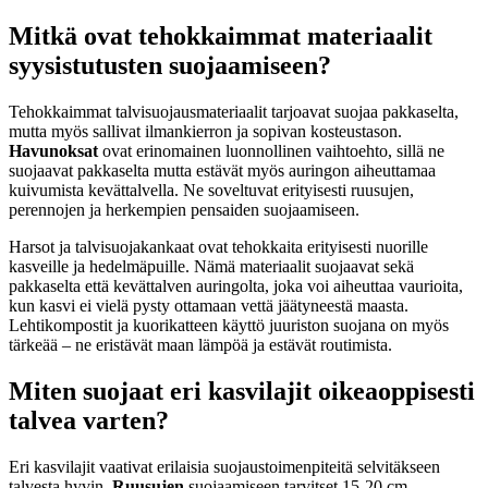
Mitkä ovat tehokkaimmat materiaalit
syysistutusten suojaamiseen?
Tehokkaimmat talvisuojausmateriaalit tarjoavat suojaa pakkaselta,
mutta myös sallivat ilmankierron ja sopivan kosteustason.
Havunoksat
ovat erinomainen luonnollinen vaihtoehto, sillä ne
suojaavat pakkaselta mutta estävät myös auringon aiheuttamaa
kuivumista kevättalvella. Ne soveltuvat erityisesti ruusujen,
perennojen ja herkempien pensaiden suojaamiseen.
Harsot ja talvisuojakankaat ovat tehokkaita erityisesti nuorille
kasveille ja hedelmäpuille. Nämä materiaalit suojaavat sekä
pakkaselta että kevättalven auringolta, joka voi aiheuttaa vaurioita,
kun kasvi ei vielä pysty ottamaan vettä jäätyneestä maasta.
Lehtikompostit ja kuorikatteen käyttö juuriston suojana on myös
tärkeää – ne eristävät maan lämpöä ja estävät routimista.
Miten suojaat eri kasvilajit oikeaoppisesti
talvea varten?
Eri kasvilajit vaativat erilaisia suojaustoimenpiteitä selvitäkseen
talvesta hyvin.
Ruusujen
suojaamiseen tarvitset 15-20 cm