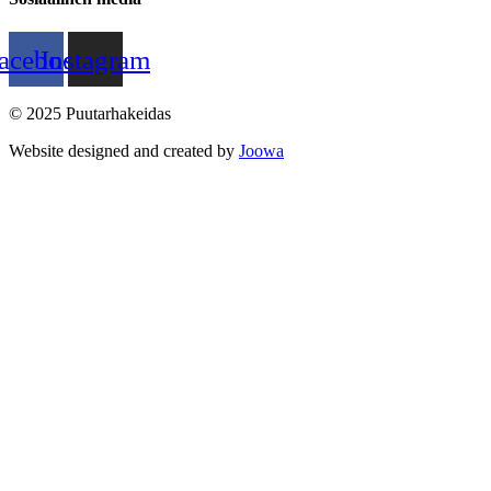
acebook
Instagram
© 2025 Puutarhakeidas
Website designed and created by
Joowa