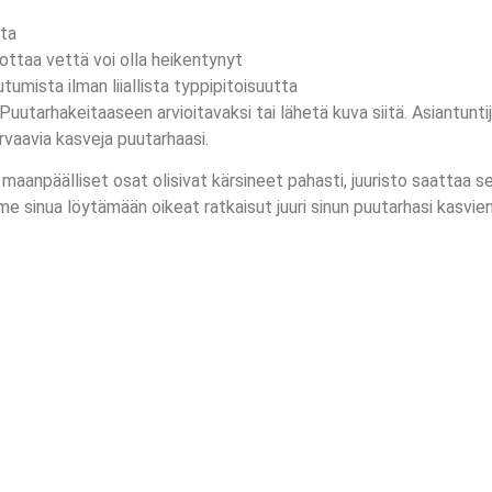
sta
y ottaa vettä voi olla heikentynyt
tumista ilman liiallista typpipitoisuutta
 Puutarhakeitaaseen arvioitavaksi tai lähetä kuva siitä. Asiantu
rvaavia kasveja puutarhaasi.
 maanpäälliset osat olisivat kärsineet pahasti, juuristo saattaa se
e sinua löytämään oikeat ratkaisut juuri sinun puutarhasi kasvie