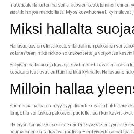
materiaaleilla kuten harsoilla, kasvien kasteleminen ennen y
sisätiloihin jos mahdollista. Myös kasvihuoneet, kylmälavat
Miksi hallalta suo
Hallasuojaus on elintärkeää, sillä äkillinen pakkanen voi tuh
solunesteen, mikä rikkoo solurakenteita ja voi johtaa kasvi
Erityisen hallanarkoja kasveja ovat monet keväisin aikaisin 
kesäkurpitsat ovat erittäin herkkiä kylmälle. Hallavaurio näk
Milloin hallaa yle
Suomessa hallaa esiintyy tyypillisesti keväisin huhti-toukok
lämpötila voi laskea pakkasen puolelle, juuri kun kasvit ovat
Hallayön tunnistaa usein selkeästä taivaasta ja tyynestä sä
seuraaminen on tärkeässä roolissa – erityisesti kannattaa tar