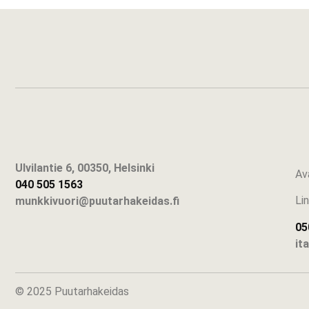
Ulvilantie 6, 00350, Helsinki
Av
040 505 1563
Li
munkkivuori@puutarhakeidas.fi
05
it
© 2025 Puutarhakeidas