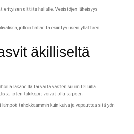
erityisen alttiita hallalle. Vesistöjen läheisyys
lissä, jolloin hallaöitä esiintyy usein yllättäen
vit äkilliseltä
oilla lakanoilla tai varta vasten suunnitelluilla
distä, joten tukikepit voivat olla tarpeen.
oi lämpöä tehokkaammin kuin kuiva ja vapauttaa sitä yön