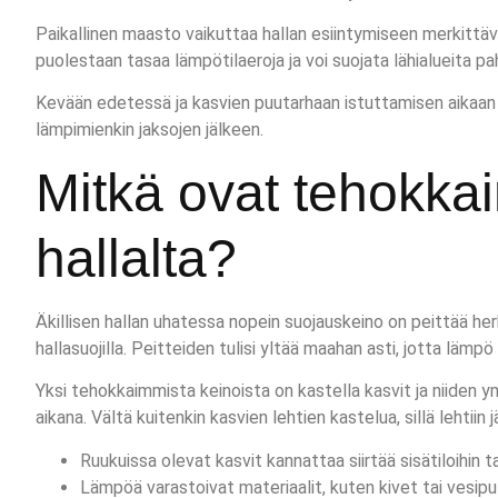
Paikallinen maasto vaikuttaa hallan esiintymiseen merkittäväs
puolestaan tasaa lämpötilaeroja ja voi suojata lähialueita pah
Kevään edetessä ja kasvien puutarhaan istuttamisen aikaan on
lämpimienkin jaksojen jälkeen.
Mitkä ovat tehokkaim
hallalta?
Äkillisen hallan uhatessa nopein suojauskeino on peittää herkä
hallasuojilla. Peitteiden tulisi yltää maahan asti, jotta lämpö
Yksi tehokkaimmista keinoista on kastella kasvit ja niiden
aikana. Vältä kuitenkin kasvien lehtien kastelua, sillä lehtiin 
Ruukuissa olevat kasvit kannattaa siirtää sisätiloihin ta
Lämpöä varastoivat materiaalit, kuten kivet tai vesipu