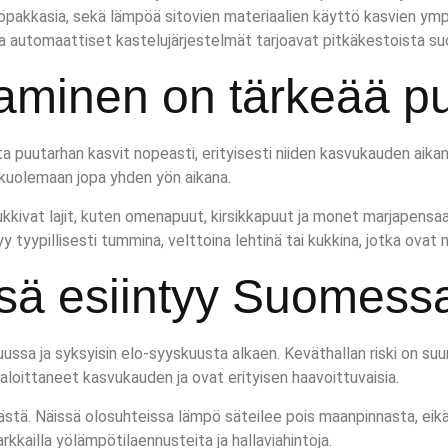
öpakkasia, sekä lämpöä sitovien materiaalien käyttö kasvien ympär
 ja automaattiset kastelujärjestelmät tarjoavat pitkäkestoista su
jaaminen on tärkeää p
ota puutarhan kasvit nopeasti, erityisesti niiden kasvukauden aika
n kuolemaan jopa yhden yön aikana.
kukkivat lajit, kuten omenapuut, kirsikkapuut ja monet marjapensa
yy tyypillisesti tummina, velttoina lehtinä tai kukkina, jotka ov
ensä esiintyy Suomess
uussa ja syksyisin elo-syyskuusta alkaen. Keväthallan riski on suu
 aloittaneet kasvukauden ja ovat erityisen haavoittuvaisia.
ästä. Näissä olosuhteissa lämpö säteilee pois maanpinnasta, eik
kkailla yölämpötilaennusteita ja hallaviahintoja.