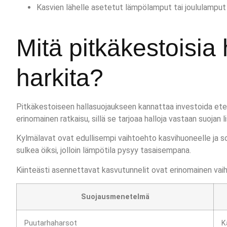
Kasvien lähelle asetetut lämpölamput tai joululamput 
Mitä pitkäkestoisi
harkita?
Pitkäkestoiseen hallasuojaukseen kannattaa investoida eten
erinomainen ratkaisu, sillä se tarjoaa halloja vastaan suoj
Kylmälavat ovat edullisempi vaihtoehto kasvihuoneelle ja so
sulkea öiksi, jolloin lämpötila pysyy tasaisempana.
Kiinteästi asennettavat kasvutunnelit ovat erinomainen vaiht
Suojausmenetelmä
Puutarhaharsot
K