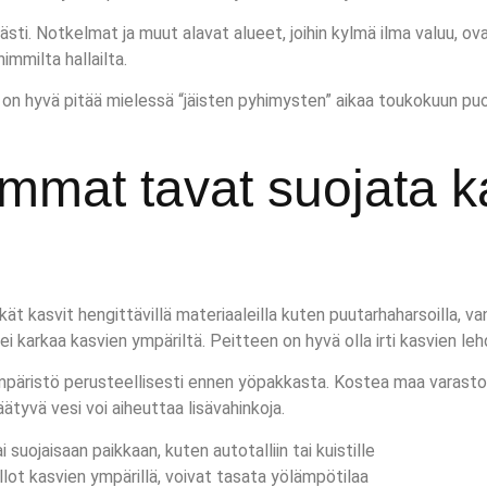
ti. Notkelmat ja muut alavat alueet, joihin kylmä ilma valuu, ovat 
immilta hallailta.
 hyvä pitää mielessä “jäisten pyhimysten” aikaa toukokuun puolivä
mat tavat suojata kas
t kasvit hengittävillä materiaaleilla kuten puutarhaharsoilla, vanh
 ei karkaa kasvien ympäriltä. Peitteen on hyvä olla irti kasvien leh
 ympäristö perusteellisesti ennen yöpakkasta. Kostea maa varast
jäätyvä vesi voi aiheuttaa lisävahinkoja.
i suojaisaan paikkaan, kuten autotalliin tai kuistille
llot kasvien ympärillä, voivat tasata yölämpötilaa