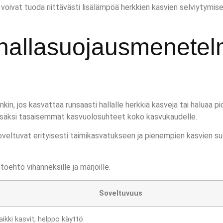
voivat tuoda riittävästi lisälämpöä herkkien kasvien selviytymise
a hallasuojausmenetel
kin, jos kasvattaa runsaasti hallalle herkkiä kasveja tai haluaa
an lisäksi tasaisemmat kasvuolosuhteet koko kasvukaudelle.
veltuvat erityisesti taimikasvatukseen ja pienempien kasvien suo
oehto vihanneksille ja marjoille.
Soveltuvuus
aikki kasvit, helppo käyttö