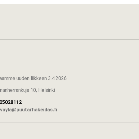
aamme uuden liikkeen 3.4.2026
nnanherrankuja 10, Helsinki
05028112
avayla@puutarhakeidas.fi