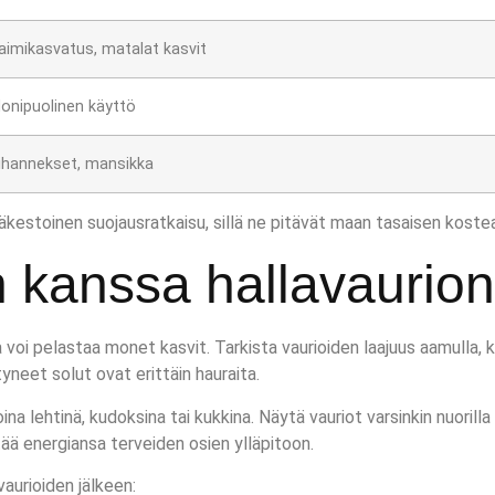
aimikasvatus, matalat kasvit
onipuolinen käyttö
ihannekset, mansikka
estoinen suojausratkaisu, sillä ne pitävät maan tasaisen kostea
n kanssa hallavaurion
voi pelastaa monet kasvit. Tarkista vaurioiden laajuus aamulla, 
tyneet solut ovat erittäin hauraita.
na lehtinä, kudoksina tai kukkina. Näytä vauriot varsinkin nuorilla v
ttää energiansa terveiden osien ylläpitoon.
aurioiden jälkeen: