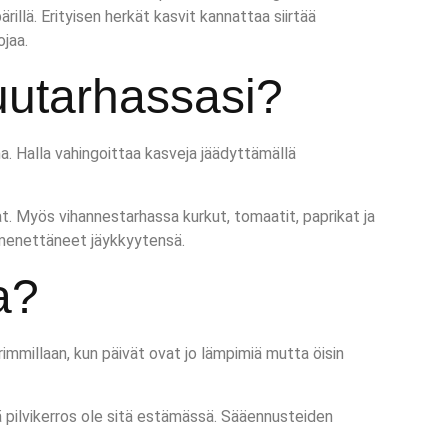
illä. Erityisen herkät kasvit kannattaa siirtää
ojaa.
uutarhassasi?
na. Halla vahingoittaa kasveja jäädyttämällä
at. Myös vihannestarhassa kurkut, tomaatit, paprikat ja
at menettäneet jäykkyytensä.
a?
rimmillaan, kun päivät ovat jo lämpimiä mutta öisin
ä pilvikerros ole sitä estämässä. Sääennusteiden