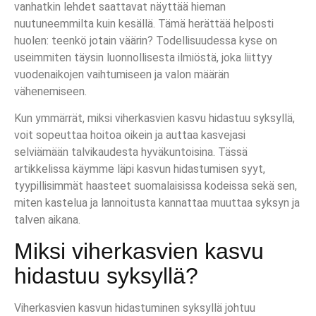
vanhatkin lehdet saattavat näyttää hieman
nuutuneemmilta kuin kesällä. Tämä herättää helposti
huolen: teenkö jotain väärin? Todellisuudessa kyse on
useimmiten täysin luonnollisesta ilmiöstä, joka liittyy
vuodenaikojen vaihtumiseen ja valon määrän
vähenemiseen.
Kun ymmärrät, miksi viherkasvien kasvu hidastuu syksyllä,
voit sopeuttaa hoitoa oikein ja auttaa kasvejasi
selviämään talvikaudesta hyväkuntoisina. Tässä
artikkelissa käymme läpi kasvun hidastumisen syyt,
tyypillisimmät haasteet suomalaisissa kodeissa sekä sen,
miten kastelua ja lannoitusta kannattaa muuttaa syksyn ja
talven aikana.
Miksi viherkasvien kasvu
hidastuu syksyllä?
Viherkasvien kasvun hidastuminen syksyllä johtuu