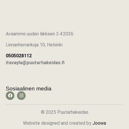
Avaamme uuden liikkeen 3.4.2026
Linnanherrankuja 10, Helsinki
0505028112
itavayla@puutarhakeidas.fi
Sosiaalinen media
© 2025 Puutarhakeidas
Website designed and created by
Joowa