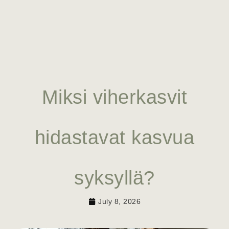
Miksi viherkasvit
hidastavat kasvua
syksyllä?
July 8, 2026