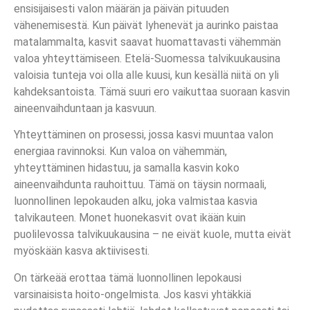
ensisijaisesti valon määrän ja päivän pituuden
vähenemisestä. Kun päivät lyhenevät ja aurinko paistaa
matalammalta, kasvit saavat huomattavasti vähemmän
valoa yhteyttämiseen. Etelä-Suomessa talvikuukausina
valoisia tunteja voi olla alle kuusi, kun kesällä niitä on yli
kahdeksantoista. Tämä suuri ero vaikuttaa suoraan kasvin
aineenvaihduntaan ja kasvuun.
Yhteyttäminen on prosessi, jossa kasvi muuntaa valon
energiaa ravinnoksi. Kun valoa on vähemmän,
yhteyttäminen hidastuu, ja samalla kasvin koko
aineenvaihdunta rauhoittuu. Tämä on täysin normaali,
luonnollinen lepokauden alku, joka valmistaa kasvia
talvikauteen. Monet huonekasvit ovat ikään kuin
puolilevossa talvikuukausina – ne eivät kuole, mutta eivät
myöskään kasva aktiivisesti.
On tärkeää erottaa tämä luonnollinen lepokausi
varsinaisista hoito-ongelmista. Jos kasvi yhtäkkiä