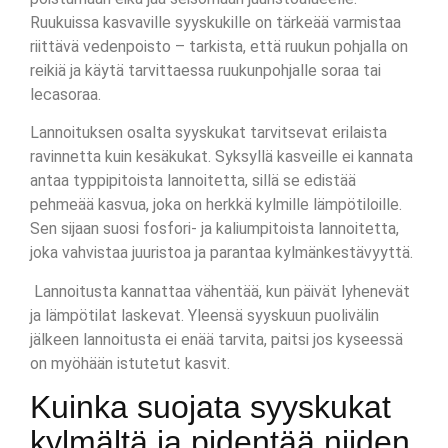
Ruukuissa kasvaville syyskukille on tärkeää varmistaa
riittävä vedenpoisto – tarkista, että ruukun pohjalla on
reikiä ja käytä tarvittaessa ruukunpohjalle soraa tai
lecasoraa.
Lannoituksen osalta syyskukat tarvitsevat erilaista
ravinnetta kuin kesäkukat. Syksyllä kasveille ei kannata
antaa typpipitoista lannoitetta, sillä se edistää
pehmeää kasvua, joka on herkkä kylmille lämpötiloille.
Sen sijaan suosi fosfori- ja kaliumpitoista lannoitetta,
joka vahvistaa juuristoa ja parantaa kylmänkestävyyttä.
Lannoitusta kannattaa vähentää, kun päivät lyhenevät
ja lämpötilat laskevat. Yleensä syyskuun puolivälin
jälkeen lannoitusta ei enää tarvita, paitsi jos kyseessä
on myöhään istutetut kasvit.
Kuinka suojata syyskukat
kylmältä ja pidentää niiden