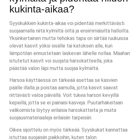
kukinta-aikaa?
Syyskukkien kukinta-aikaa voi pidentää merkittävästi
suojaamalla niitä kylmiltä öiltä ja ensimmäisiltä halloilta.
Yksinkertainen mutta tehokas tapa on siirtää ruukuissa
olevat kasvit yöksi sisälle tai katoksen alle, kun
lämpötilan ennustetaan laskevan lähelle nollaa. Maahan
istutetut kasvit voi suojata harsokatteella, joka
päästää valon läpi mutta suojaa kylmältä.
Harsoa käyttäessä on tärkeää asettaa se kasvien
päälle illalla ja poistaa aamulla, jotta kasvit saavat
riittävästi valoa päivällä. Voit tukea harson kevyillä
kepeillä, jotta se ei painaisi kasveja. Puutarhakeitaan
valikoimista löytyy erilaisia harsokatteita ja muita
suojausmateriaaleja erilaisiin tarpeisiin.
Oikea sijoittelu on myös tärkeää. Syyskukat kannattaa
istuttaa suojaisiin paikkoihin, kuten talon