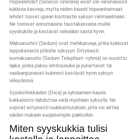
Hopealehdet (Senecio cineraria) eivät ole varsinaisesti
kukkivia kasveja, mutta niiden kauniit hopeanharmaat
lehdet tuovat upean kontrastin syksyn värimaailmaan.
Ne toimivat erinomaisina taustakasveina muille
syyskukille ja kestävät viileääkin säätä hyvin.
Maksaruohot (Sedum) ovat mehikasveja, jotka kukkivat
loppukesästä pitkälle syksyyn. Erityisesti
isomaksaruoho (Sedum Telephium -ryhmä) on suosittu
lajike, jonka paksu lehtiruusuke ja punertavat tai
vaaleanpunaiset kukinnot kestävät hyvin syksyn
viileydessä.
Syyskellokkaiden (Erica) ja syklaamien kaunis
kukkaloisto ilahduttaa vielä myöhään syksyllä. Ne
sopivat erityisesti ruukkuistutuksiin, joita voi siirtää
säiden mukaan suojaisempiin paikkoihin.
Miten syyskukkia tulisi