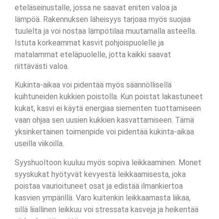
eteläseinustalle, jossa ne saavat eniten valoa ja
lämpöä. Rakennuksen läheisyys tarjoaa myös suojaa
tuulelta ja voi nostaa lämpötilaa muutamalla asteella.
Istuta korkeammat kasvit pohjoispuolelle ja
matalammat eteläpuolelle, jotta kaikki saavat
riittävästi valoa.
Kukinta-aikaa voi pidentää myös säännöllisellä
kuihtuneiden kukkien poistolla. Kun poistat lakastuneet
kukat, kasvi ei käytä energiaa siementen tuottamiseen
vaan ohjaa sen uusien kukkien kasvattamiseen. Tämä
yksinkertainen toimenpide voi pidentää kukinta-aikaa
useilla viikoilla.
Syyshuoltoon kuuluu myös sopiva leikkaaminen. Monet
syyskukat hyötyvät kevyestä leikkaamisesta, joka
poistaa vaurioituneet osat ja edistää ilmankiertoa
kasvien ympärillä. Varo kuitenkin leikkaamasta liikaa,
sillä liiallinen leikkuu voi stressata kasveja ja heikentää