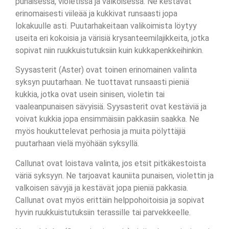
punaisessa, violetissa ja valkoisessa. Ne kestävät
erinomaisesti viileää ja kukkivat runsaasti jopa
lokakuulle asti. Puutarhakeitaan valikoimista löytyy
useita eri kokoisia ja värisiä krysanteemilajikkeita, jotka
sopivat niin ruukkuistutuksiin kuin kukkapenkkeihinkin.
Syysasterit (Aster) ovat toinen erinomainen valinta
syksyn puutarhaan. Ne tuottavat runsaasti pieniä
kukkia, jotka ovat usein sinisen, violetin tai
vaaleanpunaisen sävyisiä. Syysasterit ovat kestäviä ja
voivat kukkia jopa ensimmäisiin pakkasiin saakka. Ne
myös houkuttelevat perhosia ja muita pölyttäjiä
puutarhaan vielä myöhään syksyllä.
Callunat ovat loistava valinta, jos etsit pitkäkestoista
väriä syksyyn. Ne tarjoavat kauniita punaisen, violettin ja
valkoisen sävyjä ja kestävät jopa pieniä pakkasia.
Callunat ovat myös erittäin helppohoitoisia ja sopivat
hyvin ruukkuistutuksiin terassille tai parvekkeelle.