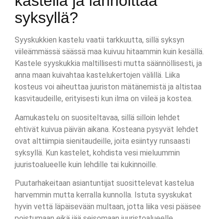
kastella ja lannoittaa
syksyllä?
Syyskukkien kastelu vaatii tarkkuutta, sillä syksyn
viileämmässä säässä maa kuivuu hitaammin kuin kesällä.
Kastele syyskukkia maltillisesti mutta säännöllisesti, ja
anna maan kuivahtaa kastelukertojen välillä. Liika
kosteus voi aiheuttaa juuriston mätänemistä ja altistaa
kasvitaudeille, erityisesti kun ilma on viileä ja kostea.
Aamukastelu on suositeltavaa, sillä silloin lehdet
ehtivät kuivua päivän aikana. Kosteana pysyvät lehdet
ovat alttiimpia sienitaudeille, joita esiintyy runsaasti
syksyllä. Kun kastelet, kohdista vesi mieluummin
juuristoalueelle kuin lehdille tai kukinnoille.
Puutarhakeitaan asiantuntijat suosittelevat kastelua
harvemmin mutta kerralla kunnolla. Istuta syyskukat
hyvin vettä läpäisevään multaan, jotta liika vesi pääsee
poistumaan eikä jää seisomaan juuristoalueelle.