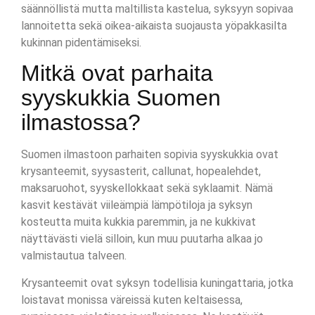
säännöllistä mutta maltillista kastelua, syksyyn sopivaa
lannoitetta sekä oikea-aikaista suojausta yöpakkasilta
kukinnan pidentämiseksi.
Mitkä ovat parhaita
syyskukkia Suomen
ilmastossa?
Suomen ilmastoon parhaiten sopivia syyskukkia ovat
krysanteemit, syysasterit, callunat, hopealehdet,
maksaruohot, syyskellokkaat sekä syklaamit. Nämä
kasvit kestävät viileämpiä lämpötiloja ja syksyn
kosteutta muita kukkia paremmin, ja ne kukkivat
näyttävästi vielä silloin, kun muu puutarha alkaa jo
valmistautua talveen.
Krysanteemit ovat syksyn todellisia kuningattaria, jotka
loistavat monissa väreissä kuten keltaisessa,