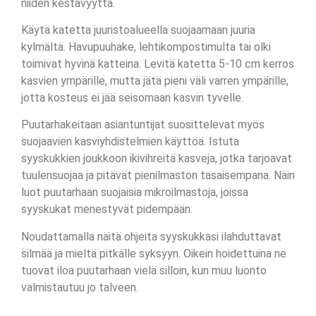
niiden kestävyyttä.
Käytä katetta juuristoalueella suojaamaan juuria
kylmältä. Havupuuhake, lehtikompostimulta tai olki
toimivat hyvinä katteina. Levitä katetta 5-10 cm kerros
kasvien ympärille, mutta jätä pieni väli varren ympärille,
jotta kosteus ei jää seisomaan kasvin tyvelle.
Puutarhakeitaan asiantuntijat suosittelevat myös
suojaavien kasviyhdistelmien käyttöä. Istuta
syyskukkien joukkoon ikivihreitä kasveja, jotka tarjoavat
tuulensuojaa ja pitävät pienilmaston tasaisempana. Näin
luot puutarhaan suojaisia mikroilmastoja, joissa
syyskukat menestyvät pidempään.
Noudattamalla näitä ohjeita syyskukkasi ilahduttavat
silmää ja mieltä pitkälle syksyyn. Oikein hoidettuina ne
tuovat iloa puutarhaan vielä silloin, kun muu luonto
valmistautuu jo talveen.