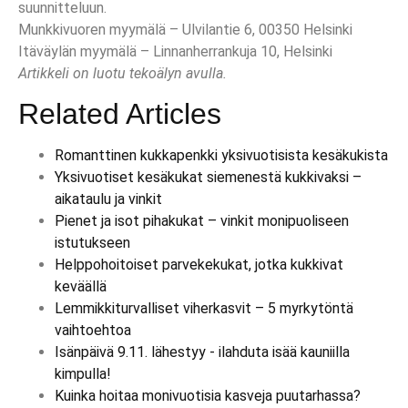
suunnitteluun.
Munkkivuoren myymälä – Ulvilantie 6, 00350 Helsinki
Itäväylän myymälä – Linnanherrankuja 10, Helsinki
Artikkeli on luotu tekoälyn avulla.
Related Articles
Romanttinen kukkapenkki yksivuotisista kesäkukista
Yksivuotiset kesäkukat siemenestä kukkivaksi –
aikataulu ja vinkit
Pienet ja isot pihakukat – vinkit monipuoliseen
istutukseen
Helppohoitoiset parvekekukat, jotka kukkivat
keväällä
Lemmikkiturvalliset viherkasvit – 5 myrkytöntä
vaihtoehtoa
Isänpäivä 9.11. lähestyy - ilahduta isää kauniilla
kimpulla!
Kuinka hoitaa monivuotisia kasveja puutarhassa?