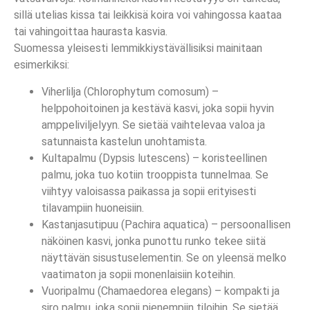
sillä utelias kissa tai leikkisä koira voi vahingossa kaataa
tai vahingoittaa haurasta kasvia.
Suomessa yleisesti lemmikkiystävällisiksi mainitaan
esimerkiksi:
Viherlilja (Chlorophytum comosum) –
helppohoitoinen ja kestävä kasvi, joka sopii hyvin
amppeliviljelyyn. Se sietää vaihtelevaa valoa ja
satunnaista kastelun unohtamista.
Kultapalmu (Dypsis lutescens) – koristeellinen
palmu, joka tuo kotiin trooppista tunnelmaa. Se
viihtyy valoisassa paikassa ja sopii erityisesti
tilavampiin huoneisiin.
Kastanjasutipuu (Pachira aquatica) – persoonallisen
näköinen kasvi, jonka punottu runko tekee siitä
näyttävän sisustuselementin. Se on yleensä melko
vaatimaton ja sopii monenlaisiin koteihin.
Vuoripalmu (Chamaedorea elegans) – kompakti ja
siro palmu, joka sopii pienempiin tiloihin. Se sietää