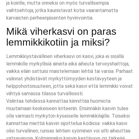
ja koirille, mutta onneksi on myös turvallisempia
vaihtoehtoja, jotka kaunistavat kotia vaarantamatta
karvaisten perheenjäsenten hyvinvointia.
Mikä viherkasvi on paras
lemmikkikotiin ja miksi?
Lemmikkiystävällinen viherkasvi on kasvi, joka ei sisällä
lemmikille myrkyllisiä aineita eikä aiheuta terveyshaittoja,
vaikka eläin sattuisi maistelemaan lehtiä tai varsia. Parhaat
valinnat yhdistävät myrkyttömyyden kestävyyteen ja
helppohoitoisuuteen, jotta sekä kasvi että lemmikki voivat
viihtyä samassa tilassa turvallisesti.
Valintaa tehdessä kannattaa kiinnittää huomiota
muutamaan keskeiseen kriteeriin. Ensinnäkin kasvin tulee
olla varmasti myrkytön kyseiselle lemmikkilajille. Toiseksi
kannattaa miettiä kasvin sijoittelua kodissa: vaikka kasvi
olisi turvallinen, runsas lehtien syöminen voi silti aiheuttaa
vatsavaivoja. Kolmanneksi kasvin kestävyys on tärkeää,