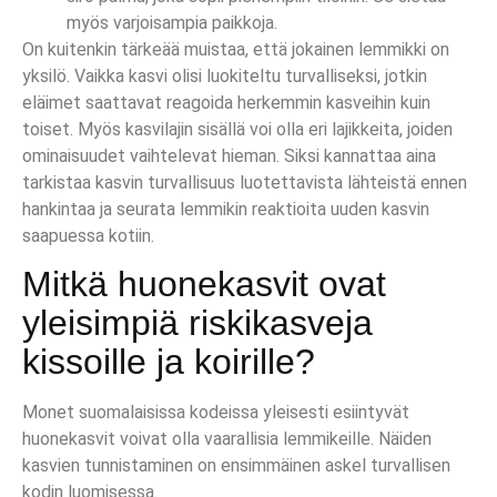
myös varjoisampia paikkoja.
On kuitenkin tärkeää muistaa, että jokainen lemmikki on
yksilö. Vaikka kasvi olisi luokiteltu turvalliseksi, jotkin
eläimet saattavat reagoida herkemmin kasveihin kuin
toiset. Myös kasvilajin sisällä voi olla eri lajikkeita, joiden
ominaisuudet vaihtelevat hieman. Siksi kannattaa aina
tarkistaa kasvin turvallisuus luotettavista lähteistä ennen
hankintaa ja seurata lemmikin reaktioita uuden kasvin
saapuessa kotiin.
Mitkä huonekasvit ovat
yleisimpiä riskikasveja
kissoille ja koirille?
Monet suomalaisissa kodeissa yleisesti esiintyvät
huonekasvit voivat olla vaarallisia lemmikeille. Näiden
kasvien tunnistaminen on ensimmäinen askel turvallisen
kodin luomisessa.