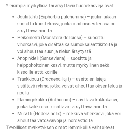
Yleisimpiä myrkyllisiä tai ärsyttäviä huonekasveja ovat:
Joulutähti (Euphorbia pulcherrima) – joulun aikaan
suosittu koristekasvi, jonka maitiaisnesteessä on
ärsyttäviä aineita
Peikonlehti (Monstera deliciosa) – suosittu
viherkasvi, joka sisältää kalsiumoksalaattikiteitä ja
voi aiheuttaa suun ja nielun ärsytystä
Anopinkieli (Sansevieria) – suosittu ja
helppohoitoinen kasvi, mutta myrkyllinen sekä
kissoille että koirille
Traakkipuu (Dracaena-lajit) – useita eri lajeja
sisältävä ryhmä, jotka voivat aiheuttaa oksentelua ja
ripulia
Flamingokukka (Anthurium) – näyttävä kukkakasvi,
jonka kaikki osat sisältävät ärsyttäviä aineita
Muratti (Hedera helix) – roikkuva viherkasvi, joka voi
aiheuttaa vatsavaivoja ja ihoreaktioita
Tyypilliset myrkytyksen oireet lemmikeillä vaihtelevat