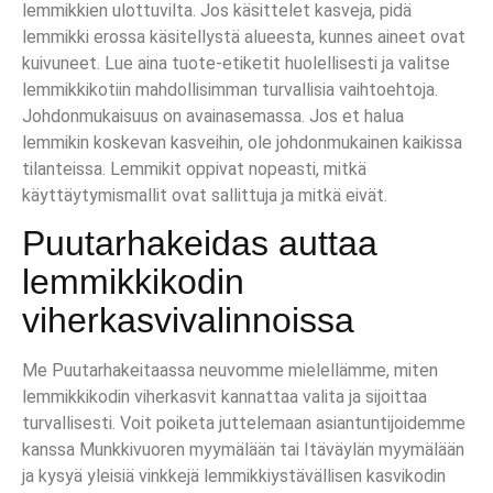
lemmikkien ulottuvilta. Jos käsittelet kasveja, pidä
lemmikki erossa käsitellystä alueesta, kunnes aineet ovat
kuivuneet. Lue aina tuote-etiketit huolellisesti ja valitse
lemmikkikotiin mahdollisimman turvallisia vaihtoehtoja.
Johdonmukaisuus on avainasemassa. Jos et halua
lemmikin koskevan kasveihin, ole johdonmukainen kaikissa
tilanteissa. Lemmikit oppivat nopeasti, mitkä
käyttäytymismallit ovat sallittuja ja mitkä eivät.
Puutarhakeidas auttaa
lemmikkikodin
viherkasvivalinnoissa
Me Puutarhakeitaassa neuvomme mielellämme, miten
lemmikkikodin viherkasvit kannattaa valita ja sijoittaa
turvallisesti. Voit poiketa juttelemaan asiantuntijoidemme
kanssa Munkkivuoren myymälään tai Itäväylän myymälään
ja kysyä yleisiä vinkkejä lemmikkiystävällisen kasvikodin