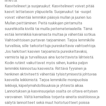
ilmettä.
Kasvitelineet ja suojaruukut: Kasvitelineet voivat pitää
kasvit lattiatason yläpuolella. Suojaruukut tai -suojat
voivat vähentää lemmikin pääsyä mullan ja juurien luo.
Mullan peittäminen: Peitä ruukkujen pintamulta
suurehkoilla kivillä tai muilla peitemateriaaleilla. Tämä
estää lemmikkiä kaivamasta multaa ja vähentää sotkua.
Vaihtoehtoisen purtavan tarjoaminen: Tarjoa lemmikille
turvallisia, sille tarkoitettuja pureskeltavia vaihtoehtoja.
Jos harkitset kasvien tarjoamista pureskeltavaksi,
varmista laji ja turvallisuus aina luotettavista lähteistä.
Kodin rutiinit vaikuttavat myös siihen, kuinka paljon
lemmikki kiinnostuu kasveista. Riittävä fyysinen ja
henkinen aktiviteetti vähentää tylsistymisestä johtuvaa
kasveilla leikkimistä. Tarjoa lemmikille monipuolisia
leikkejä, kiipeilymahdollisuuksia ja yhteistä aikaa.
Lannoituksen ja kasvinsuojelun osalta on oltava erityisen
varovainen. Vältä kemiallisia torjunta-aineita sisätiloissa ja
säilytä lannoitteet sekä muut hoitotuotteet poissa