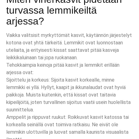
turvassa lemmikeiltä
arjessa?
Vaikka valitsisit myrkyttömät kasvit, käytännön järjestelyt
kotona ovat yhtä tärkeitä. Lemmikit ovat luonnostaan
uteliaita, ja erityisesti kissat saattavat pitää kasveja
leikkikaluinaan tai jopa ruokanaan.
Tehokkaimpia keinoja pitää kasvit ja lemmikit erillään
arjessa ovat:
Sijoittelu ja korkeus: Sijoita kasvit korkealle, minne
lemmikki ei yllä. Hyllyt, kaapit ja ikkunalaudat ovat hyviä
paikkoja. Muista kuitenkin, että kissat ovat taitavia
kiipeilijöitä, joten turvallinen sijoitus vaatii usein huolellista
suunnittelua.
Amppelit ja riippuvat ruukut: Roikkuvat kasvit katossa tai
korkealla seinällä ovat toimiva ratkaisu. Ne eivät ole
lemmikin ulottuvilla ja luovat samalla kaunista visuaalista