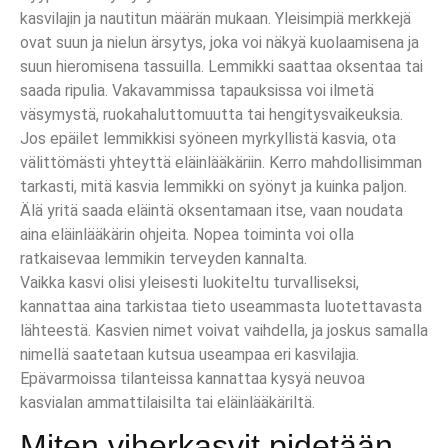
kasvilajin ja nautitun määrän mukaan. Yleisimpiä merkkejä
ovat suun ja nielun ärsytys, joka voi näkyä kuolaamisena ja
suun hieromisena tassuilla. Lemmikki saattaa oksentaa tai
saada ripulia. Vakavammissa tapauksissa voi ilmetä
väsymystä, ruokahaluttomuutta tai hengitysvaikeuksia.
Jos epäilet lemmikkisi syöneen myrkyllistä kasvia, ota
välittömästi yhteyttä eläinlääkäriin. Kerro mahdollisimman
tarkasti, mitä kasvia lemmikki on syönyt ja kuinka paljon.
Älä yritä saada eläintä oksentamaan itse, vaan noudata
aina eläinlääkärin ohjeita. Nopea toiminta voi olla
ratkaisevaa lemmikin terveyden kannalta.
Vaikka kasvi olisi yleisesti luokiteltu turvalliseksi,
kannattaa aina tarkistaa tieto useammasta luotettavasta
lähteestä. Kasvien nimet voivat vaihdella, ja joskus samalla
nimellä saatetaan kutsua useampaa eri kasvilajia.
Epävarmoissa tilanteissa kannattaa kysyä neuvoa
kasvialan ammattilaisilta tai eläinlääkäriltä.
Miten viherkasvit pidetään