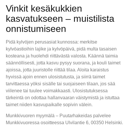
Vinkit kesäkukkien
kasvatukseen – muistilista
onnistumiseen
Pidä kylvöjen perusasiat kunnossa: merkitse
kylvöastioihin lajike ja kylvöpäivä, pidä multa tasaisen
kosteana ja huolehdi riittävästä valosta. Käännä taimia
säännöllisesti, jotta kasvu pysyy suorana, ja kouli taimet
ajoissa, jotta juuristolle riittää tilaa. Aloita karaistus
hyvissä ajoin ennen ulosistutusta, ja siirrä taimet
tarvittaessa yöksi sisälle tai suojaiseen tilaan, jos sää
viilenee tai tuulee voimakkaasti. Ulosistutuksessa
tärkeintä on odottaa hallanvaaran väistymistä ja istuttaa
taimet niiden kasvupaikalle sopivin välein.
Munkkivuoren myymälä – Puutarhakeidas palvelee
Munkkivuoressa osoitteessa Ulvilantie 6, 00350 Helsinki.