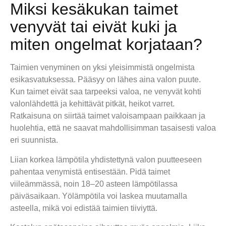
Miksi kesäkukan taimet
venyvät tai eivät kuki ja
miten ongelmat korjataan?
Taimien venyminen on yksi yleisimmistä ongelmista
esikasvatuksessa. Pääsyy on lähes aina valon puute.
Kun taimet eivät saa tarpeeksi valoa, ne venyvät kohti
valonlähdettä ja kehittävät pitkät, heikot varret.
Ratkaisuna on siirtää taimet valoisampaan paikkaan ja
huolehtia, että ne saavat mahdollisimman tasaisesti valoa
eri suunnista.
Liian korkea lämpötila yhdistettynä valon puutteeseen
pahentaa venymistä entisestään. Pidä taimet
viileämmässä, noin 18–20 asteen lämpötilassa
päiväsaikaan. Yölämpötila voi laskea muutamalla
asteella, mikä voi edistää taimien tiiviyttä.