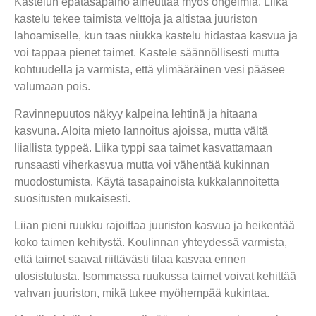
Kastelun epätasapaino aiheuttaa myös ongelmia. Liika
kastelu tekee taimista velttoja ja altistaa juuriston
lahoamiselle, kun taas niukka kastelu hidastaa kasvua ja
voi tappaa pienet taimet. Kastele säännöllisesti mutta
kohtuudella ja varmista, että ylimääräinen vesi pääsee
valumaan pois.
Ravinnepuutos näkyy kalpeina lehtinä ja hitaana
kasvuna. Aloita mieto lannoitus ajoissa, mutta vältä
liiallista typpeä. Liika typpi saa taimet kasvattamaan
runsaasti viherkasvua mutta voi vähentää kukinnan
muodostumista. Käytä tasapainoista kukkalannoitetta
suositusten mukaisesti.
Liian pieni ruukku rajoittaa juuriston kasvua ja heikentää
koko taimen kehitystä. Koulinnan yhteydessä varmista,
että taimet saavat riittävästi tilaa kasvaa ennen
ulosistutusta. Isommassa ruukussa taimet voivat kehittää
vahvan juuriston, mikä tukee myöhempää kukintaa.