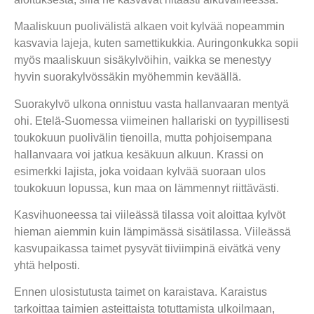
Maaliskuun puolivälistä alkaen voit kylvää nopeammin
kasvavia lajeja, kuten samettikukkia. Auringonkukka sopii
myös maaliskuun sisäkylvöihin, vaikka se menestyy
hyvin suorakylvössäkin myöhemmin keväällä.
Suorakylvö ulkona onnistuu vasta hallanvaaran mentyä
ohi. Etelä-Suomessa viimeinen hallariski on tyypillisesti
toukokuun puolivälin tienoilla, mutta pohjoisempana
hallanvaara voi jatkua kesäkuun alkuun. Krassi on
esimerkki lajista, joka voidaan kylvää suoraan ulos
toukokuun lopussa, kun maa on lämmennyt riittävästi.
Kasvihuoneessa tai viileässä tilassa voit aloittaa kylvöt
hieman aiemmin kuin lämpimässä sisätilassa. Viileässä
kasvupaikassa taimet pysyvät tiiviimpinä eivätkä veny
yhtä helposti.
Ennen ulosistutusta taimet on karaistava. Karaistus
tarkoittaa taimien asteittaista totuttamista ulkoilmaan,