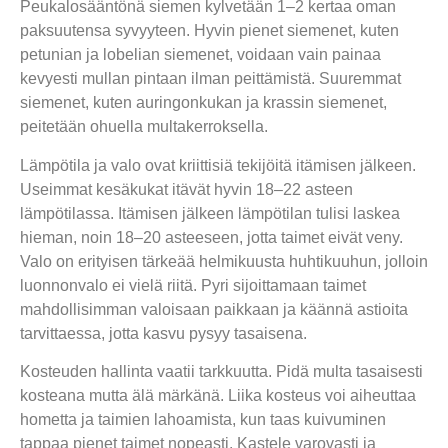
Peukalosääntönä siemen kylvetään 1–2 kertaa oman
paksuutensa syvyyteen. Hyvin pienet siemenet, kuten
petunian ja lobelian siemenet, voidaan vain painaa
kevyesti mullan pintaan ilman peittämistä. Suuremmat
siemenet, kuten auringonkukan ja krassin siemenet,
peitetään ohuella multakerroksella.
Lämpötila ja valo ovat kriittisiä tekijöitä itämisen jälkeen.
Useimmat kesäkukat itävät hyvin 18–22 asteen
lämpötilassa. Itämisen jälkeen lämpötilan tulisi laskea
hieman, noin 18–20 asteeseen, jotta taimet eivät veny.
Valo on erityisen tärkeää helmikuusta huhtikuuhun, jolloin
luonnonvalo ei vielä riitä. Pyri sijoittamaan taimet
mahdollisimman valoisaan paikkaan ja käännä astioita
tarvittaessa, jotta kasvu pysyy tasaisena.
Kosteuden hallinta vaatii tarkkuutta. Pidä multa tasaisesti
kosteana mutta älä märkänä. Liika kosteus voi aiheuttaa
hometta ja taimien lahoamista, kun taas kuivuminen
tappaa pienet taimet nopeasti. Kastele varovasti ja