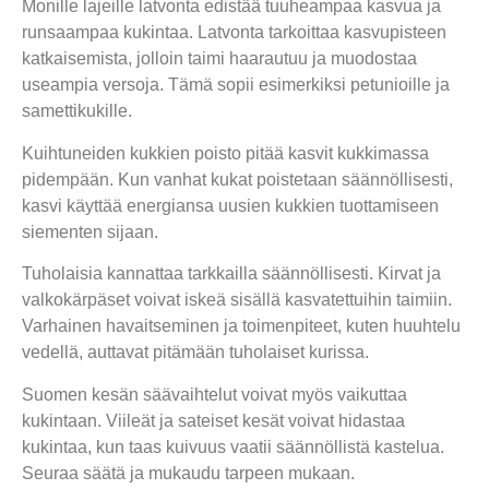
Monille lajeille latvonta edistää tuuheampaa kasvua ja
runsaampaa kukintaa. Latvonta tarkoittaa kasvupisteen
katkaisemista, jolloin taimi haarautuu ja muodostaa
useampia versoja. Tämä sopii esimerkiksi petunioille ja
samettikukille.
Kuihtuneiden kukkien poisto pitää kasvit kukkimassa
pidempään. Kun vanhat kukat poistetaan säännöllisesti,
kasvi käyttää energiansa uusien kukkien tuottamiseen
siementen sijaan.
Tuholaisia kannattaa tarkkailla säännöllisesti. Kirvat ja
valkokärpäset voivat iskeä sisällä kasvatettuihin taimiin.
Varhainen havaitseminen ja toimenpiteet, kuten huuhtelu
vedellä, auttavat pitämään tuholaiset kurissa.
Suomen kesän säävaihtelut voivat myös vaikuttaa
kukintaan. Viileät ja sateiset kesät voivat hidastaa
kukintaa, kun taas kuivuus vaatii säännöllistä kastelua.
Seuraa säätä ja mukaudu tarpeen mukaan.