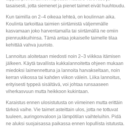
tasaisesti, jotta siemenet ja pienet taimet eivät huuhtoudu.
Kun taimilla on 2–4 oikeaa lehteä, on koulinnan aika.
Koulinta tarkoittaa taimien siirtämistä väljemmälle
kasvamaan joko harventamalla tai siirtämällä ne omiin
pienruukkuihinsa. Tämä antaa jokaiselle taimelle tilaa
kehittää vahva juuristo.
Lannoitus aloitetaan miedosti noin 2–3 viikkoa itämisen
jälkeen. Käytä tavallista kukkalannoitetta ohjeen mukaan
miedoksi laimennettuna ja lannoita harvakseltaan, noin
kerran viikossa tai kahden viikon välein. Liika lannoitus,
erityisesti typpeä sisältävä, voi johtaa runsaaseen
viherkasvuun mutta heikkoon kukintaan.
Karaistus ennen ulosistutusta on viimeinen mutta erittäin
tärkeä vaihe. Vie taimet asteittain ulos, jotta ne tottuvat
tuuleen, auringonvaloon ja lämpötilan vaihteluihin. Pidä
ne aluksi suojaisassa paikassa ennen lopullista istutusta.