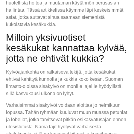
huolellista hoitoa ja muutaman käytännön perusasian
hallintaa. Tässä artikkelissa käymme läpi keskeisimmät
asiat, jotka auttavat sinua saamaan siemenistä
kukoistavia kesäkukkia.
Milloin yksivuotiset
kesäkukat kannattaa kylvää,
jotta ne ehtivät kukkia?
Kylvöajankohta on ratkaiseva tekijä, jotta kesäkukat
ehtivät kehittyä kunnolla ja kukkia koko kesän. Suomen
ilmasto-oloissa sisäkylvö on monille lajeille hyödyllistä,
sillä kasvukausi ulkona on lyhyt.
Varhaisimmat sisäkylvöt voidaan aloittaa jo helmikuun
lopussa. Tähän ryhmään kuuluvat muun muassa petuniat
ja lobeliat, jotka tarvitsevat pitkän esikasvatusajan ennen
ulosistutusta. Nämä lajit hyötyvät varhaisesta
aloituksesta, sillä ne kasvavat hitaasti alkuvaiheessa.