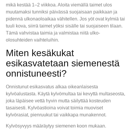
mikä kestää 1–2 viikkoa. Aloita viemällä taimet ulos
muutamaksi tunniksi päivässä suojaisaan paikkaan ja
pidennä ulkonaoloaikaa vähitellen. Jos yöt ovat kylmiä tai
tuuli kova, siirrä taimet yöksi sisälle tai suojaiseen tilaan.
Tämä vahvistaa taimia ja valmistaa niitä ulko-
olosuhteiden vaihteluihin.
Miten kesäkukat
esikasvatetaan siemenestä
onnistuneesti?
Onnistunut esikasvatus alkaa oikeanlaisesta
kylvöalustasta. Käytä kylvömultaa tai kevyttä multaseosta,
joka läpäisee vettä hyvin mutta säilyttää kosteuden
tasaisesti. Kylvöastioina voivat toimia muoviset
kylvörasiat, pienruukut tai vaikkapa munakennot.
Kylvösyvyys määräytyy siemenen koon mukaan.