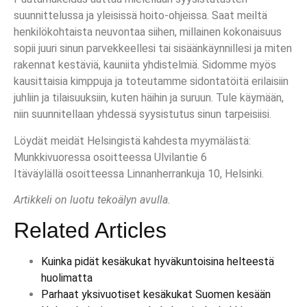
suunnittelussa ja yleisissä hoito-ohjeissa. Saat meiltä
henkilökohtaista neuvontaa siihen, millainen kokonaisuus
sopii juuri sinun parvekkeellesi tai sisäänkäynnillesi ja miten
rakennat kestäviä, kauniita yhdistelmiä. Sidomme myös
kausittaisia kimppuja ja toteutamme sidontatöitä erilaisiin
juhliin ja tilaisuuksiin, kuten häihin ja suruun. Tule käymään,
niin suunnitellaan yhdessä syysistutus sinun tarpeisiisi.
Löydät meidät Helsingistä kahdesta myymälästä:
Munkkivuoressa osoitteessa Ulvilantie 6
Itäväylällä osoitteessa Linnanherrankuja 10, Helsinki.
Artikkeli on luotu tekoälyn avulla.
Related Articles
Kuinka pidät kesäkukat hyväkuntoisina helteestä
huolimatta
Parhaat yksivuotiset kesäkukat Suomen kesään