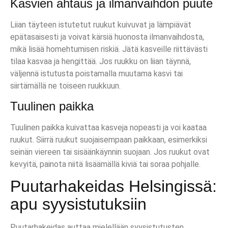
Kasvien ahtaus ja ilmanvaihdon puute
Liian täyteen istutetut ruukut kuivuvat ja lämpiävät
epätasaisesti ja voivat kärsiä huonosta ilmanvaihdosta,
mikä lisää homehtumisen riskiä. Jätä kasveille riittävästi
tilaa kasvaa ja hengittää. Jos ruukku on liian täynnä,
väljennä istutusta poistamalla muutama kasvi tai
siirtämällä ne toiseen ruukkuun.
Tuulinen paikka
Tuulinen paikka kuivattaa kasveja nopeasti ja voi kaataa
ruukut. Siirrä ruukut suojaisempaan paikkaan, esimerkiksi
seinän viereen tai sisäänkäynnin suojaan. Jos ruukut ovat
kevyitä, painota niitä lisäämällä kiviä tai soraa pohjalle.
Puutarhakeidas Helsingissä:
apu syysistutuksiin
Puutarhakeidas auttaa mielellään syysistutusten