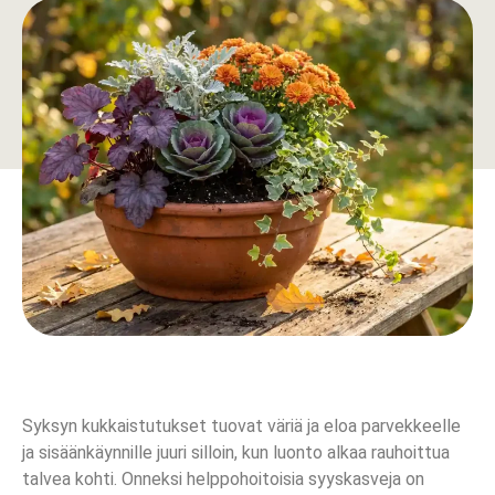
Syksyn kukkaistutukset tuovat väriä ja eloa parvekkeelle
ja sisäänkäynnille juuri silloin, kun luonto alkaa rauhoittua
talvea kohti. Onneksi helppohoitoisia syyskasveja on