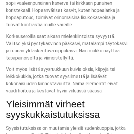
sopii vaaleanpunainen kanerva tai kirkkaan punainen
koristekaali. Hopeanväriset kasvit, kuten hopealanka ja
hopeaputous, toimivat erinomaisina lisukekasveina ja
tuovat kontrastia muille väreille.
Korkeuseroilla saat aikaan mielenkiintoista syvyyttä.
Valitse yksi pystykasvinen pääkasvi, matalampi täytekasvi
ja reunan yli laskeutuva riippukasvi. Näin ruukku näyttää
tasapainoiselta ja viimeistellyltä.
Voit myös lisätä syysruukkuun kuivia oksia, käpyjä tai
leikkokukkia, jotka tuovat syysilmettä ja lisäävät
kokonaisuuden kiinnostavuutta. Nämä elementit eivät
vaadi hoitoa ja kestävät hyvin viileässä säässä.
Yleisimmät virheet
syyskukkaistutuksissa
Syysistutuksissa on muutamia yleisiä sudenkuoppia, jotka