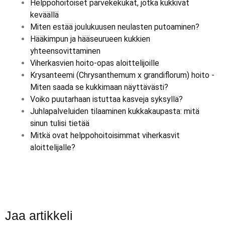
Helppohoitoiset parvekekukat, jotka kukkivat
keväällä
Miten estää joulukuusen neulasten putoaminen?
Hääkimpun ja hääseurueen kukkien
yhteensovittaminen
Viherkasvien hoito-opas aloittelijoille
Krysanteemi (Chrysanthemum x grandiflorum) hoito -
Miten saada se kukkimaan näyttävästi?
Voiko puutarhaan istuttaa kasveja syksyllä?
Juhlapalveluiden tilaaminen kukkakaupasta: mitä
sinun tulisi tietää
Mitkä ovat helppohoitoisimmat viherkasvit
aloittelijalle?
Jaa artikkeli