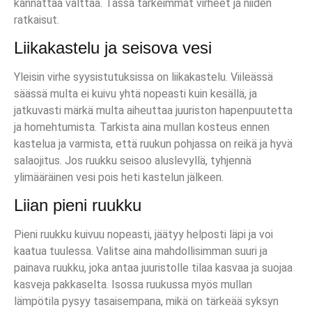
kannattaa välttää. Tässä tärkeimmät virheet ja niiden
ratkaisut.
Liikakastelu ja seisova vesi
Yleisin virhe syysistutuksissa on liikakastelu. Viileässä
säässä multa ei kuivu yhtä nopeasti kuin kesällä, ja
jatkuvasti märkä multa aiheuttaa juuriston hapenpuutetta
ja homehtumista. Tarkista aina mullan kosteus ennen
kastelua ja varmista, että ruukun pohjassa on reikä ja hyvä
salaojitus. Jos ruukku seisoo aluslevyllä, tyhjennä
ylimääräinen vesi pois heti kastelun jälkeen.
Liian pieni ruukku
Pieni ruukku kuivuu nopeasti, jäätyy helposti läpi ja voi
kaatua tuulessa. Valitse aina mahdollisimman suuri ja
painava ruukku, joka antaa juuristolle tilaa kasvaa ja suojaa
kasveja pakkaselta. Isossa ruukussa myös mullan
lämpötila pysyy tasaisempana, mikä on tärkeää syksyn