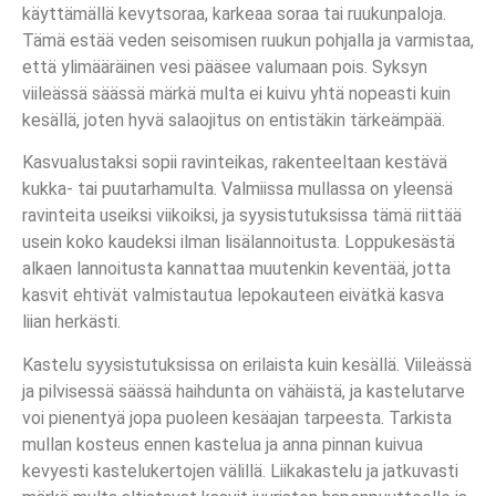
käyttämällä kevytsoraa, karkeaa soraa tai ruukunpaloja.
Tämä estää veden seisomisen ruukun pohjalla ja varmistaa,
että ylimääräinen vesi pääsee valumaan pois. Syksyn
viileässä säässä märkä multa ei kuivu yhtä nopeasti kuin
kesällä, joten hyvä salaojitus on entistäkin tärkeämpää.
Kasvualustaksi sopii ravinteikas, rakenteeltaan kestävä
kukka- tai puutarhamulta. Valmiissa mullassa on yleensä
ravinteita useiksi viikoiksi, ja syysistutuksissa tämä riittää
usein koko kaudeksi ilman lisälannoitusta. Loppukesästä
alkaen lannoitusta kannattaa muutenkin keventää, jotta
kasvit ehtivät valmistautua lepokauteen eivätkä kasva
liian herkästi.
Kastelu syysistutuksissa on erilaista kuin kesällä. Viileässä
ja pilvisessä säässä haihdunta on vähäistä, ja kastelutarve
voi pienentyä jopa puoleen kesäajan tarpeesta. Tarkista
mullan kosteus ennen kastelua ja anna pinnan kuivua
kevyesti kastelukertojen välillä. Liikakastelu ja jatkuvasti