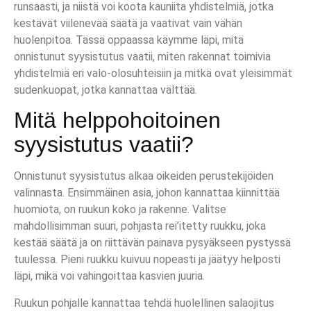
runsaasti, ja niistä voi koota kauniita yhdistelmiä, jotka
kestävät viilenevää säätä ja vaativat vain vähän
huolenpitoa. Tässä oppaassa käymme läpi, mitä
onnistunut syysistutus vaatii, miten rakennat toimivia
yhdistelmiä eri valo-olosuhteisiin ja mitkä ovat yleisimmät
sudenkuopat, jotka kannattaa välttää.
Mitä helppohoitoinen
syysistutus vaatii?
Onnistunut syysistutus alkaa oikeiden perustekijöiden
valinnasta. Ensimmäinen asia, johon kannattaa kiinnittää
huomiota, on ruukun koko ja rakenne. Valitse
mahdollisimman suuri, pohjasta rei’itetty ruukku, joka
kestää säätä ja on riittävän painava pysyäkseen pystyssä
tuulessa. Pieni ruukku kuivuu nopeasti ja jäätyy helposti
läpi, mikä voi vahingoittaa kasvien juuria.
Ruukun pohjalle kannattaa tehdä huolellinen salaojitus