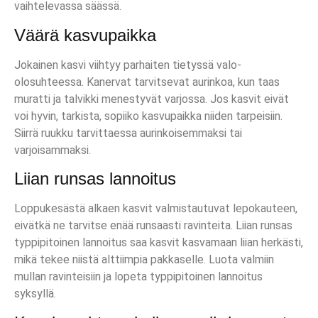
vaihtelevassa säässä.
Väärä kasvupaikka
Jokainen kasvi viihtyy parhaiten tietyssä valo-
olosuhteessa. Kanervat tarvitsevat aurinkoa, kun taas
muratti ja talvikki menestyvät varjossa. Jos kasvit eivät
voi hyvin, tarkista, sopiiko kasvupaikka niiden tarpeisiin.
Siirrä ruukku tarvittaessa aurinkoisemmaksi tai
varjoisammaksi.
Liian runsas lannoitus
Loppukesästä alkaen kasvit valmistautuvat lepokauteen,
eivätkä ne tarvitse enää runsaasti ravinteita. Liian runsas
typpipitoinen lannoitus saa kasvit kasvamaan liian herkästi,
mikä tekee niistä alttiimpia pakkaselle. Luota valmiin
mullan ravinteisiin ja lopeta typpipitoinen lannoitus
syksyllä.