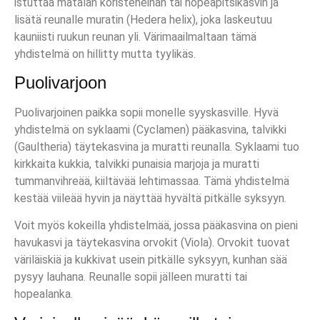
istuttaa matalan koristeheinän tai hopeapitsikasvin ja
lisätä reunalle muratin (Hedera helix), joka laskeutuu
kauniisti ruukun reunan yli. Värimaailmaltaan tämä
yhdistelmä on hillitty mutta tyylikäs.
Puolivarjoon
Puolivarjoinen paikka sopii monelle syyskasville. Hyvä
yhdistelmä on syklaami (Cyclamen) pääkasvina, talvikki
(Gaultheria) täytekasvina ja muratti reunalla. Syklaami tuo
kirkkaita kukkia, talvikki punaisia marjoja ja muratti
tummanvihreää, kiiltävää lehtimassaa. Tämä yhdistelmä
kestää viileää hyvin ja näyttää hyvältä pitkälle syksyyn.
Voit myös kokeilla yhdistelmää, jossa pääkasvina on pieni
havukasvi ja täytekasvina orvokit (Viola). Orvokit tuovat
väriläiskiä ja kukkivat usein pitkälle syksyyn, kunhan sää
pysyy lauhana. Reunalle sopii jälleen muratti tai
hopealanka.