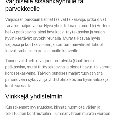
Varjoiselle sisäänkäynnille tai
parvekkeelle
Varjoisaan paikkaan kannattaa valita kasveja, jotka eivät
tarvitse paljon valoa. Hyvä yhdistelmä on muratti (Hedera
helix) pääkasvina, pieni havukasvi täytekasvina ja varjon
hyvin kestävät orvokit reunalla. Muratti kasvaa hyvin
varjossa ja kestää viileää, ja sen tummanvihreät lehdet
luovat rauhallisen pohjan muille kasveille.
Toinen vaihtoehto varjoon on talvikki (Gaultheria)
pääkasvina, muratti täytekasvina ja pienet havut tai varvut
korostekasveina. Talvikin punaiset marjat tuovat väriä
pimenevään syksyyn, ja yhdistelmä kestää hyvin viileää ja
kosteaa säätä.
Vinkkejä yhdistelmiin
Kun rakennat syysruukkua, kiinnitä huomiota värien ja
tekstuurien kontrasteihin. Tummanvihreän muratin viereen