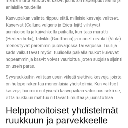
märkä multa altistavat kasvit juuriston hapenpuutteelle ja
erilaisille taudeille.
Kasvupaikan valinta riippuu siitä, millaisia kasveja valitset.
Kanervat (Calluna vulgaris ja Erica-lajit) viihtyvät
aurinkoisella ja kuivahkolla paikalla, kun taas muratti
(Hedera helix), talvikki (Gaultheria) ja monet orvokit (Viola)
menestyvät paremmin puolivarjossa tai varjossa. Tuuli ja
sade vaikuttavat myös: tuulisella paikalla ruukut kuivuvat
nopeammin ja kasvit voivat vaurioitua, joten suojaisa sijainti
on usein paras.
Syysruukkuihin valitaan usein viileää sietäviä kasveja, joista
on helppo rakentaa monenlaisia yhdistelmiä. Kun valitset
kasveja, huomioi erityisesti kasvupaikan valoisuus sekä se,
että ruukkuun mahtuu riittävästi multaa ja juuristotilaa.
Helppohoitoiset yhdistelmät
ruukkuun ja parvekkeelle