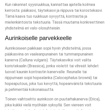
Kun rakennat syysruukkua, kannattaa ajatella kolmea
kerrosta: pääkasvi, täytekasvi ja riippuva tai korostekasvi.
Tämä kaava tuo ruukkuun syvyyttä, kontrastia ja
mielenkiintoista tekstuuria. Tässä muutama konkreettinen
yhdistelmä eri valo-olosuhteisiin.
Aurinkoiselle parvekkeelle
Aurinkoiseen paikkaan sopii hyvin yhdistelmä, jossa
pääkasvina on vaaleanpunainen tai tummanpunainen
kanerva (Calluna vulgaris). Täytekasviksi voit valita
koristekaalin (Brassica), jonka violetit tai vihreät lehdet
luovat kauniin kontrastin kanervalle. Reunalle tai
riippumaan sopii hopealanka (Calocephalus brownii) tai
hopeaputous, joka tuo kevyttä, hopeanväristä tekstuuria
ja pehmentää kokonaisuutta.
Toinen vaihtoehto aurinkoon on puutarhakanerva (Erica),
joka kukkii vielä myöhään syksyllä. Sen viereen voit