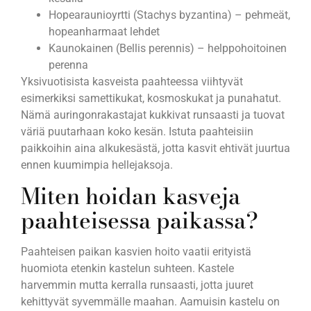
Hopearaunioyrtti (Stachys byzantina) – pehmeät,
hopeanharmaat lehdet
Kaunokainen (Bellis perennis) – helppohoitoinen
perenna
Yksivuotisista kasveista paahteessa viihtyvät
esimerkiksi samettikukat, kosmoskukat ja punahatut.
Nämä auringonrakastajat kukkivat runsaasti ja tuovat
väriä puutarhaan koko kesän. Istuta paahteisiin
paikkoihin aina alkukesästä, jotta kasvit ehtivät juurtua
ennen kuumimpia hellejaksoja.
Miten hoidan kasveja
paahteisessa paikassa?
Paahteisen paikan kasvien hoito vaatii erityistä
huomiota etenkin kastelun suhteen. Kastele
harvemmin mutta kerralla runsaasti, jotta juuret
kehittyvät syvemmälle maahan. Aamuisin kastelu on