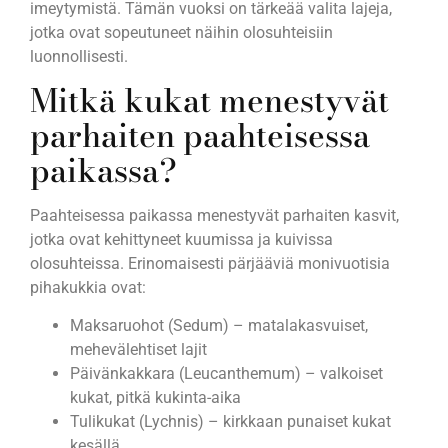
imeytymistä. Tämän vuoksi on tärkeää valita lajeja,
jotka ovat sopeutuneet näihin olosuhteisiin
luonnollisesti.
Mitkä kukat menestyvät
parhaiten paahteisessa
paikassa?
Paahteisessa paikassa menestyvät parhaiten kasvit,
jotka ovat kehittyneet kuumissa ja kuivissa
olosuhteissa. Erinomaisesti pärjääviä monivuotisia
pihakukkia ovat:
Maksaruohot (Sedum) – matalakasvuiset,
mehevälehtiset lajit
Päivänkakkara (Leucanthemum) – valkoiset
kukat, pitkä kukinta-aika
Tulikukat (Lychnis) – kirkkaan punaiset kukat
kesällä