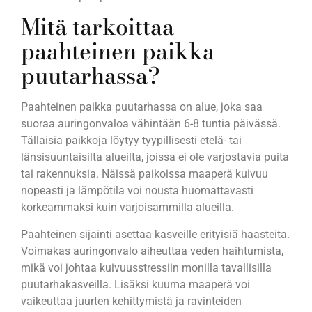
Mitä tarkoittaa
paahteinen paikka
puutarhassa?
Paahteinen paikka puutarhassa on alue, joka saa
suoraa auringonvaloa vähintään 6-8 tuntia päivässä.
Tällaisia paikkoja löytyy tyypillisesti etelä- tai
länsisuuntaisilta alueilta, joissa ei ole varjostavia puita
tai rakennuksia. Näissä paikoissa maaperä kuivuu
nopeasti ja lämpötila voi nousta huomattavasti
korkeammaksi kuin varjoisammilla alueilla.
Paahteinen sijainti asettaa kasveille erityisiä haasteita.
Voimakas auringonvalo aiheuttaa veden haihtumista,
mikä voi johtaa kuivuusstressiin monilla tavallisilla
puutarhakasveilla. Lisäksi kuuma maaperä voi
vaikeuttaa juurten kehittymistä ja ravinteiden