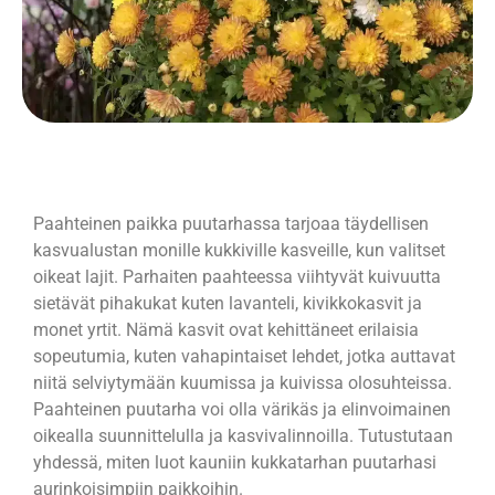
Paahteinen paikka puutarhassa tarjoaa täydellisen
kasvualustan monille kukkiville kasveille, kun valitset
oikeat lajit. Parhaiten paahteessa viihtyvät kuivuutta
sietävät pihakukat kuten lavanteli, kivikkokasvit ja
monet yrtit. Nämä kasvit ovat kehittäneet erilaisia
sopeutumia, kuten vahapintaiset lehdet, jotka auttavat
niitä selviytymään kuumissa ja kuivissa olosuhteissa.
Paahteinen puutarha voi olla värikäs ja elinvoimainen
oikealla suunnittelulla ja kasvivalinnoilla. Tutustutaan
yhdessä, miten luot kauniin kukkatarhan puutarhasi
aurinkoisimpiin paikkoihin.