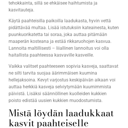
tehokkainta, sillä se ehkäisee haihtumista ja
kasvitauteja.
Käytä paahteisilla paikoilla laadukasta, hyvin vettä
pidättävää multaa. Lisää istutuksiin kateainesta, kuten
puunkuorikatetta tai soraa, joka auttaa pitämään
maaperän kosteana ja estää rikkaruohojen kasvua.
Lannoita maltillisesti – liiallinen lannoitus voi olla
haitallista paahteessa kasvaville kasveille.
Vaikka valitset paahteeseen sopivia kasveja, saattavat
ne silti tarvita suojaa äärimmäisen kuumina
hellejaksoina. Kevyt varjostus keskipäivän aikaan voi
auttaa herkkiä kasveja selviytymään kuumimmista
päivistä. Lisäksi säännöllinen kuolleiden kukkien
poisto edistää uusien kukkien muodostumista.
Mistä löydän laadukkaat
kasvit paahteiselle