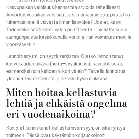
Kasvupaikan valoisuus kannattaa arvioida rehellisesti.
Arvioi kasvupaikan valoisuutta silmämääräisesti: pystytkö
lukemaan siellä vaivatta ilman lisävaloa? Jos et, kasvi
todennäköisesti kärsii valon puutteesta. Toisaalta suora
auringonpaiste kesäikkunalla voi olla liian voimakas monille
viherkasveille.
Lannoitusrytmi on syytä tarkistaa. Oletko lannoittanut
kasvukauden aikana (huhti–syyskuussa) säännöllisesti,
esimerkiksi noin kahden viikon välein? Talvella lannoitus
yleensä tauotetaan tai pidetään hyvin niukkana.
Miten hoitaa kellastuvia
lehtiä ja ehkäistä ongelma
eri vuodenaikoina?
Kun olet tunnistanut kellastumisen syyn, on aika ryhtyä
toimeen. Tässä ovat käytännön korjauskeinot: