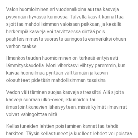
Valon huomioiminen eri vuodenaikoina auttaa kasveja
pysymään hyvässä kunnossa. Talvella kasvit kannattaa
sijoittaa mahdollisimman valoisaan paikkaan, ja kesällä
herkempiä kasveja voi tarvittaessa siirtää pois
paahteisimmasta suorasta auringosta esimerkiksi ohuen
verhon taakse.
Ilmankosteuden huomioiminen on tärkeää erityisesti
lämmityskaudella. Moni viherkasvi viihtyy paremmin, kun
kuivaa huoneilmaa pyritään välttämään ja kasvin
olosuhteet pidetään mahdollisimman tasaisina.
Vedon välttäminen suojaa kasveja stressiltä. Älä sijoita
kasveja suoraan ulko-ovien, ikkunoiden tai
ilmastointikanavien läheisyyteen, missä kylmät ilmavirrat
voivat vahingoittaa niitä.
Kellastuneiden lehtien poistaminen kannattaa tehdä
harkiten. Täysin kellastuneet ja kuolleet lehdet voi poistaa