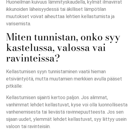
Huoneilman kuivuus lämmityskaudella, kylmät ilmavirrat
ikkunoiden läheisyydessä tai äkilliset lämpötilan
muutokset voivat aiheuttaa lehtien kellastumista ja
varisemista.
Miten tunnistan, onko syy
kastelussa, valossa vai
ravinteissa?
Kellastumisen syyn tunnistaminen vaatii hieman
etsiväntyötä, mutta muutamien merkkien avulla pääset
pitkälle:
Kellastumisen sijainti kertoo paljon. Jos alimmat,
vanhimmat lehdet kellastuvat, kyse voi olla luonnollisesta
vanhenemisesta tai lievästä ravinnepuutteesta. Jos sen
sijaan uudet, ylemmät lehdet kellastuvat, syy liittyy usein
valoon tai ravinteisiin.