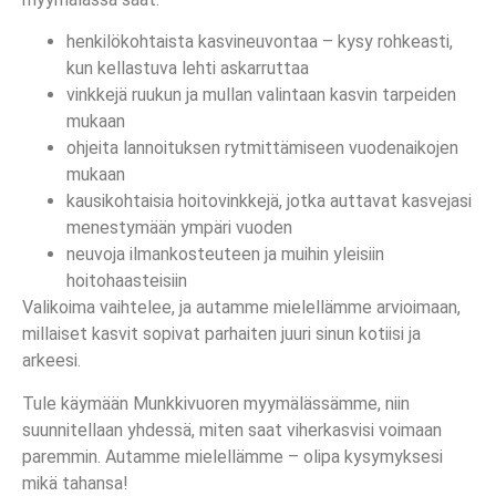
henkilökohtaista kasvineuvontaa – kysy rohkeasti,
kun kellastuva lehti askarruttaa
vinkkejä ruukun ja mullan valintaan kasvin tarpeiden
mukaan
ohjeita lannoituksen rytmittämiseen vuodenaikojen
mukaan
kausikohtaisia hoitovinkkejä, jotka auttavat kasvejasi
menestymään ympäri vuoden
neuvoja ilmankosteuteen ja muihin yleisiin
hoitohaasteisiin
Valikoima vaihtelee, ja autamme mielellämme arvioimaan,
millaiset kasvit sopivat parhaiten juuri sinun kotiisi ja
arkeesi.
Tule käymään Munkkivuoren myymälässämme, niin
suunnitellaan yhdessä, miten saat viherkasvisi voimaan
paremmin. Autamme mielellämme – olipa kysymyksesi
mikä tahansa!