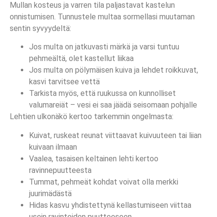
Mullan kosteus ja varren tila paljastavat kastelun
onnistumisen. Tunnustele multaa sormellasi muutaman
sentin syvyydeltä:
Jos multa on jatkuvasti märkä ja varsi tuntuu
pehmeältä, olet kastellut liikaa
Jos multa on pölymäisen kuiva ja lehdet roikkuvat,
kasvi tarvitsee vettä
Tarkista myös, että ruukussa on kunnolliset
valumareiät – vesi ei saa jäädä seisomaan pohjalle
Lehtien ulkonäkö kertoo tarkemmin ongelmasta:
Kuivat, ruskeat reunat viittaavat kuivuuteen tai liian
kuivaan ilmaan
Vaalea, tasaisen keltainen lehti kertoo
ravinnepuutteesta
Tummat, pehmeät kohdat voivat olla merkki
juurimädästä
Hidas kasvu yhdistettynä kellastumiseen viittaa
usein ravinteiden puutteeseen