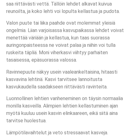
saa riittävästi vettä. Tällöin lehdet alkavat kuivua
reunoilta, ja koko lehti voi lopulta kellastua ja pudota.
Valon puute tai liika paahde ovat molemmat yleisiä
ongelmia. Liian varjoisassa kasvupaikassa lehdet voivat
menettää väriään ja kellastua, kun taas suorassa
auringonpaisteessa ne voivat palaa ja niihin voi tulla
ruskeita täpliä. Moni viherkasvi viihtyy parhaiten
tasaisessa, epäsuorassa valossa.
Ravinnepuute näkyy usein vaaleankeltaisina, hitaasti
kasvavina lehtinä. Kasvi tarvitsee lannoitusta
kasvukaudella saadakseen riittävästi ravinteita.
Luonnollinen lehtien vanheneminen on täysin normaalia
monilla kasveilla. Alimpien lehtien kellastuminen ajan
myötä kuuluu usein kasvin elinkaareen, eikä siitä aina
tarvitse huolestua.
Lämpötilavaihtelut ja veto stressaavat kasveja.