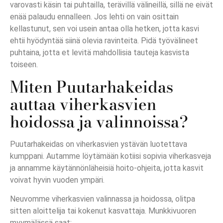
varovasti käsin tai puhtailla, terävillä välineillä, sillä ne eivät
enää palaudu ennalleen. Jos lehti on vain osittain
kellastunut, sen voi usein antaa olla hetken, jotta kasvi
ehtii hyödyntää siinä olevia ravinteita. Pidä työvälineet
puhtaina, jotta et levitä mahdollisia tauteja kasvista
toiseen.
Miten Puutarhakeidas
auttaa viherkasvien
hoidossa ja valinnoissa?
Puutarhakeidas on viherkasvien ystävän luotettava
kumppani. Autamme löytämään kotiisi sopivia viherkasveja
ja annamme käytännönläheisiä hoito-ohjeita, jotta kasvit
voivat hyvin vuoden ympäri.
Neuvomme viherkasvien valinnassa ja hoidossa, olitpa
sitten aloittelija tai kokenut kasvattaja. Munkkivuoren
myymälässä saat: