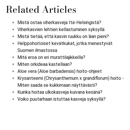
Related Articles
Mistä ostaa viherkasveja Itä-Helsingistä?
Viherkasvien lehtien kellastuminen syksyllä
Mistä tietää, että kasvin ruukku on liian pieni?
Helppohoitoiset kevätkukat, jotka menestyvät
Suomen ilmastossa
Mitä eroa on eri murattilajikkeilla?
Miten orkideaa kastellaan?
Aloe vera (Aloe barbadensis) hoito-ohjeet
Krysanteemi (Chrysanthemum x grandiflorum) hoito -
Miten saada se kukkimaan näyttävästi?
Kuinka hoitaa ulkokasveja kuivana kesänä?
Voiko puutarhaan istuttaa kasveja syksyllä?