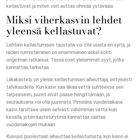
kellastuvat ja miten voit auttaa vihreää ystävääsi.
Miksi viherkasvin lehdet
yleensä kellastuvat?
Lehtien kellastumisen taustalla voi olla useita eri syitä, ja
niiden tunnistaminen on ensimmäinen askel kohti
ongelman ratkaisua. Tässä ovat yleisimmät syyt, jotka
kannattaa tarkistaa:
Liikakastelu on yleisin kellastumisen aiheuttaja, erityisesti
talvikaudella. Kun kasvi saa liikaa vettä suhteessa sen
tarpeeseen, juuret eivät pääse hengittämään, ja
seurauksena voi olla juurimätä. Pimeänä vuodenaikana
kasvi tarvitsee usein selvästi vähemmän vettä kuin
kesällä, joten kastelurytmiä kannattaa säätää
vuodenaikojen mukaan.
Kuivuus puolestaan aiheuttaa kellastumista, kun kasvi ei