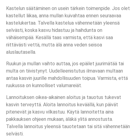
Kastelun säätäminen on usein tärkein toimenpide. Jos olet
kastellut liikaa, anna mullan kuivahtaa ennen seuraavaa
kastelukertaa. Talvella kastelua vähennetään yleensä
selvästi, koska kasvu hidastuu ja haihdunta on
vähäisempää. Kesällä taas varmista, että kasvi saa
riittävästi vettä, mutta älä anna veden seisoa
aluslautasella.
Ruukun ja mullan vaihto auttaa, jos epäilet juurimätää tai
multa on tiivistynyt. Uudelleenistutus ilmavaan multaan
antaa kasvin juurille mahdollisuuden toipua. Varmista, että
ruukussa on kunnolliset valumareiät.
Lannoituksen oikea-aikainen aloitus ja tauotus tukevat
kasvin terveyttä. Aloita lannoitus keväällä, kun päivät
pitenevät ja kasvu vilkastuu. Käytä lannoitetta aina
pakkauksen ohjeen mukaan, äläkä ylitä annostusta.
Talvella lannoitus yleensä tauotetaan tai sitä vähennetään
selvästi.