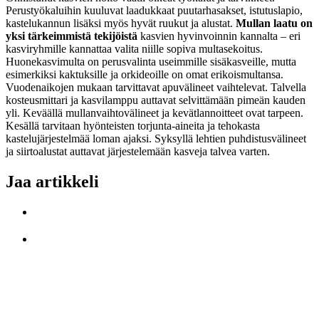
Perustyökaluihin kuuluvat laadukkaat puutarhasakset, istutuslapio,
kastelukannun lisäksi myös hyvät ruukut ja alustat.
Mullan laatu on
yksi tärkeimmistä tekijöistä
kasvien hyvinvoinnin kannalta – eri
kasviryhmille kannattaa valita niille sopiva multasekoitus.
Huonekasvimulta on perusvalinta useimmille sisäkasveille, mutta
esimerkiksi kaktuksille ja orkideoille on omat erikoismultansa.
Vuodenaikojen mukaan tarvittavat apuvälineet vaihtelevat. Talvella
kosteusmittari ja kasvilamppu auttavat selvittämään pimeän kauden
yli. Keväällä mullanvaihtovälineet ja kevätlannoitteet ovat tarpeen.
Kesällä tarvitaan hyönteisten torjunta-aineita ja tehokasta
kastelujärjestelmää loman ajaksi. Syksyllä lehtien puhdistusvälineet
ja siirtoalustat auttavat järjestelemään kasveja talvea varten.
Jaa artikkeli