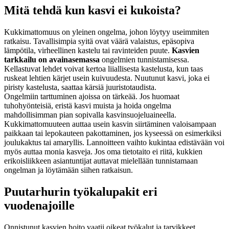
Mitä tehdä kun kasvi ei kukoista?
Kukkimattomuus on yleinen ongelma, johon löytyy useimmiten
ratkaisu. Tavallisimpia syitä ovat väärä valaistus, epäsopiva
lämpötila, virheellinen kastelu tai ravinteiden puute.
Kasvien
tarkkailu on avainasemassa
ongelmien tunnistamisessa.
Kellastuvat lehdet voivat kertoa liiallisesta kastelusta, kun taas
ruskeat lehtien kärjet usein kuivuudesta. Nuutunut kasvi, joka ei
piristy kastelusta, saattaa kärsiä juuristotaudista.
Ongelmiin tarttuminen ajoissa on tärkeää. Jos huomaat
tuhohyönteisiä, eristä kasvi muista ja hoida ongelma
mahdollisimman pian sopivalla kasvinsuojeluaineella.
Kukkimattomuuteen auttaa usein kasvin siirtäminen valoisampaan
paikkaan tai lepokauteen pakottaminen, jos kyseessä on esimerkiksi
joulukaktus tai amaryllis. Lannoitteen vaihto kukintaa edistävään voi
myös auttaa monia kasveja. Jos oma tietotaito ei riitä, kukkien
erikoisliikkeen asiantuntijat auttavat mielellään tunnistamaan
ongelman ja löytämään siihen ratkaisun.
Puutarhurin työkalupakit eri
vuodenajoille
Onnistunut kasvien hoito vaatii oikeat työkalut ja tarvikkeet.