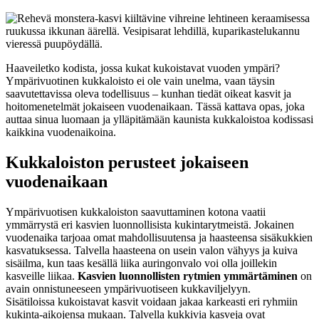
Haaveiletko kodista, jossa kukat kukoistavat vuoden ympäri?
Ympärivuotinen kukkaloisto ei ole vain unelma, vaan täysin
saavutettavissa oleva todellisuus – kunhan tiedät oikeat kasvit ja
hoitomenetelmät jokaiseen vuodenaikaan. Tässä kattava opas, joka
auttaa sinua luomaan ja ylläpitämään kaunista kukkaloistoa kodissasi
kaikkina vuodenaikoina.
Kukkaloiston perusteet jokaiseen
vuodenaikaan
Ympärivuotisen kukkaloiston saavuttaminen kotona vaatii
ymmärrystä eri kasvien luonnollisista kukintarytmeistä. Jokainen
vuodenaika tarjoaa omat mahdollisuutensa ja haasteensa sisäkukkien
kasvatuksessa. Talvella haasteena on usein valon vähyys ja kuiva
sisäilma, kun taas kesällä liika auringonvalo voi olla joillekin
kasveille liikaa.
Kasvien luonnollisten rytmien ymmärtäminen
on
avain onnistuneeseen ympärivuotiseen kukkaviljelyyn.
Sisätiloissa kukoistavat kasvit voidaan jakaa karkeasti eri ryhmiin
kukinta-aikojensa mukaan. Talvella kukkivia kasveja ovat