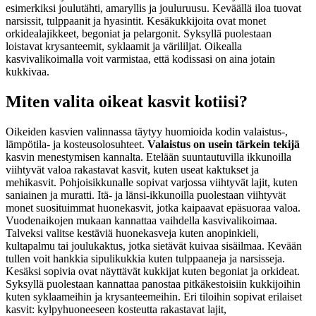
esimerkiksi joulutähti, amaryllis ja jouluruusu. Keväällä iloa tuovat
narsissit, tulppaanit ja hyasintit. Kesäkukkijoita ovat monet
orkidealajikkeet, begoniat ja pelargonit. Syksyllä puolestaan
loistavat krysanteemit, syklaamit ja värililjat. Oikealla
kasvivalikoimalla voit varmistaa, että kodissasi on aina jotain
kukkivaa.
Miten valita oikeat kasvit kotiisi?
Oikeiden kasvien valinnassa täytyy huomioida kodin valaistus-,
lämpötila- ja kosteusolosuhteet.
Valaistus on usein tärkein tekijä
kasvin menestymisen kannalta. Etelään suuntautuvilla ikkunoilla
viihtyvät valoa rakastavat kasvit, kuten useat kaktukset ja
mehikasvit. Pohjoisikkunalle sopivat varjossa viihtyvät lajit, kuten
saniainen ja muratti. Itä- ja länsi-ikkunoilla puolestaan viihtyvät
monet suosituimmat huonekasvit, jotka kaipaavat epäsuoraa valoa.
Vuodenaikojen mukaan kannattaa vaihdella kasvivalikoimaa.
Talveksi valitse kestäviä huonekasveja kuten anopinkieli,
kultapalmu tai joulukaktus, jotka sietävät kuivaa sisäilmaa. Kevään
tullen voit hankkia sipulikukkia kuten tulppaaneja ja narsisseja.
Kesäksi sopivia ovat näyttävät kukkijat kuten begoniat ja orkideat.
Syksyllä puolestaan kannattaa panostaa pitkäkestoisiin kukkijoihin
kuten syklaameihin ja krysanteemeihin. Eri tiloihin sopivat erilaiset
kasvit: kylpyhuoneeseen kosteutta rakastavat lajit,