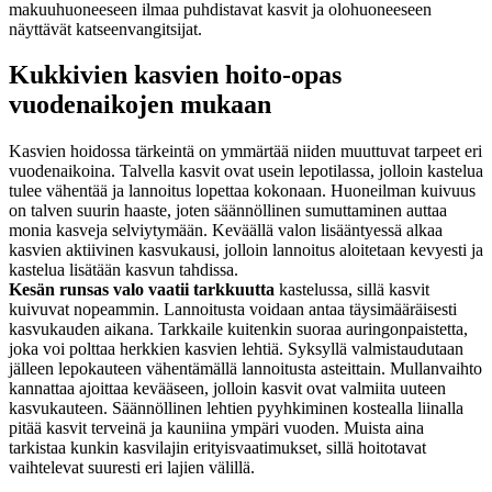
makuuhuoneeseen ilmaa puhdistavat kasvit ja olohuoneeseen
näyttävät katseenvangitsijat.
Kukkivien kasvien hoito-opas
vuodenaikojen mukaan
Kasvien hoidossa tärkeintä on ymmärtää niiden muuttuvat tarpeet eri
vuodenaikoina. Talvella kasvit ovat usein lepotilassa, jolloin kastelua
tulee vähentää ja lannoitus lopettaa kokonaan. Huoneilman kuivuus
on talven suurin haaste, joten säännöllinen sumuttaminen auttaa
monia kasveja selviytymään. Keväällä valon lisääntyessä alkaa
kasvien aktiivinen kasvukausi, jolloin lannoitus aloitetaan kevyesti ja
kastelua lisätään kasvun tahdissa.
Kesän runsas valo vaatii tarkkuutta
kastelussa, sillä kasvit
kuivuvat nopeammin. Lannoitusta voidaan antaa täysimääräisesti
kasvukauden aikana. Tarkkaile kuitenkin suoraa auringonpaistetta,
joka voi polttaa herkkien kasvien lehtiä. Syksyllä valmistaudutaan
jälleen lepokauteen vähentämällä lannoitusta asteittain. Mullanvaihto
kannattaa ajoittaa kevääseen, jolloin kasvit ovat valmiita uuteen
kasvukauteen. Säännöllinen lehtien pyyhkiminen kostealla liinalla
pitää kasvit terveinä ja kauniina ympäri vuoden. Muista aina
tarkistaa kunkin kasvilajin erityisvaatimukset, sillä hoitotavat
vaihtelevat suuresti eri lajien välillä.