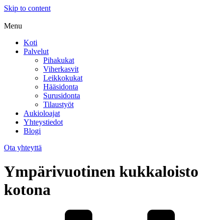
Skip to content
Menu
Koti
Palvelut
Pihakukat
Viherkasvit
Leikkokukat
Hääsidonta
Surusidonta
Tilaustyöt
Aukioloajat
Yhteystiedot
Blogi
Ota yhteyttä
Ympärivuotinen kukkaloisto
kotona