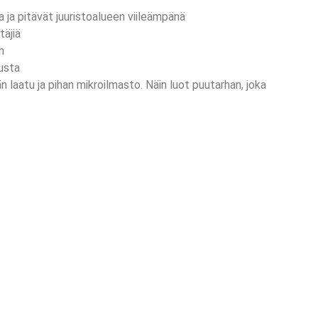
ja pitävät juuristoalueen viileämpänä
täjiä
n
tusta
 laatu ja pihan mikroilmasto. Näin luot puutarhan, joka