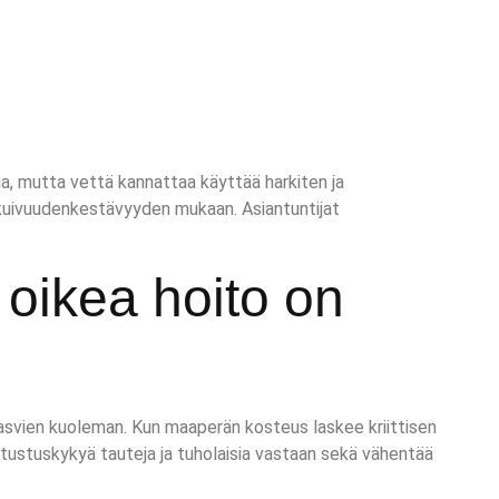
lua, mutta vettä kannattaa käyttää harkiten ja
a kuivuudenkestävyyden mukaan. Asiantuntijat
oikea hoito on
 kasvien kuoleman. Kun maaperän kosteus laskee kriittisen
tustuskykyä tauteja ja tuholaisia vastaan sekä vähentää