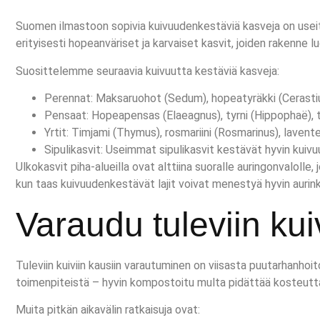
Suomen ilmastoon sopivia kuivuudenkestäviä kasveja on useit
erityisesti hopeanväriset ja karvaiset kasvit, joiden rakenne l
Suosittelemme seuraavia kuivuutta kestäviä kasveja:
Perennat: Maksaruohot (Sedum), hopeatyräkki (Cerasti
Pensaat: Hopeapensas (Elaeagnus), tyrni (Hippophaë), tai
Yrtit: Timjami (Thymus), rosmariini (Rosmarinus), lavent
Sipulikasvit: Useimmat sipulikasvit kestävät hyvin kuiv
Ulkokasvit piha-alueilla ovat alttiina suoralle auringonvalolle,
kun taas kuivuudenkestävät lajit voivat menestyä hyvin aurinkoi
Varaudu tuleviin kuiv
Tuleviin kuiviin kausiin varautuminen on viisasta puutarhanhoi
toimenpiteistä – hyvin kompostoitu multa pidättää kosteutta
Muita pitkän aikavälin ratkaisuja ovat: