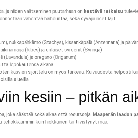
a, ja niiden valitseminen puutarhaan on
kestävä ratkaisu
tulevie
uonnostaan vähentää haihduntaa, sekä syväjuuriset lajit.
um), nukkapähkämö (Stachys), kissankäpälä (Antennaria) ja päi
kinamarja (Ribes) ja erilaiset syreenit (Syringa)
eli (Lavandula) ja oregano (Origanum)
uutta lepokautensa aikana
 joten kasvien sijoittelu on myös tärkeää. Kuivuudesta helposti kär
silla alueilla.
iin kesiin – pitkän ai
toa, joka säästää sekä aikaa että resursseja.
Maaperän laadun p
 tehokkaammin kuin hiekkainen tai tiivistynyt maa.