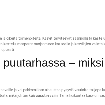
a ja oikeita toimenpiteitä. Kasvit tarvitsevat säännöllistä kaste
n kastelu, maaperän suojaaminen katteella ja kasvilajien valint
 nopeasti.
puutarhassa – miksi 
asveille ja voi pahimmillaan aiheuttaa pysyviä vaurioita tai jopa
nteita, mikä johtaa
kuivuusstressiin
. Tämä heikentää kasvien vas