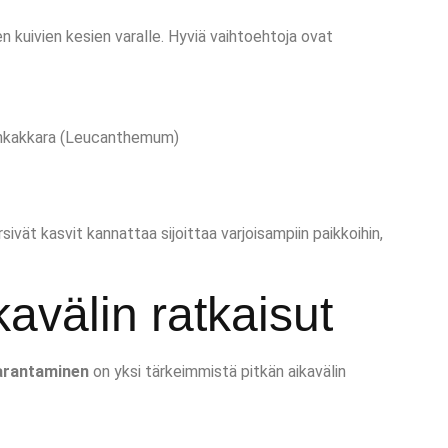
n kuivien kesien varalle. Hyviä vaihtoehtoja ovat
vänkakkara (Leucanthemum)
sivät kasvit kannattaa sijoittaa varjoisampiin paikkoihin,
kavälin ratkaisut
arantaminen
on yksi tärkeimmistä pitkän aikavälin