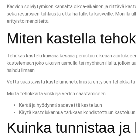
Kasvien selviytymisen kannalta oikea-aikainen ja riittävä kaste
sekä resurssien tuhlausta että haitallista kasveille. Monilla ul
erityistoimenpiteitä.
Miten kastella teho
Tehokas kastelu kuivana kesänä perustuu oikeaan ajoitukseen
kastelemaan joko aikaisin aamulla tai myöhään illalla, jolloi
haihdu ilmaan.
Vettä säästävistä kastelumenetelmistä erityisen tehokkaita o
Muita tehokkaita vinkkejä veden säästämiseen:
Kerää ja hyödynnä sadevettä kasteluun
Käytä kastelukannua tarkkaan kohdistettuun kasteluun 
Kuinka tunnistaa ja 