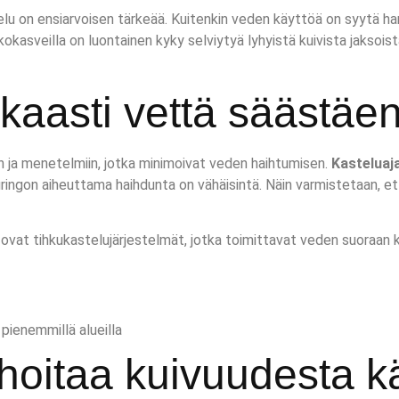
lu on ensiarvoisen tärkeää. Kuitenkin veden käyttöä on syytä harkita
kokasveilla on luontainen kyky selviytyä lyhyistä kuivista jaksoist
kkaasti vettä säästäe
 ja menetelmiin, jotka minimoivat veden haihtumisen.
Kasteluaj
n auringon aiheuttama haihdunta on vähäisintä. Näin varmistetaan,
vat tihkukastelujärjestelmät, jotka toimittavat veden suoraan ka
pienemmillä alueilla
hoitaa kuivuudesta kä