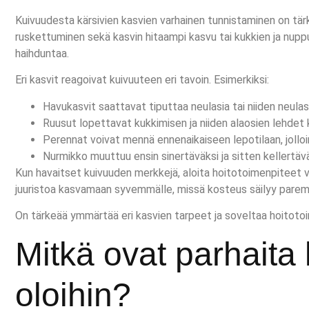
Kuivuudesta kärsivien kasvien varhainen tunnistaminen on tär
ruskettuminen sekä kasvin hitaampi kasvu tai kukkien ja nupp
haihduntaa.
Eri kasvit reagoivat kuivuuteen eri tavoin. Esimerkiksi:
Havukasvit saattavat tiputtaa neulasia tai niiden neula
Ruusut lopettavat kukkimisen ja niiden alaosien lehdet 
Perennat voivat mennä ennenaikaiseen lepotilaan, jollo
Nurmikko muuttuu ensin sinertäväksi ja sitten kellertäv
Kun havaitset kuivuuden merkkejä, aloita hoitotoimenpiteet vä
juuristoa kasvamaan syvemmälle, missä kosteus säilyy parem
On tärkeää ymmärtää eri kasvien tarpeet ja soveltaa hoitotoim
Mitkä ovat parhaita
oloihin?