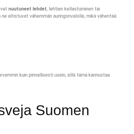
ovat
nuutuneet lehdet
, lehtien kellastuminen tai
ä ne altistuvat vähemmän auringonvalolle, mikä vähentää
vemmin kuin pinnallisesti usein, sillä tämä kannustaa
kasveja Suomen