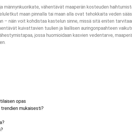
ja männynkuorikate, vähentävät maaperän kosteuden haihtumista 
luletkut maan pinnalla tai maan alla ovat tehokkaita veden sääs
– näin voit kohdistaa kastelun sinne, missä sitä eniten tarvitaa
entävät kuivattavien tuulien ja liiallisen auringonpaahteen vaiku
 lähestymistapaa, jossa huomioidaan kasvien vedentarve, maaperän
en.
ilaisen opas
 trendien mukaisesti?
la?
n?