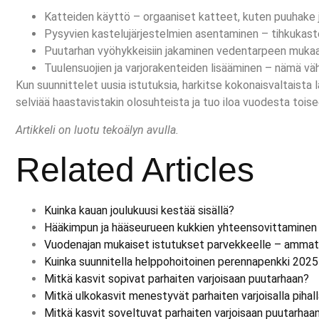
Katteiden käyttö – orgaaniset katteet, kuten puuhake 
Pysyvien kastelujärjestelmien asentaminen – tihkukaste
Puutarhan vyöhykkeisiin jakaminen vedentarpeen mukaan 
Tuulensuojien ja varjorakenteiden lisääminen – nämä väh
Kun suunnittelet uusia istutuksia, harkitse kokonaisvaltaista
selviää haastavistakin olosuhteista ja tuo iloa vuodesta toise
Artikkeli on luotu tekoälyn avulla.
Related Articles
Kuinka kauan joulukuusi kestää sisällä?
Hääkimpun ja hääseurueen kukkien yhteensovittaminen
Vuodenajan mukaiset istutukset parvekkeelle – ammatt
Kuinka suunnitella helppohoitoinen perennapenkki 2025
Mitkä kasvit sopivat parhaiten varjoisaan puutarhaan?
Mitkä ulkokasvit menestyvät parhaiten varjoisalla pihal
Mitkä kasvit soveltuvat parhaiten varjoisaan puutarhaa