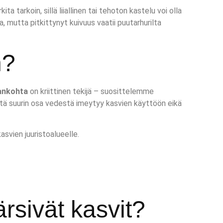
 tarkoin, sillä liiallinen tai tehoton kastelu voi olla
a, mutta pitkittynyt kuivuus vaatii puutarhurilta
n?
ankohta
on kriittinen tekijä – suosittelemme
 että suurin osa vedestä imeytyy kasvien käyttöön eikä
svien juuristoalueelle.
rsivät kasvit?