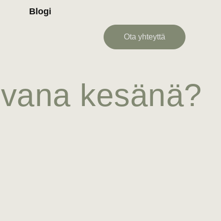
Blogi
Ota yhteyttä
uivana kesänä?