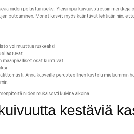
keää niiden pelastamiseksi. Yleisimpiä kuivuusstressin merkkejä 
ujen putoaminen. Monet kasvit myös kääntävät lehtiään niin, ett
sisto voi muuttua ruskeaksi
kellastuvat
in maanpäälliset osat kuihtuvat
äksi
littömästi. Anna kasveille perusteellinen kastelu mieluummin har
min.
enpiteitä niiden mukaisesti kuivina aikoina.
 kuivuutta kestäviä 